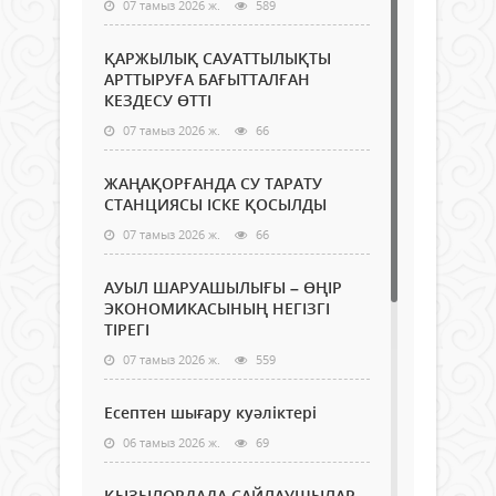
07 тамыз 2026 ж.
589
ҚАРЖЫЛЫҚ САУАТТЫЛЫҚТЫ
АРТТЫРУҒА БАҒЫТТАЛҒАН
КЕЗДЕСУ ӨТТІ
07 тамыз 2026 ж.
66
ЖАҢАҚОРҒАНДА СУ ТАРАТУ
СТАНЦИЯСЫ ІСКЕ ҚОСЫЛДЫ
07 тамыз 2026 ж.
66
АУЫЛ ШАРУАШЫЛЫҒЫ – ӨҢІР
ЭКОНОМИКАСЫНЫҢ НЕГІЗГІ
ТІРЕГІ
07 тамыз 2026 ж.
559
Есептен шығару куәліктері
06 тамыз 2026 ж.
69
ҚЫЗЫЛОРДАДА САЙЛАУШЫЛАР