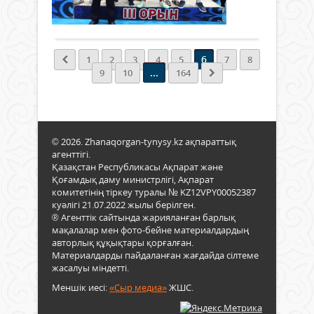
шағ
мақ
Толығырақ
футб
Дум
турн
Нәрз
биы
Нұрх
6
да
1
2
3
4
5
7
8
Байз
...
жалғ
9
10
164
Ербо
тапт
Рүст
Қыз
жән
обл
өзге
әкім
де
кубог
өсіп
© 2026. Zhanaqorgan-tynysy.kz ақпараттық
үшін
келе
агенттігі.
өтке
жатқ
Қазақстан Республикасы Ақпарат және
респ
Қоғамдық даму министрлігі, Ақпарат
жас
комитетінің тіркеу туралы № KZ12VPY00052387
турн
буы
куәлігі 21.07.2022 жылы берілген.
елді
айту
® Агенттік сайтында жарияланған барлық
әр
бола
мақалалар мен фото-бейне материалдардың
өңір
Ауы
авторлық құқықтары қорғалған.
қала
қара
Материалдарды пайдаланған жағдайда сілтеме
келіп
дома
жасалуы міндетті.
жар
бүгі
көрк
елді
Меншік иесі:
«Сыр медиа»
ЖШС.
қыз
әр
Биы
өңір