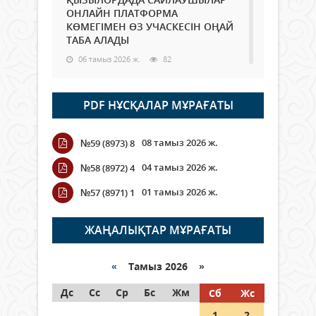
ОНЛАЙН ПЛАТФОРМА
КӨМЕГІМЕН ӨЗ УЧАСКЕСІН ОҢАЙ
ТАБА АЛАДЫ
06 тамыз 2026 ж.
82
Open Air: Қызылорда облысы
PDF НҰСҚАЛАР МҰРАҒАТЫ
полиция департаменті 20
мыңнан астам көрерменнің
қауіпсіздігін қамтамасыз етті
08 тамыз 2026 ж.
№59 (8973) 8
06 тамыз 2026 ж.
90
04 тамыз 2026 ж.
№58 (8972) 4
Wi-Fi ҚАБЫРҒА АРҚЫЛЫ ҚАЛАЙ
01 тамыз 2026 ж.
№57 (8971) 1
ӨТЕДІ?
06 тамыз 2026 ж.
258
ЖАҢАЛЫҚТАР МҰРАҒАТЫ
Как могут проголосовать
граждане Казахстана,
«
Тамыз 2026 »
находящиеся за рубежом?
Дс
Сс
Ср
Бс
Жм
Сб
Жс
05 тамыз 2026 ж.
140
1
2