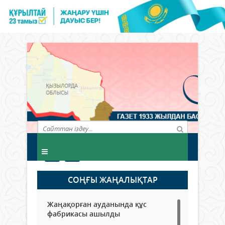
СОҢҒЫ ЖАҢАЛЫҚТАР
Жаңақорған ауданында құс
фабрикасы ашылды