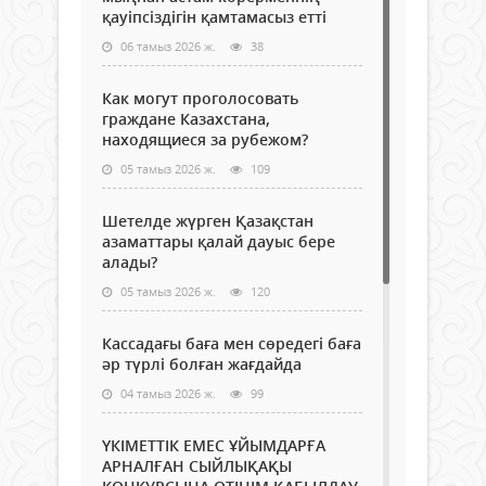
қауіпсіздігін қамтамасыз етті
06 тамыз 2026 ж.
38
Как могут проголосовать
граждане Казахстана,
находящиеся за рубежом?
05 тамыз 2026 ж.
109
Шетелде жүрген Қазақстан
азаматтары қалай дауыс бере
алады?
05 тамыз 2026 ж.
120
Кассадағы баға мен сөредегі баға
әр түрлі болған жағдайда
04 тамыз 2026 ж.
99
ҮКІМЕТТІК ЕМЕС ҰЙЫМДАРҒА
АРНАЛҒАН СЫЙЛЫҚАҚЫ