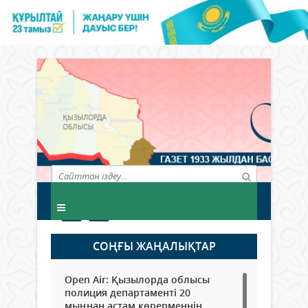
СОҢҒЫ ЖАҢАЛЫҚТАР
Open Air: Қызылорда облысы
полиция департаменті 20
мыңнан астам көрерменнің