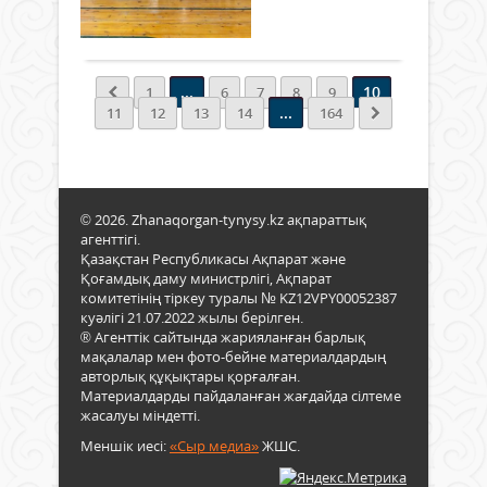
76
кеңе
күні
Толығырақ
келі
әске
қор
салм
Ауға
3
дәре
жері
меда
сынғ
...
10
1
6
7
8
9
шығ
енші
түск
...
11
12
13
14
164
35
60
бұл
жыл
метр
ерес
толу
қаш
жән
кеде
ауға
еңсе
© 2026. Zhanaqorgan-tynysy.kz ақпараттық
соғы
жүгі
агенттігі.
арда
сай
Қазақстан Республикасы Ақпарат және
еске
Дав
Қоғамдық даму министрлігі, Ақпарат
алуғ
Ефр
комитетінің тіркеу туралы № KZ12VPY00052387
арна
алт
куәлігі 21.07.2022 жылы берілген.
футз
алды
® Агенттік сайтында жарияланған барлық
ауда
фин
мақалалар мен фото-бейне материалдардың
жар
белг
авторлық құқықтары қорғалған.
өткізі
меже
Материалдарды пайдаланған жағдайда сілтеме
7.
жасалуы міндетті.
60
Меншік иесі:
«Сыр медиа»
ЖШС.
секу
еңсе