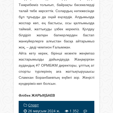
Тәжрибеміз толығып, байрақты бәсекелерді
талай төбе көрсеттік. Солардың нәтижесінде
бұл тұғырды да оңай еңсердік. Алдымызда
жоспар көп, ең бастысы, осы қалпымызда
таймай, жаттығуды үзбек керекпіз. Қолдау
білдіріп жатқан бапкерлерден бастап
жанкүйерлерге алғыстан басқа айтарымыз
жоқ, – деді чемпион Ғалымжан.
Айта кету керек, бірінші кезекте жеңімпаз
жастарымызды дайындауда Жаңақорған
аудандық #7 ОРМБЖМ директоры, ұлттық ат
спорты түрлерінің аға жаттықтырушысы
Сламхан Боранбаевтың еңбегі зор. Жеңісті
күндеріміз көп болсын.
Әлібек ЖАРЫҚБАЕВ
Спорт
26 маусым 2024 ж.
1 352