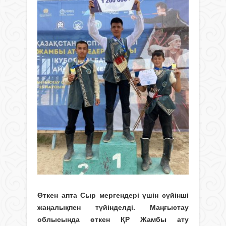
Өткен апта Сыр мергендері үшін сүйінші
жаңалықпен түйінделді. Маңғыстау
облысында өткен ҚР Жамбы ату