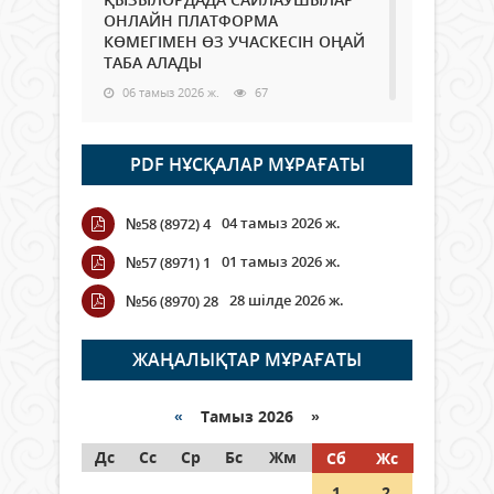
ОНЛАЙН ПЛАТФОРМА
КӨМЕГІМЕН ӨЗ УЧАСКЕСІН ОҢАЙ
ТАБА АЛАДЫ
06 тамыз 2026 ж.
67
Open Air: Қызылорда облысы
PDF НҰСҚАЛАР МҰРАҒАТЫ
полиция департаменті 20
мыңнан астам көрерменнің
қауіпсіздігін қамтамасыз етті
04 тамыз 2026 ж.
№58 (8972) 4
06 тамыз 2026 ж.
77
01 тамыз 2026 ж.
№57 (8971) 1
Wi-Fi ҚАБЫРҒА АРҚЫЛЫ ҚАЛАЙ
28 шілде 2026 ж.
№56 (8970) 28
ӨТЕДІ?
06 тамыз 2026 ж.
251
ЖАҢАЛЫҚТАР МҰРАҒАТЫ
Как могут проголосовать
граждане Казахстана,
«
Тамыз 2026 »
находящиеся за рубежом?
Дс
Сс
Ср
Бс
Жм
Сб
Жс
05 тамыз 2026 ж.
122
1
2