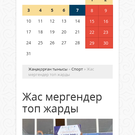
Шетелде жүрген Қазақстан
3
4
5
6
7
8
9
азаматтары қалай дауыс бере
алады?
10
11
12
13
14
15
16
05 тамыз 2026 ж.
134
17
18
19
20
21
22
23
24
25
26
27
28
29
30
31
Жаңақорған тынысы
»
Спорт
» Жас
мергендер топ жарды
Жас мергендер
топ жарды