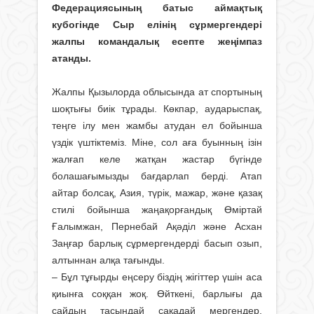
Федерациясының батыс аймақтық
кубогінде Сыр елінің сұрмергендері
жалпы командалық есепте жеңімпаз
атанды.
Жалпы Қызылорда облысында ат спортының
шоқтығы биік тұрады. Көкпар, аударыспақ,
теңге ілу мен жамбы атудан ел бойынша
үздік үштіктеміз. Міне, сол аға буынның ізін
жалғап келе жатқан жастар бүгінде
болашағымызды бағдарлап берді. Атап
айтар болсақ, Азия, түрік, мажар, және қазақ
стилі бойынша жаңақорғандық Өміртай
Ғалымжан, Пернебай Ақәділ және Асхан
Заңғар барлық сұрмергендерді басып озып,
алтыннан алқа тағынды.
– Бұл тұғырды еңсеру біздің жігіттер үшін аса
қиынға соққан жоқ. Өйткені, барлығы да
сайдың тасындай сақадай мергендер.