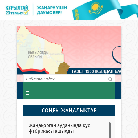
СОҢҒЫ ЖАҢАЛЫҚТАР
Жаңақорған ауданында құс
фабрикасы ашылды