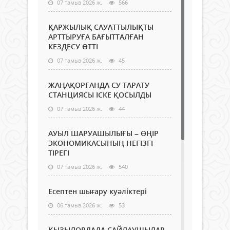
07 тамыз 2026 ж.
566
ҚАРЖЫЛЫҚ САУАТТЫЛЫҚТЫ
АРТТЫРУҒА БАҒЫТТАЛҒАН
КЕЗДЕСУ ӨТТІ
07 тамыз 2026 ж.
45
ЖАҢАҚОРҒАНДА СУ ТАРАТУ
СТАНЦИЯСЫ ІСКЕ ҚОСЫЛДЫ
07 тамыз 2026 ж.
44
АУЫЛ ШАРУАШЫЛЫҒЫ – ӨҢІР
ЭКОНОМИКАСЫНЫҢ НЕГІЗГІ
ТІРЕГІ
07 тамыз 2026 ж.
540
Есептен шығару куәліктері
06 тамыз 2026 ж.
53
ҚЫЗЫЛОРДАДА САЙЛАУШЫЛАР