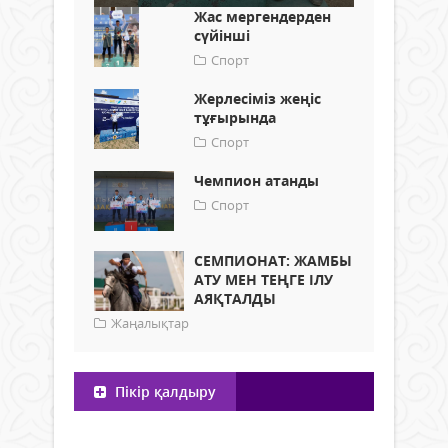
Жас мергендерден
сүйінші
Спорт
Жерлесіміз жеңіс
тұғырында
Спорт
Чемпион атанды
Спорт
СЕМПИОНАТ: ЖАМБЫ
АТУ МЕН ТЕҢГЕ ІЛУ
АЯҚТАЛДЫ
Жаңалықтар
Пікір қалдыру