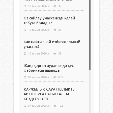
10 тамыз 2026 ж.
32
Өз сайлау учаскеңізді қалай
табуға болады?
10 тамыз 2026 ж.
38
Как найти свой избирательный
участок?
10 тамыз 2026 ж.
35
Жаңақорған ауданында құс
фабрикасы ашылды
07 тамыз 2026 ж.
635
ҚАРЖЫЛЫҚ САУАТТЫЛЫҚТЫ
АРТТЫРУҒА БАҒЫТТАЛҒАН
КЕЗДЕСУ ӨТТІ
07 тамыз 2026 ж.
102