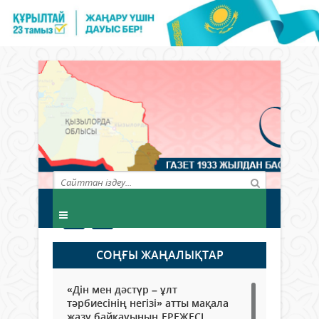
СОҢҒЫ ЖАҢАЛЫҚТАР
«Дін мен дәстүр – ұлт
тәрбиесінің негізі» атты мақала
жазу байқауының ЕРЕЖЕСІ