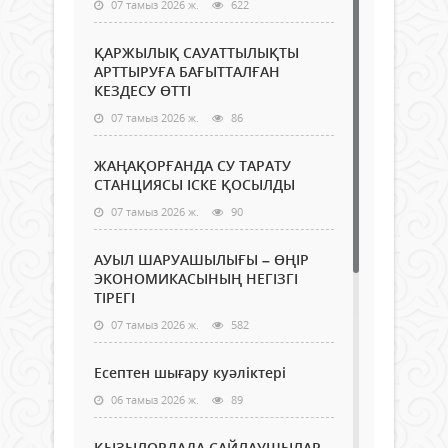
07 тамыз 2026 ж.
622
ҚАРЖЫЛЫҚ САУАТТЫЛЫҚТЫ
АРТТЫРУҒА БАҒЫТТАЛҒАН
КЕЗДЕСУ ӨТТІ
07 тамыз 2026 ж.
86
ЖАҢАҚОРҒАНДА СУ ТАРАТУ
СТАНЦИЯСЫ ІСКЕ ҚОСЫЛДЫ
07 тамыз 2026 ж.
90
АУЫЛ ШАРУАШЫЛЫҒЫ – ӨҢІР
ЭКОНОМИКАСЫНЫҢ НЕГІЗГІ
ТІРЕГІ
07 тамыз 2026 ж.
582
Есептен шығару куәліктері
06 тамыз 2026 ж.
89
ҚЫЗЫЛОРДАДА САЙЛАУШЫЛАР