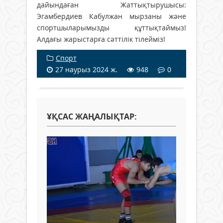
дайындаған Жаттықтырушысы:
Эгамбердиев Кабулжан мырзаны және
спортшыларымызды құттықтаймыз!
Алдағы жарыстарға сәттілік тілейміз!
Спорт
27 наурыз 2024 ж.
948
0
ҰҚСАС ЖАҢАЛЫҚТАР: