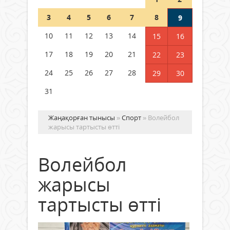
Шетелде жүрген Қазақстан
3
4
5
6
7
8
9
азаматтары қалай дауыс бере
алады?
10
11
12
13
14
15
16
05 тамыз 2026 ж.
171
17
18
19
20
21
22
23
24
25
26
27
28
29
30
31
Жаңақорған тынысы
»
Спорт
» Волейбол
жарысы тартысты өтті
Волейбол
жарысы
тартысты өтті