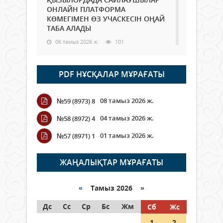
ОНЛАЙН ПЛАТФОРМА
КӨМЕГІМЕН ӨЗ УЧАСКЕСІН ОҢАЙ
ТАБА АЛАДЫ
06 тамыз 2026 ж.
101
Open Air: Қызылорда облысы
PDF НҰСҚАЛАР МҰРАҒАТЫ
полиция департаменті 20
мыңнан астам көрерменнің
қауіпсіздігін қамтамасыз етті
08 тамыз 2026 ж.
№59 (8973) 8
06 тамыз 2026 ж.
124
04 тамыз 2026 ж.
№58 (8972) 4
Wi-Fi ҚАБЫРҒА АРҚЫЛЫ ҚАЛАЙ
01 тамыз 2026 ж.
№57 (8971) 1
ӨТЕДІ?
06 тамыз 2026 ж.
278
ЖАҢАЛЫҚТАР МҰРАҒАТЫ
Как могут проголосовать
граждане Казахстана,
«
Тамыз 2026 »
находящиеся за рубежом?
Дс
Сс
Ср
Бс
Жм
Сб
Жс
05 тамыз 2026 ж.
160
1
2