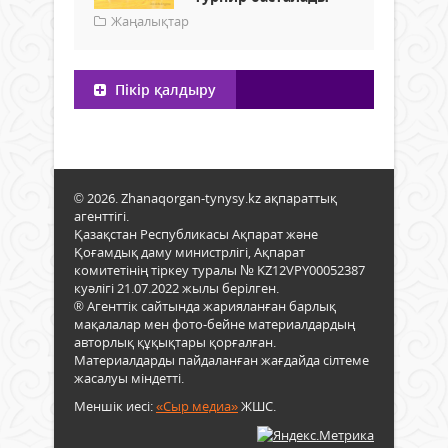
Жаңалықтар
Пікір қалдыру
© 2026. Zhanaqorgan-tynysy.kz ақпараттық
агенттігі.
Қазақстан Республикасы Ақпарат және
Қоғамдық даму министрлігі, Ақпарат
комитетінің тіркеу туралы № KZ12VPY00052387
куәлігі 21.07.2022 жылы берілген.
® Агенттік сайтында жарияланған барлық
мақалалар мен фото-бейне материалдардың
авторлық құқықтары қорғалған.
Материалдарды пайдаланған жағдайда сілтеме
жасалуы міндетті.
Меншік иесі:
«Сыр медиа»
ЖШС.