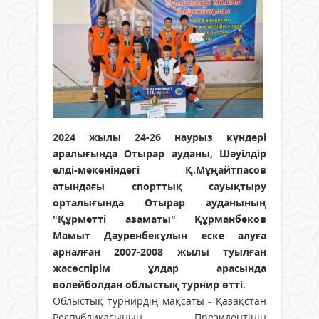
2024 жылы 24-26 наурыз күндері
аралығында Отырар ауданы, Шәуілдір
елді-мекеніндегі Қ.Мұңайтпасов
атындағы спорттық сауықтыру
орталығында Отырар ауданының
"Құрметті азаматы" Құрманбеков
Мамыт Дәуренбекұлын еске алуға
арналған 2007-2008 жылы туылған
жасөспірім ұлдар арасында
волейболдан облыстық турнир өтті.
Облыстық турнирдің мақсаты - Қазақстан
Республикасының Президентінің