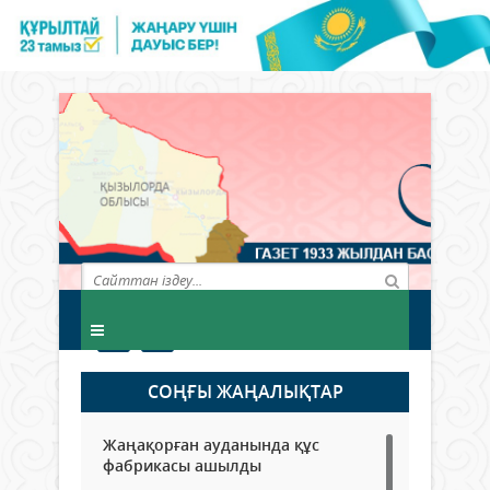
СОҢҒЫ ЖАҢАЛЫҚТАР
Жаңақорған ауданында құс
фабрикасы ашылды