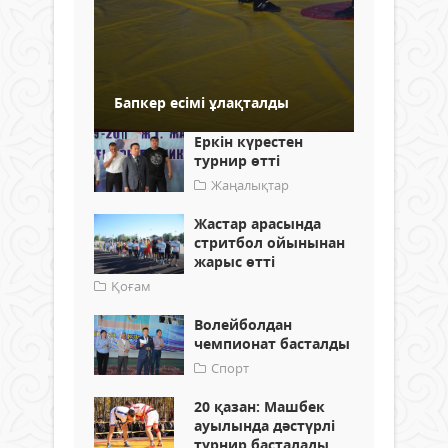
Бапкер есімі ұлақталды
Еркін күрестен
турнир өтті
Жаңалықтар
Жастар арасында
стритбол ойынынан
жарыс өтті
Қоғам
Волейболдан
чемпионат басталды
Спорт
20 қазан: Машбек
ауылында дәстүрлі
турнир басталады