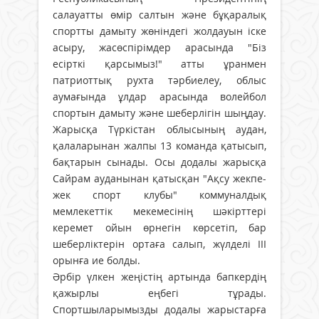
салауатты өмір салтын және бұқаралық
спортты дамыту жөніндегі жолдауын іске
асыру, жасөспірімдер арасында "Біз
есірткі қарсымыз!" атты ұранмен
патриоттық рухта тәрбиелеу, облыс
аумағында ұлдар арасында волейбол
спортын дамыту және шеберлігін шыңдау.
Жарысқа Түркістан облысының аудан,
қалаларынан жалпы 13 команда қатысып,
бақтарын сынады. Осы додалы жарысқа
Сайрам ауданынан қатысқан "Ақсу жекпе-
жек спорт клубы" коммуналдық
мемлекеттік мекемесінің шәкірттері
керемет ойын өрнегін көрсетіп, бар
шеберліктерін ортаға салып, жүлделі III
орынға ие болды.
Әрбір үлкен жеңістің артында бапкердің
қажырлы еңбегі тұрады.
Спортшыларымызды додалы жарыстарға