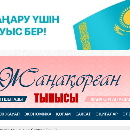
100 ЖАУАП
ЭКОНОМИКА
ҚОҒАМ
САЯСАТ
ОҚИҒАЛАР
ӘЛ
қорған тынысы
»
Спорт
» Бет 13