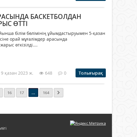
РАСЫНДА БАСКЕТБОЛДАН
ЫС ӨТТІ
йынша білім бөлімінің ұйымдастыруымен 5-қазан
есіне орай мұғалімдер арасында
арыс өткізілді....
19 қазан 2023 ж.
648
0
Толығырақ
...
16
17
164
лігі