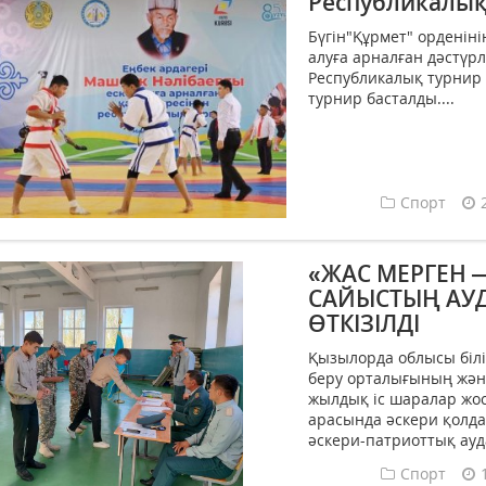
Республикалық
Бүгін"Құрмет" орденіні
алуға арналған дәстүрл
Республикалық турнир 
турнир басталды....
Спорт
«ЖАС МЕРГЕН 
САЙЫСТЫҢ АУД
ӨТКІЗІЛДІ
Қызылорда облысы біл
беру орталығының және
жылдық іс шаралар жос
арасында әскери қолда
әскери-патриоттық ауда
Спорт