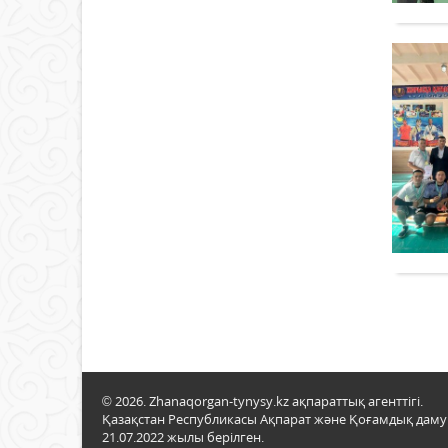
© 2026. Zhanaqorgan-tynysy.kz ақпараттық агенттігі.
Қазақстан Республикасы Ақпарат және Қоғамдық даму м
21.07.2022 жылы берілген.