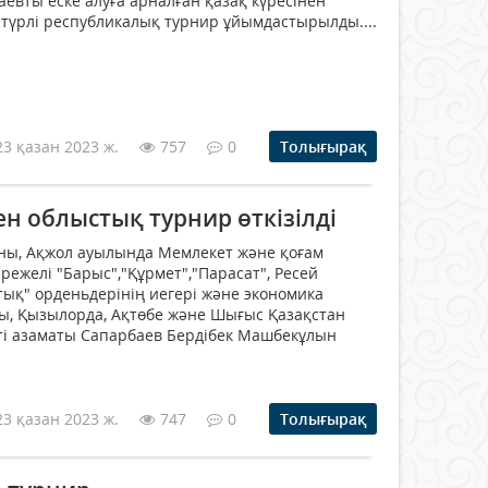
аевты еске алуға арналған қазақ күресінен
түрлі республикалық турнир ұйымдастырылды....
23 қазан 2023 ж.
757
0
Толығырақ
ен облыстық турнир өткізілді
ны, Ақжол ауылында Мемлекет және қоғам
әрежелі "Барыс","Құрмет","Парасат", Ресей
ық" орденьдерінің иегері және экономика
, Қызылорда, Ақтөбе және Шығыс Қазақстан
і азаматы Сапарбаев Бердібек Машбекұлын
23 қазан 2023 ж.
747
0
Толығырақ