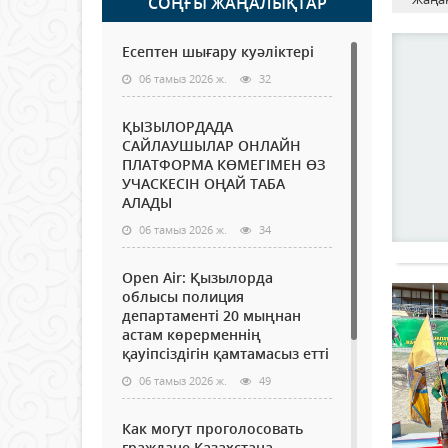
СОҢҒЫ ЖАҢАЛЫҚТАР
Есептен шығару куәліктері
06 тамыз 2026 ж.
32
ҚЫЗЫЛОРДАДА
САЙЛАУШЫЛАР ОНЛАЙН
ПЛАТФОРМА КӨМЕГІМЕН ӨЗ
УЧАСКЕСІН ОҢАЙ ТАБА
АЛАДЫ
06 тамыз 2026 ж.
34
Open Air: Қызылорда
облысы полиция
департаменті 20 мыңнан
астам көрерменнің
қауіпсіздігін қамтамасыз етті
06 тамыз 2026 ж.
49
Как могут проголосовать
граждане Казахстана,