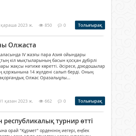
 қараша 2023 ж.
850
0
Толығырақ
ны Олжаста
қаласында ІV жазғы пара Азия ойындары
тың кіл мықтыларының басын қосқан дүбірлі
ары жақсы нәтиже көретті. Әсіресе, дзюдошылар
нің қоржынына 14 жүлдені салып берді. Оның
аңақорғандық Олжас Оразалыұлы...
31 қазан 2023 ж.
662
0
Толығырақ
н республикалық турнир өтті
а орай "Құрмет" орденінің иегері, еңбек