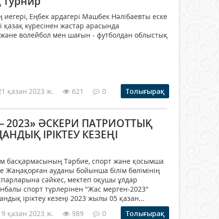
 турнир
ң иегері, Еңбек ардагері Машбек Нәлібаевты еске
і қазақ күресінен жастар арасында
және волейбол мен шағын - футболдан облыстық
21 қазан 2023 ж.
621
0
Толығырақ
— 2023» ӘСКЕРИ ПАТРИОТТЫҚ
АНДЫҚ ІРІКТЕУ КЕЗЕҢІ
ім басқармасының Тәрбие, спорт және қосымша
 Жаңақорған ауданы бойынша білім бөлімінің
парларына сәйкес, мектеп оқушы ұлдар
нбалы спорт түрлерінен "Жас мерген-2023"
ндық іріктеу кезеңі 2023 жылы 05 қазан...
19 қазан 2023 ж.
989
0
Толығырақ