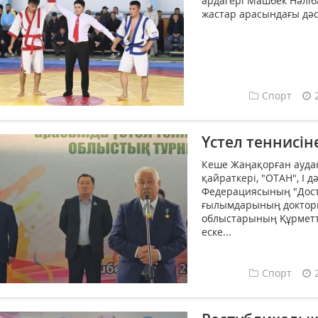
ардагері Машбек Нәліб
жастар арасындағы дәс
Спорт
Үстел теннисін
Кеше Жаңақорған ауда
қайраткері, "ОТАН", І д
Федерациясының "Дост
ғылымдарының докторы
облыстарының Құрметт
еске...
Спорт