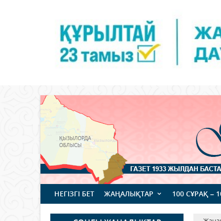
НЕГІЗГІ БЕТ
ЖАҢАЛЫҚТАР
100 СҰРАҚ – 
Жаңа