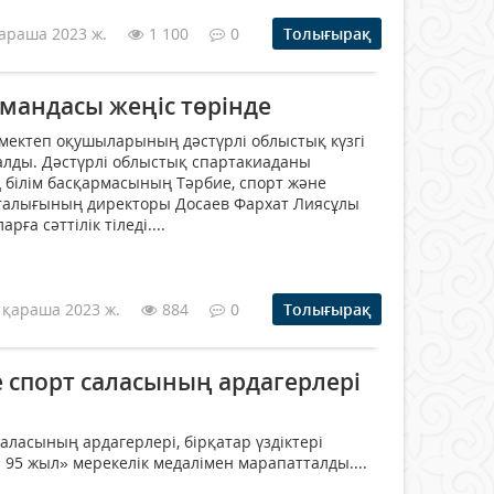
араша 2023 ж.
1 100
0
Толығырақ
мандасы жеңіс төрінде
мектеп оқушыларының дәстүрлі облыстық күзгі
алды. Дәстүрлі облыстық спартакиаданы
білім басқармасының Тәрбие, спорт және
рталығының директоры Досаев Фархат Лиясұлы
ға сәттілік тіледі....
 қараша 2023 ж.
884
0
Толығырақ
 спорт саласының ардагерлері
аласының ардагерлері, бірқатар үздіктері
95 жыл» мерекелік медалімен марапатталды....