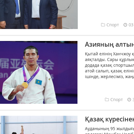
Спорт
03
Азияның алты
Қытай елінің Ханчжоу 
аяқталды. Сары құрлық
додада қазақ спортшыл
атой салып, қазақ елі
ішінде, жерлесіміз, ж
Спорт
Қазақ күресіне
Ауданының 95 жылдығын