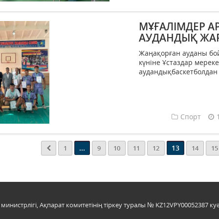
МҰҒАЛІМДЕР А
АУДАНДЫҚ ЖАР
Жаңақорған ауданы бо
күніне Ұстаздар мерек
аудандықбаскетболдан ж
Спорт
...
13
1
9
10
11
12
14
15
инистрлігі, Ақпарат комитетінің тіркеу туралы № KZ12VPY00052387 куә