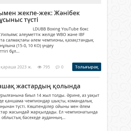
мен жекпе-жек: Жәнібек
ұсыныс түсті
xing YouTube бокс
Уильямс әлеуметтік желіде WBO және IBF
та салмақтағы әлем чемпионы, қазақстандық
ұлына (15-0, 10 КО) үндеу
ігі бұл...
 қараша 2023 ж.
795
0
Толығырақ
лашақ жастардың қолында
рылғанына биыл 14 жыл толды. Әрине, аз уақыт
нде қаншама чемпиондар шықты, командалық
оңынан түсті. Көшпенділер ойыны мен Әлем
тар жасындай жарқылдады. Ел чемпионатында
к, облыстық бәсекеде ауданның...