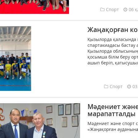
Спорт
06 қ
Жаңақорған ко
Қызылорда қаласында 
спартакиадасы бастау 
Қызылорда облысының 
қосымша білім беру о
ашып беріп, қатысушылар
Спорт
03
Мәдениет және
марапатталды
Мәдениет және спорт с
«Жаңақорған ауданына 