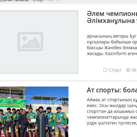
Әлем чемпионы
Әлімханұлына 
LDUBB Bo
арнасының авторы Буг 
нұсқалары бойынша ор
боксшы Жәнібек Әлімхан
жасады. Кazinform агентт
Спорт
08
Ат спорты: бо
Аймақ ат спортының құ
емес. Осы жылдар іші
спорттан да алшымыз 
чемпионаттарында жас
үздік үштіктен түспесе