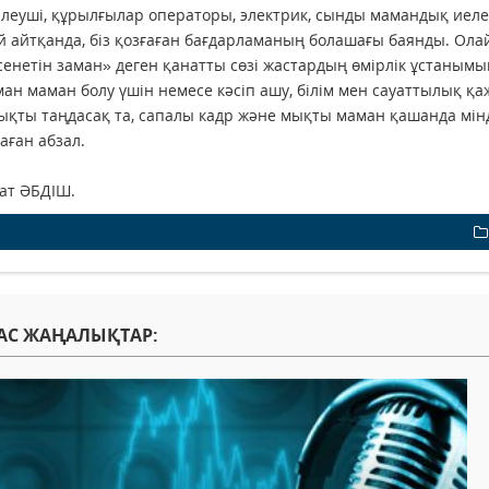
леуші, құрылғылар операторы, электрик, сынды мамандық иелері
й айтқанда, біз қозғаған бағдарламаның болашағы баянды. Олай
 сенетін заман» деген қанатты сөзі жастардың өмірлік ұстанымына
ан маман болу үшін немесе кәсіп ашу, білім мен сауаттылық қаж
қты таңдасақ та, сапалы кадр және мықты маман қашанда мінде
ған абзал.
ат ӘБДІШ.
АС ЖАҢАЛЫҚТАР: