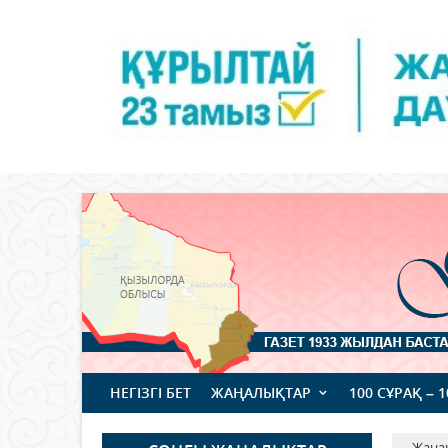
НЕГІЗГІ БЕТ
ЖАҢАЛЫҚТАР
100 СҰРАҚ – 
Жаңа