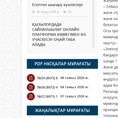
Жаңабек
Есептен шығару куәліктері
– Елбас
06 тамыз 2026 ж.
74
және «Қ
және к
ҚЫЗЫЛОРДАДА
болатын
САЙЛАУШЫЛАР ОНЛАЙН
Осы ора
ПЛАТФОРМА КӨМЕГІМЕН ӨЗ
маманды
УЧАСКЕСІН ОҢАЙ ТАБА
оқыту» 
АЛАДЫ
«Электр
06 тамыз 2026 ж.
87
бағдарл
ішнде 1
PDF НҰСҚАЛАР МҰРАҒАТЫ
Open Air: Қызылорда
Және де
облысы полиция
мақсат
департаменті 20 мыңнан
08 тамыз 2026 ж.
№59 (8973) 8
астам көрерменнің
өндіріс
қауіпсіздігін қамтамасыз етті
адам бі
04 тамыз 2026 ж.
№58 (8972) 4
Расында
06 тамыз 2026 ж.
97
01 тамыз 2026 ж.
№57 (8971) 1
игеруге
мүмкінд
Wi-Fi ҚАБЫРҒА АРҚЫЛЫ
ҚАЛАЙ ӨТЕДІ?
орындал
ЖАҢАЛЫҚТАР МҰРАҒАТЫ
техника
06 тамыз 2026 ж.
265