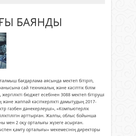
АҒЫ БАЯНДЫ
талмыш бағдарлама аясында мектеп бітіріп,
анысына сай техникалық және кәсіптік білім
жергілікті бюджет есебінен 3088 мектеп бітіруші
ың және жаппай кәсіпкерлікті дамытудың 2017-
тр газбен дәнекерлеуші», «Компьютерлік
іліктілігін арттырған. Жалпы, облыс бойынша
ны мен 2 оқу орталығы жүзеге асырған.
мыспен қамту орталығы» мекемесінің директоры