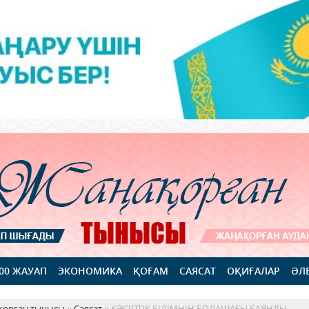
100 ЖАУАП
ЭКОНОМИКА
ҚОҒАМ
САЯСАТ
ОҚИҒАЛАР
ӘЛ
қорған тынысы
»
Саясат
» КӘСІПТІК БІЛІМНІҢ БОЛАШАҒЫ БАЯНДЫ