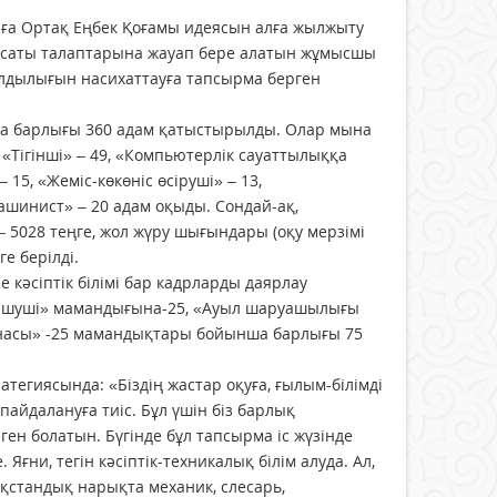
ға Ортақ Еңбек Қоғамы идеясын алға жылжыту
аясаты талаптарына жауап бере алатын жұмысшы
лдылығын насихаттауға тапсырма берген
нша барлығы 360 адам қатыстырылды. Олар мына
Тігінші» – 49, «Компьютерлік сауаттылыққа
15, «Жеміс-көкөніс өсіруші» – 13,
ашинист» – 20 адам оқыды. Сондай-ақ,
– 5028 теңге, жол жүру шығындары (оқу мерзімі
е берілді.
 кәсіптік білімі бар кадрларды даярлау
пішуші» мамандығына-25, «Ауыл шаруашылығы
шинасы» -25 мамандықтары бойынша барлығы 75
тегиясында: «Біздің жастар оқуға, ғылым-білімді
пайдалануға тиіс. Бұл үшін біз барлық
ген болатын. Бүгінде бұл тапсырма іс жүзінде
ғни, тегін кәсіптік-техникалық білім алуда. Ал,
ақстандық нарықта механик, слесарь,