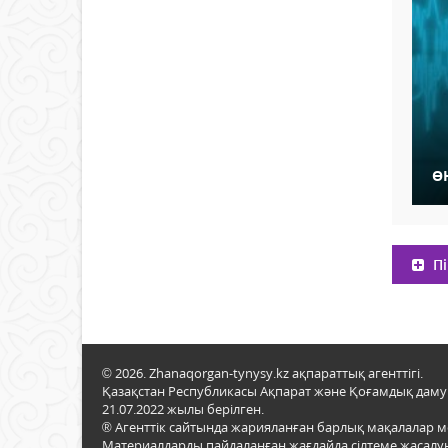
Ө
Пі
© 2026. Zhanaqorgan-tynysy.kz ақпараттық агенттігі.
Қазақстан Республикасы Ақпарат және Қоғамдық даму м
21.07.2022 жылы берілген.
® Агенттік сайтында жарияланған барлық мақалалар 
Материалдарды пайдаланған жағдайда сілтеме жасалуы