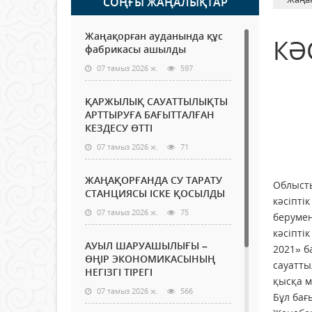
СОҢҒЫ ЖАҢАЛЫҚТАР
Жаңақорған ауданында құс
КӘ
фабрикасы ашылды
07 тамыз 2026 ж.
597
ҚАРЖЫЛЫҚ САУАТТЫЛЫҚТЫ
АРТТЫРУҒА БАҒЫТТАЛҒАН
КЕЗДЕСУ ӨТТІ
07 тамыз 2026 ж.
71
ЖАҢАҚОРҒАНДА СУ ТАРАТУ
Облысты
СТАНЦИЯСЫ ІСКЕ ҚОСЫЛДЫ
кәсіпті
07 тамыз 2026 ж.
75
берумен
кәсіпті
АУЫЛ ШАРУАШЫЛЫҒЫ –
2021» б
ӨҢІР ЭКОНОМИКАСЫНЫҢ
сауатты
НЕГІЗГІ ТІРЕГІ
қысқа м
07 тамыз 2026 ж.
566
Бұл бағ