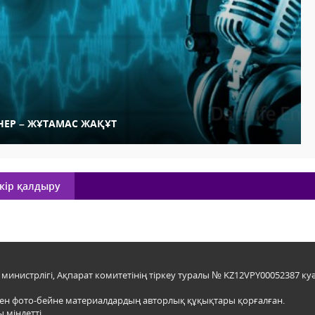
НЕР – ЖҰТАМАС ЖАҚҰТ
кір қалдыру
инистрлігі, Ақпарат комитетінің тіркеу туралы № KZ12VPY00052387 куә
мен фото-бейне материалдардың авторлық құқықтары қорғалған.
 міндетті.