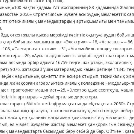
 Тұрлыбековты сөзге тарттық.
ының «100 нақты қадам» Ұлт жоспарының 88-қадамында Жалпы
азақстан-2050» Стратегиясын жүзеге асырудың мемлекеттік с
әсіптік-техникалық мамандықтардың артықшылығы мен таныма
.
йда, өткен жылы қысқа мерзімді кәсіптік оқытуға аудан бойы
қтар бойынша машықтанды: «Электрик» – 18, «Аспазшы» – 86, «
– 108, «Слесарь-сантехник» – 31, «Автомобиль жөндеу слесары» – 
омонтер» – 20, «Ауыл шаруашылығы өндірісіндегі тракторист-м
ама аясында әрбір адамға 16759 теңге шәкіртақы, экологиялық 
 рет)-9076, жатақжай үшін материалдық көмек ретінде 11345 теңг
 еңбек нарығының қажеттілігін ескере отырып, техникалық және
ында Жаңақорған аграрлы-техникалық колледжіне «Модельер-
індегі тракторист машинист»-25, «Электрондық есептеуіш ма
ліктілігін арттырды – дейді орталық директоры.
 жастардың білімін жетілдіру мақсатында «Қазақстан-2050» Стра
, жаңа машықтар алуға, тенхнологияны күнделікті өмірде шебер 
ікті жасап, ең қолайлы жағдаймен қамтамасыз етуіміз керек – де
ып, еліміздегі жүздеген жастар мемлекет қамқорлығын сезінуде. Я
лық мамандықтарға басымдық беру себебі де бар. Өйткені, қаз