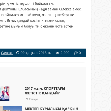
нің жетіспеушілігі байқалған.
 дейтінім, Елбасының «Бұл заман білекке емес,
 айналса игі. Өйткені, өз ісінің шебері не
ет. Яғни, қандай кәсіптік-техникалық
тіне мығым болуы тиіс екенін әсте естен
Саясат
09 қаңтар 2018 ж.
2 200
0
2017 жыл: СПОРТТАҒЫ
ЖЕТІСТІК ҚАНДАЙ?
Спорт
МЕКТЕП ҚҰРЫЛЫСЫ ҚАРҚЫН