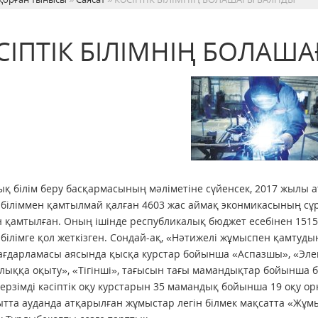
СІПТІК БІЛІМНІҢ БОЛАШ
қ білім беру басқармасының мәліметіне сүйенсек, 2017 жылы а
к біліммен қамтылмай қалған 4603 жас аймақ эконмикасының сұр
 қамтылған. Оның ішінде республикалық бюджет есебінен 1515, 
к білімге қол жеткізген. Сондай-ақ, «Нәтижелі жұмыспен қамтуд
ағдарламасы аясында қысқа курстар бойынша «Аспазшы», «Элек
лыққа оқыту», «Тігінші», тағысын тағы мамандықтар бойынша б
ерзімді кәсіптік оқу курстарын 35 мамандық бойынша 19 оқу ор
ытта ауданда атқарылған жұмыстар легін білмек мақсатта «Жұ