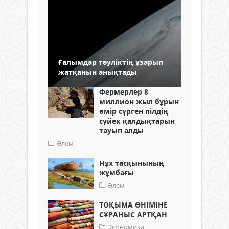
Ғалымдар тәуліктің ұзарып
жатқанын анықтады
Фермерлер 8
миллион жыл бұрын
өмір сүрген пілдің
сүйек қалдықтарын
тауып алды
Әлем
Нұх тасқынының
жұмбағы
Әлем
ТОҚЫМА ӨНІМІНЕ
СҰРАНЫС АРТҚАН
Экономика