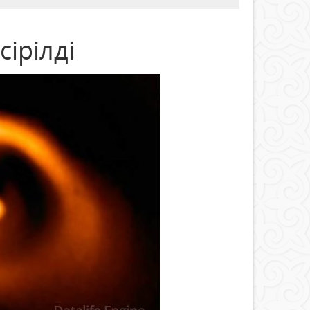
ірілді