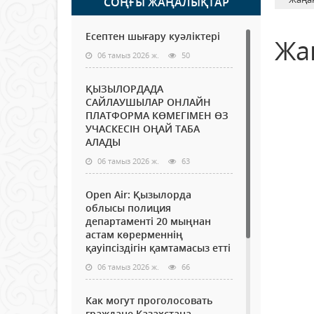
СОҢҒЫ ЖАҢАЛЫҚТАР
Есептен шығару куәліктері
Жа
06 тамыз 2026 ж.
50
ҚЫЗЫЛОРДАДА
САЙЛАУШЫЛАР ОНЛАЙН
ПЛАТФОРМА КӨМЕГІМЕН ӨЗ
УЧАСКЕСІН ОҢАЙ ТАБА
АЛАДЫ
06 тамыз 2026 ж.
63
Open Air: Қызылорда
облысы полиция
департаменті 20 мыңнан
астам көрерменнің
қауіпсіздігін қамтамасыз етті
06 тамыз 2026 ж.
66
Как могут проголосовать
граждане Казахстана,