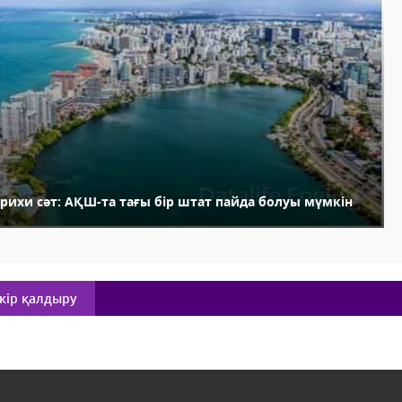
арихи сәт: АҚШ-та тағы бір штат пайда болуы мүмкін
кір қалдыру