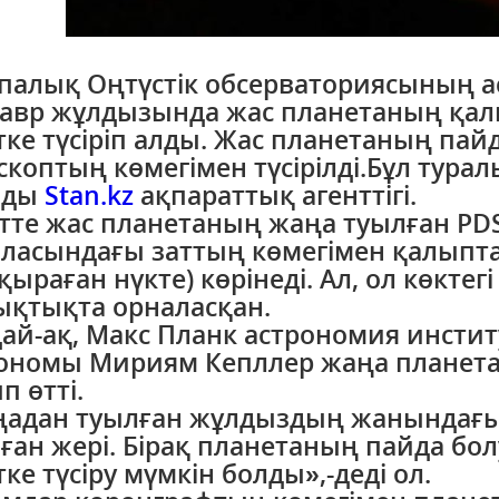
палық Оңтүстік обсерваториясының а
авр жұлдызында жас планетаның қал
тке түсіріп алды. Жас планетаның пай
скоптың көмегімен түсірілді.Бұл тура
ады
Stan.kz
ақпараттық агенттігі.
тте жас планетаның жаңа туылған P
ласындағы заттың көмегімен қалыпт
қыраған нүкте) көрінеді. Ал, ол көкте
қтықта орналасқан.
ай-ақ, Макс Планк астрономия инстит
ономы Мириям Кепллер жаңа планета
п өтті.
адан туылған жұлдыздың жанындағы
ған жері. Бірақ планетаның пайда бол
тке түсіру мүмкін болды»,-деді ол.