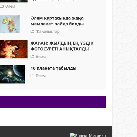
Әлем
Әлем картасында жаңа
мемлекет пайда болды
Жаңалықтар
ЖАҺАН: ЖЫЛДЫҢ ЕҢ ҮЗДІК
ФОТОСУРЕТІ АНЫҚТАЛДЫ
Әлем
10 планета табылды
Әлем