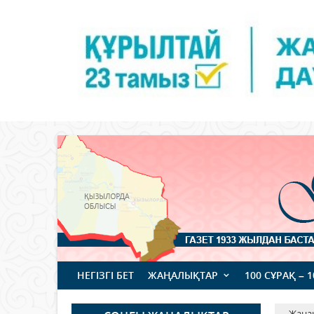
НЕГІЗГІ БЕТ
ЖАҢАЛЫҚТАР
100 СҰРАҚ – 
Жаңа