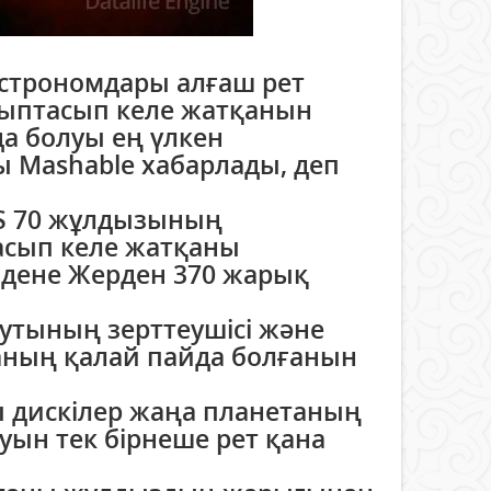
строномдары алғаш рет
ыптасып келе жатқанын
да болуы ең үлкен
лы Mashable хабарлады, деп
DS 70 жұлдызының
асып келе жатқаны
гі дене Жерден 370 жарық
утының зерттеушісі және
ның қалай пайда болғанын
 дискілер жаңа планетаның
уын тек бірнеше рет қана