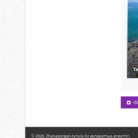
Т
Пі
© 2026. Zhanaqorgan-tynysy.kz ақпараттық агенттігі.