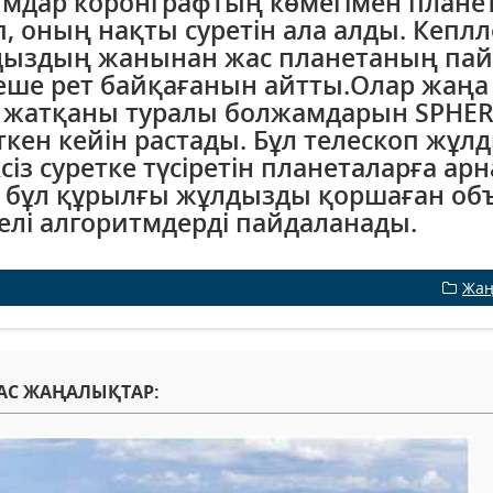
мдар коронграфтың көмегімен план
п, оның нақты суретін ала алды. Кеплл
ыздың жанынан жас планетаның пай
еше рет байқағанын айтты.Олар жаң
 жатқаны туралы болжамдарын SPHERE
ткен кейін растады. Бұл телескоп жұл
ксіз суретке түсіретін планеталарға ар
 бұл құрылғы жұлдызды қоршаған объ
елі алгоритмдерді пайдаланады.
Жаң
АС ЖАҢАЛЫҚТАР: