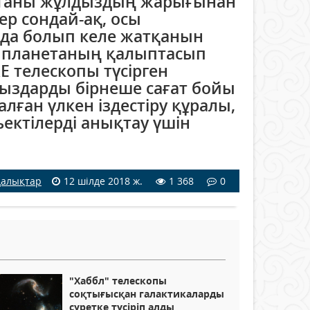
етаны жұлдыздың жарығынан
ер сондай-ақ, осы
да болып келе жатқанын
а планетаның қалыптасып
 телескопы түсірген
дыздарды бірнеше сағат бойы
налған үлкен іздестіру құралы,
ектілерді анықтау үшін
алықтар
12 шілде 2018 ж.
1 368
0
"Хаббл" телескопы
соқтығысқан галактикаларды
суретке түсіріп алды