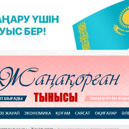
100 ЖАУАП
ЭКОНОМИКА
ҚОҒАМ
САЯСАТ
ОҚИҒАЛАР
ӘЛ
қорған тынысы
»
Жаңалықтар
» Жаңа планетаның фотосы түсірілді