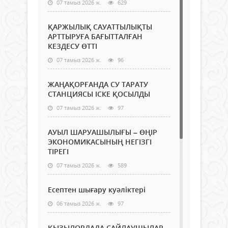
07 тамыз 2026 ж.
629
ҚАРЖЫЛЫҚ САУАТТЫЛЫҚТЫ
АРТТЫРУҒА БАҒЫТТАЛҒАН
КЕЗДЕСУ ӨТТІ
07 тамыз 2026 ж.
96
ЖАҢАҚОРҒАНДА СУ ТАРАТУ
СТАНЦИЯСЫ ІСКЕ ҚОСЫЛДЫ
07 тамыз 2026 ж.
97
АУЫЛ ШАРУАШЫЛЫҒЫ – ӨҢІР
ЭКОНОМИКАСЫНЫҢ НЕГІЗГІ
ТІРЕГІ
07 тамыз 2026 ж.
589
Есептен шығару куәліктері
06 тамыз 2026 ж.
97
ҚЫЗЫЛОРДАДА САЙЛАУШЫЛАР