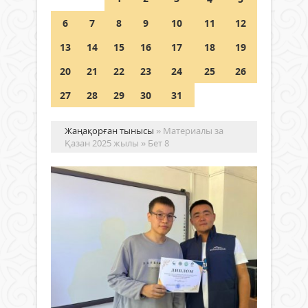
Шетелде жүрген Қазақстан
6
7
8
9
10
11
12
азаматтары қалай дауыс бере
алады?
13
14
15
16
17
18
19
05 тамыз 2026 ж.
178
20
21
22
23
24
25
26
27
28
29
30
31
Жаңақорған тынысы
» Материалы за
Қазан 2025 жылы » Бет 8
Жа
ре
ор
ұй
«О
Жаңалықтар
до
23 қазан
ат
2025 ж.
ин
655
0
са
Толығырақ