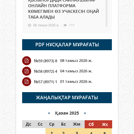
ОНЛАЙН ПЛАТФОРМА
КӨМЕГІМЕН ӨЗ УЧАСКЕСІН ОҢАЙ
ТАБА АЛАДЫ
06 тамыз 2026 ж.
111
Open Air: Қызылорда облысы
PDF НҰСҚАЛАР МҰРАҒАТЫ
полиция департаменті 20
мыңнан астам көрерменнің
қауіпсіздігін қамтамасыз етті
08 тамыз 2026 ж.
№59 (8973) 8
06 тамыз 2026 ж.
140
04 тамыз 2026 ж.
№58 (8972) 4
Wi-Fi ҚАБЫРҒА АРҚЫЛЫ ҚАЛАЙ
01 тамыз 2026 ж.
№57 (8971) 1
ӨТЕДІ?
06 тамыз 2026 ж.
286
ЖАҢАЛЫҚТАР МҰРАҒАТЫ
Как могут проголосовать
граждане Казахстана,
«
Қазан 2025
»
находящиеся за рубежом?
Дс
Сс
Ср
Бс
Жм
Сб
Жс
05 тамыз 2026 ж.
167
1
2
3
4
5