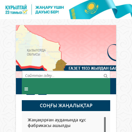
СОҢҒЫ ЖАҢАЛЫҚТАР
Жаңақорған ауданында құс
фабрикасы ашылды