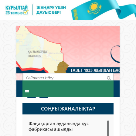
СОҢҒЫ ЖАҢАЛЫҚТАР
Жаңақорған ауданында құс
фабрикасы ашылды