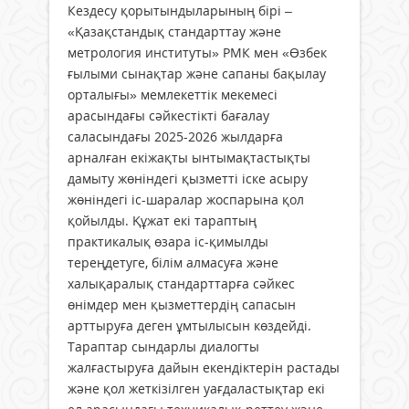
Кездесу қорытындыларының бірі –
«Қазақстандық стандарттау және
метрология институты» РМК мен «Өзбек
ғылыми сынақтар және сапаны бақылау
орталығы» мемлекеттік мекемесі
арасындағы сәйкестікті бағалау
саласындағы 2025-2026 жылдарға
арналған екіжақты ынтымақтастықты
дамыту жөніндегі қызметті іске асыру
жөніндегі іс-шаралар жоспарына қол
қойылды. Құжат екі тараптың
практикалық өзара іс-қимылды
тереңдетуге, білім алмасуға және
халықаралық стандарттарға сәйкес
өнімдер мен қызметтердің сапасын
арттыруға деген ұмтылысын көздейді.
Тараптар сындарлы диалогты
жалғастыруға дайын екендіктерін растады
және қол жеткізілген уағдаластықтар екі