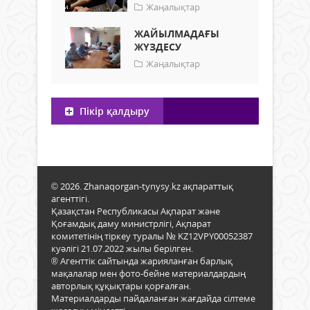
Жаңалықтар
ЖАЙЫЛМАДАҒЫ
ЖҮЗДЕСУ
Жаңалықтар
Пікір қалдыру
© 2026. Zhanaqorgan-tynysy.kz ақпараттық
агенттігі.
Қазақстан Республикасы Ақпарат және
Қоғамдық даму министрлігі, Ақпарат
комитетінің тіркеу туралы № KZ12VPY00052387
куәлігі 21.07.2022 жылы берілген.
® Агенттік сайтында жарияланған барлық
мақалалар мен фото-бейне материалдардың
авторлық құқықтары қорғалған.
Материалдарды пайдаланған жағдайда сілтеме