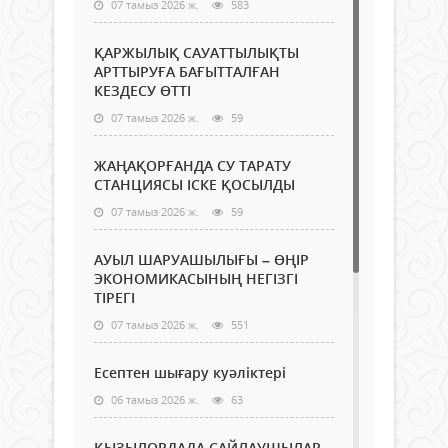
07 тамыз 2026 ж.
583
ҚАРЖЫЛЫҚ САУАТТЫЛЫҚТЫ
АРТТЫРУҒА БАҒЫТТАЛҒАН
КЕЗДЕСУ ӨТТІ
07 тамыз 2026 ж.
59
ЖАҢАҚОРҒАНДА СУ ТАРАТУ
СТАНЦИЯСЫ ІСКЕ ҚОСЫЛДЫ
07 тамыз 2026 ж.
59
АУЫЛ ШАРУАШЫЛЫҒЫ – ӨҢІР
ЭКОНОМИКАСЫНЫҢ НЕГІЗГІ
ТІРЕГІ
07 тамыз 2026 ж.
551
Есептен шығару куәліктері
06 тамыз 2026 ж.
63
ҚЫЗЫЛОРДАДА САЙЛАУШЫЛАР