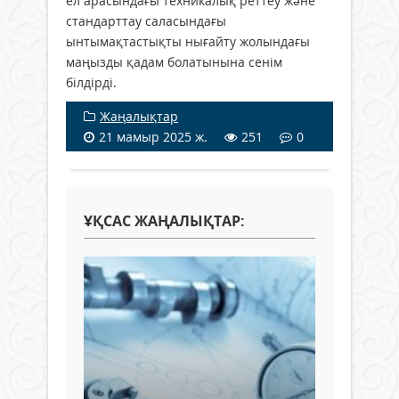
ел арасындағы техникалық реттеу және
стандарттау саласындағы
ынтымақтастықты нығайту жолындағы
маңызды қадам болатынына сенім
білдірді.
Жаңалықтар
21 мамыр 2025 ж.
251
0
ҰҚСАС ЖАҢАЛЫҚТАР: