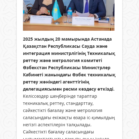
2025 жылдың 20 мамырында Астанада
Қазақстан Республикасы Сауда және
интеграция
министрлігінің Техникалық
реттеу және метрология комитеті
Өзбекстан Республикасы Министрлер
Кабинеті жанындағы Өзбек техникалық
реттеу жөніндегі агенттігінің
делегациясымен ресми кездесу өткізді.
Келіссөздер шеңберінде тараптар
техникалық реттеу, стандарттау,
сәйкестікті бағалау және метрология
саласындағы екіжақты өзара іс-қимылдың
негізгі аспектілерін талқылады.
Сәйкестікті бағалау саласындағы
ынтымақтастықты дамыту, оның ішінде