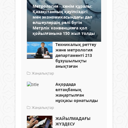
Метрология – сенім құралы:
Қазақстанның қауіпсіздігі
мен экономикасындағы дәл
өлшеулердің рөлі бүгін
Метрлік конвенцияға қол
қойылғанына 150 жыл толды
Техникалық реттеу
және метрология
департаменті 213
бұзушылықты
анықтаған
Жаңалықтар
Ақордада
елтаңбаның
жаңартылған
нұсқасы орнатылды
Жаңалықтар
ЖАЙЫЛМАДАҒЫ
ЖҮЗДЕСУ