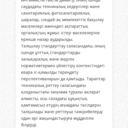
саудадағы техникалық кедергілер және
санитариялық-фитосанитариялық
шаралар, сондай-ақ мемлекеттік бақылау
мәселелері жөніндегі ақпараттық
орталықтың жұмыс істеуі мәселелеріне
ерекше назар аударылды.
Талқылау стандарттау саласындағы, оның
ішінде ұлттық стандарттарды
халықаралық және өңірлік
нормативтермен үйлестіру контекстіндегі
өзара іс-қимылды тереңдету
перспективаларын да қамтыды. Тараптар
техникалық реттеу саласындағы
қолданыстағы заңнама туралы ақпарат
алмасты, осы саладағы құқықтық
қамтамасыз етудің ағымдағы тәсілдерін
талқылады және реттеуші тәжірибелерді
одан әрі жақындастыруға мүдделілік
білдірді.