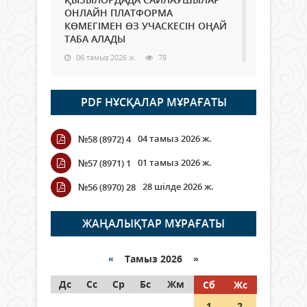
ОНЛАЙН ПЛАТФОРМА
КӨМЕГІМЕН ӨЗ УЧАСКЕСІН ОҢАЙ
ТАБА АЛАДЫ
06 тамыз 2026 ж.
78
Open Air: Қызылорда облысы
PDF НҰСҚАЛАР МҰРАҒАТЫ
полиция департаменті 20
мыңнан астам көрерменнің
қауіпсіздігін қамтамасыз етті
04 тамыз 2026 ж.
№58 (8972) 4
06 тамыз 2026 ж.
84
01 тамыз 2026 ж.
№57 (8971) 1
Wi-Fi ҚАБЫРҒА АРҚЫЛЫ ҚАЛАЙ
28 шілде 2026 ж.
№56 (8970) 28
ӨТЕДІ?
06 тамыз 2026 ж.
255
ЖАҢАЛЫҚТАР МҰРАҒАТЫ
Как могут проголосовать
граждане Казахстана,
«
Тамыз 2026 »
находящиеся за рубежом?
Дс
Сс
Ср
Бс
Жм
Сб
Жс
05 тамыз 2026 ж.
134
1
2