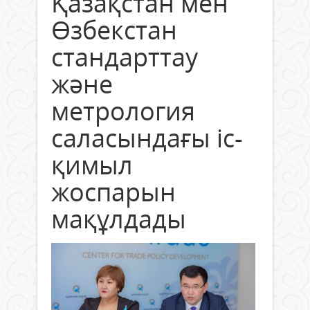
Қазақстан мен
Өзбекстан
стандарттау
және
метрология
саласындағы іс-
қимыл
жоспарын
мақұлдады