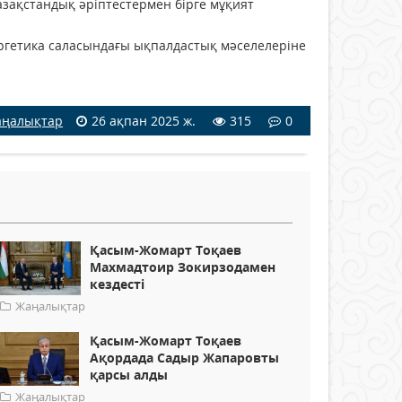
зақстандық әріптестермен бірге мұқият
ергетика саласындағы ықпалдастық мәселелеріне
ңалықтар
26 ақпан 2025 ж.
315
0
Қасым-Жомарт Тоқаев
Махмадтоир Зокирзодамен
кездесті
Жаңалықтар
Қасым-Жомарт Тоқаев
Ақордада Садыр Жапаровты
қарсы алды
Жаңалықтар