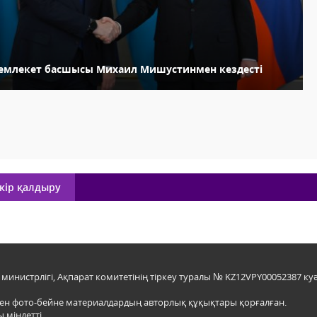
емлекет басшысы Михаил Мишустинмен кездесті
кір қалдыру
инистрлігі, Ақпарат комитетінің тіркеу туралы № KZ12VPY00052387 куә
мен фото-бейне материалдардың авторлық құқықтары қорғалған.
 міндетті.