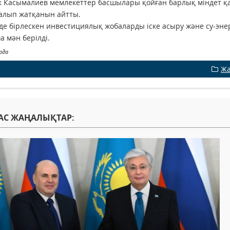
 Касымалиев мемлекеттер басшылары қойған барлық міндет қа
алып жатқанын айтты.
де бірлескен инвестициялық жобаларды іске асыру және су-эн
 мән берілді.
рда
Жа
АС ЖАҢАЛЫҚТАР: