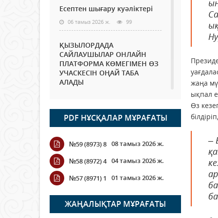
ы
Есептен шығару куәліктері
Са
06 тамыз 2026 ж.
99
ық
Ну
ҚЫЗЫЛОРДАДА
САЙЛАУШЫЛАР ОНЛАЙН
Президе
ПЛАТФОРМА КӨМЕГІМЕН ӨЗ
уағдала
УЧАСКЕСІН ОҢАЙ ТАБА
АЛАДЫ
жаңа мү
ықпал е
06 тамыз 2026 ж.
112
Өз кезе
білдірі
PDF НҰСҚАЛАР МҰРАҒАТЫ
Open Air: Қызылорда
облысы полиция
департаменті 20 мыңнан
– 
08 тамыз 2026 ж.
№59 (8973) 8
астам көрерменнің
қа
қауіпсіздігін қамтамасыз етті
04 тамыз 2026 ж.
№58 (8972) 4
ке
06 тамыз 2026 ж.
142
ар
01 тамыз 2026 ж.
№57 (8971) 1
ба
Wi-Fi ҚАБЫРҒА АРҚЫЛЫ
б
ҚАЛАЙ ӨТЕДІ?
ЖАҢАЛЫҚТАР МҰРАҒАТЫ
06 тамыз 2026 ж.
288