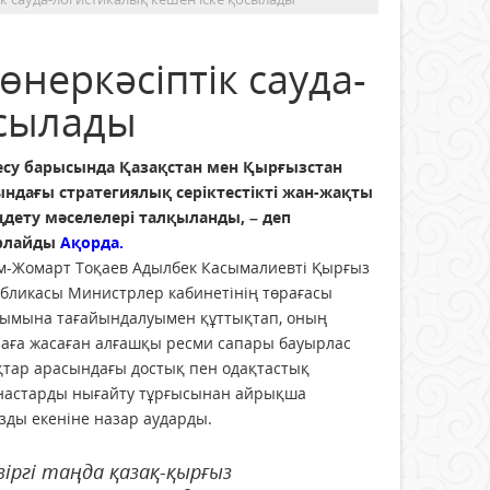
неркәсіптік сауда-
осылады
есу барысында Қазақстан мен Қырғызстан
ындағы стратегиялық серіктестікті жан-жақты
ңдету мәселелері талқыланды, – деп
рлайды
Ақорда.
м-Жомарт Тоқаев Адылбек Касымалиевті Қырғыз
бликасы Министрлер кабинетінің төрағасы
зымына тағайындалуымен құттықтап, оның
наға жасаған алғашқы ресми сапары бауырлас
қтар арасындағы достық пен одақтастық
настарды нығайту тұрғысынан айрықша
ды екеніне назар аударды.
зіргі таңда қазақ-қырғыз