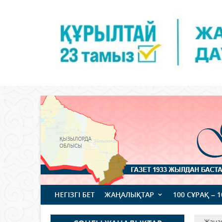
НЕГІЗГІ БЕТ
ЖАҢАЛЫҚТАР
100 СҰРАҚ – 
Жаңа