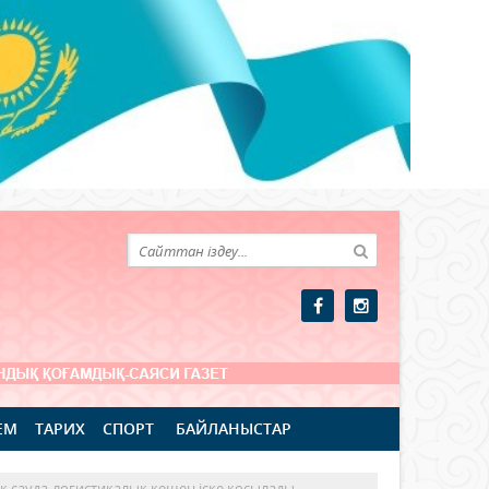
ЕМ
ТАРИХ
СПОРТ
БАЙЛАНЫСТАР
к сауда-логистикалық кешен іске қосылады