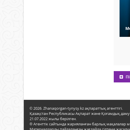
М
Пі
© 2026. Zhanaqorgan-tynysy.kz ақпараттық агенттігі.
Қазақстан Республикасы Ақпарат және Қоғамдық даму м
21.07.2022 жылы берілген.
® Агенттік сайтында жарияланған барлық мақалалар 
Материалдарды пайдаланған жағдайда сілтеме жасалуы