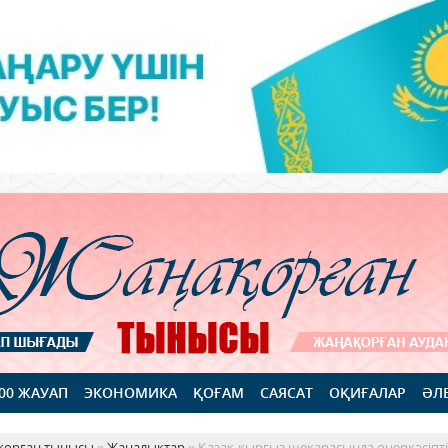
100 ЖАУАП
ЭКОНОМИКА
ҚОҒАМ
САЯСАТ
ОҚИҒАЛАР
ӘЛ
қорған тынысы
»
Жаңалықтар
» Қазақ-қырғыз шекарасында өнеркәсіпті