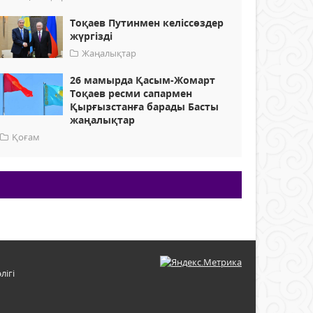
Тоқаев Путинмен келіссөздер
жүргізді
Жаңалықтар
26 мамырда Қасым-Жомарт
Тоқаев ресми сапармен
Қырғызстанға барады Басты
жаңалықтар
Қоғам
лігі