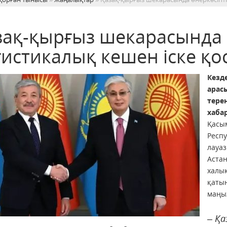
зақ-қырғыз шекарасында ө
гистикалық кешен іске қ
Кезд
арас
тере
хаба
Қасы
Респу
лауа
Аста
халы
қаты
маңыз
– Қа