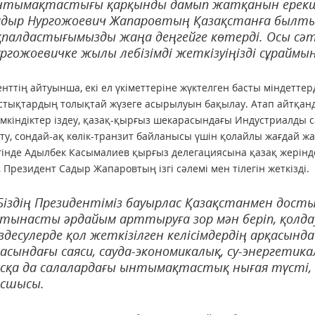
нтымақтастығы қарқынды дамып жатқанын ерекше
дыр Нургожоевич Жапаровтың Қазақстанға былты
палдастығымызды жаңа деңгейге көтерді. Осы сә
ргожоевичке жылы лебізімді жеткізуіңізді сұраймы
нттің айтуынша, екі ел үкіметтеріне жүктелген басты міндеттерд
стықтардың толықтай жүзеге асырылуын бақылау. Атап айтқанд
мкіндіктер іздеу, қазақ-қырғыз шекарасындағы Индустриалды са
ту, сондай-ақ көлік-транзит байланысы үшін қолайлы жағдай жа
гінде Адылбек Касымалиев қырғыз делегациясына қазақ жерін
п, Президент Садыр Жапаровтың ізгі сәлемі мен тілегін жеткізді.
Біздің Президентіміз бауырлас Қазақстанмен дост
тынасты әрдайым арттыруға зор мән беріп, қолдау б
здесулерде қол жеткізілген келісімдердің арқасын
асындағы саяси, сауда-экономикалық, су-энергети
сқа да салалардағы ынтымақтастық нығая түсті, -
асшысы.