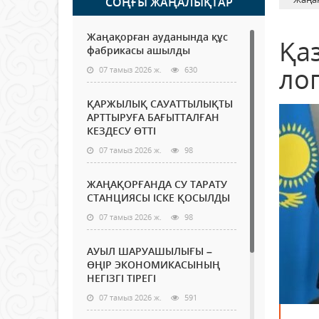
СОҢҒЫ ЖАҢАЛЫҚТАР
Жаңақорған ауданында құс
Қа
фабрикасы ашылды
ло
07 тамыз 2026 ж.
630
ҚАРЖЫЛЫҚ САУАТТЫЛЫҚТЫ
АРТТЫРУҒА БАҒЫТТАЛҒАН
КЕЗДЕСУ ӨТТІ
07 тамыз 2026 ж.
98
ЖАҢАҚОРҒАНДА СУ ТАРАТУ
СТАНЦИЯСЫ ІСКЕ ҚОСЫЛДЫ
07 тамыз 2026 ж.
98
АУЫЛ ШАРУАШЫЛЫҒЫ –
ӨҢІР ЭКОНОМИКАСЫНЫҢ
НЕГІЗГІ ТІРЕГІ
07 тамыз 2026 ж.
591