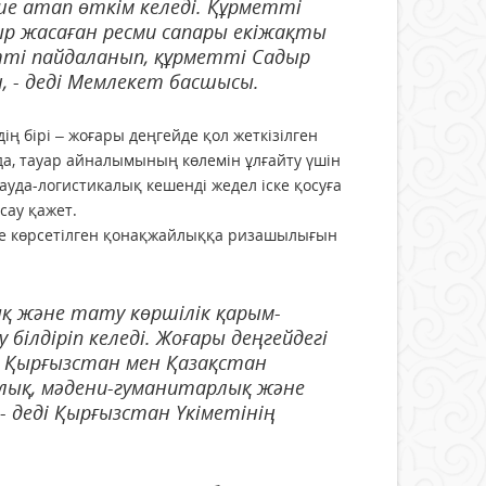
 атап өткім келеді. Құрметті
р жасаған ресми сапары екіжақты
тті пайдаланып, құрметті Садыр
н, - деді Мемлекет басшысы.
ің бірі – жоғары деңгейде қол жеткізілген
а, тауар айналымының көлемін ұлғайту үшін
уда-логистикалық кешенді жедел іске қосуға
сау қажет.
де көрсетілген қонақжайлыққа ризашылығын
ық және тату көршілік қарым-
ілдіріп келеді. Жоғары деңгейдегі
да Қырғызстан мен Қазақстан
калық, мәдени-гуманитарлық және
 деді Қырғызстан Үкіметінің