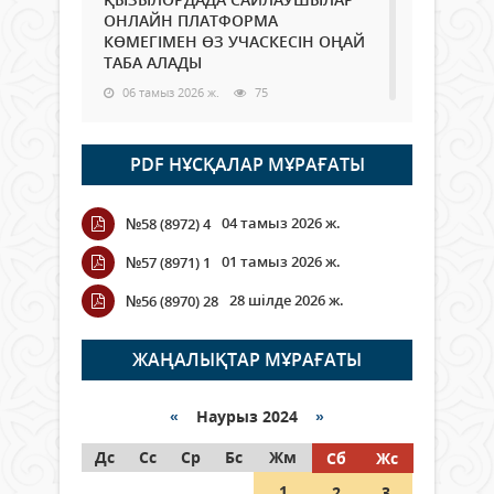
ОНЛАЙН ПЛАТФОРМА
КӨМЕГІМЕН ӨЗ УЧАСКЕСІН ОҢАЙ
ТАБА АЛАДЫ
06 тамыз 2026 ж.
75
Open Air: Қызылорда облысы
PDF НҰСҚАЛАР МҰРАҒАТЫ
полиция департаменті 20
мыңнан астам көрерменнің
қауіпсіздігін қамтамасыз етті
04 тамыз 2026 ж.
№58 (8972) 4
06 тамыз 2026 ж.
83
01 тамыз 2026 ж.
№57 (8971) 1
Wi-Fi ҚАБЫРҒА АРҚЫЛЫ ҚАЛАЙ
28 шілде 2026 ж.
№56 (8970) 28
ӨТЕДІ?
06 тамыз 2026 ж.
253
ЖАҢАЛЫҚТАР МҰРАҒАТЫ
Как могут проголосовать
граждане Казахстана,
«
Наурыз 2024
»
находящиеся за рубежом?
Дс
Сс
Ср
Бс
Жм
Сб
Жс
05 тамыз 2026 ж.
132
1
2
3