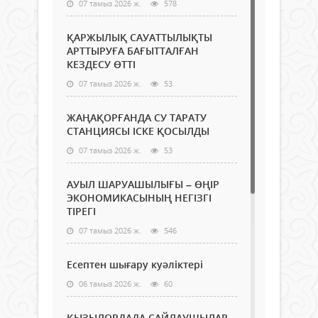
07 тамыз 2026 ж.
578
ҚАРЖЫЛЫҚ САУАТТЫЛЫҚТЫ
АРТТЫРУҒА БАҒЫТТАЛҒАН
КЕЗДЕСУ ӨТТІ
07 тамыз 2026 ж.
53
ЖАҢАҚОРҒАНДА СУ ТАРАТУ
СТАНЦИЯСЫ ІСКЕ ҚОСЫЛДЫ
07 тамыз 2026 ж.
53
АУЫЛ ШАРУАШЫЛЫҒЫ – ӨҢІР
ЭКОНОМИКАСЫНЫҢ НЕГІЗГІ
ТІРЕГІ
07 тамыз 2026 ж.
546
Есептен шығару куәліктері
06 тамыз 2026 ж.
60
ҚЫЗЫЛОРДАДА САЙЛАУШЫЛАР