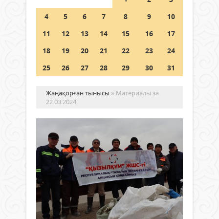
Шетелде жүрген Қазақстан
4
5
6
7
8
9
10
азаматтары қалай дауыс бере
алады?
11
12
13
14
15
16
17
05 тамыз 2026 ж.
143
18
19
20
21
22
23
24
25
26
27
28
29
30
31
Жаңақорған тынысы
» Материалы за
22.03.2024
Та
тө
тұ
Ерте
көкт
Жаңалықтар
таза
22 наурыз
ту
2024 ж.
етке
565
0
тұрғ
Толығырақ
бірг