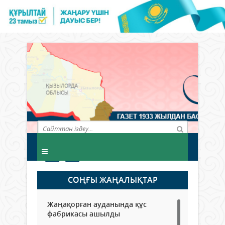
СОҢҒЫ ЖАҢАЛЫҚТАР
Жаңақорған ауданында құс
фабрикасы ашылды