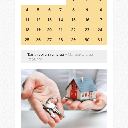
Шетелде жүрген Қазақстан
4
5
6
7
8
9
10
азаматтары қалай дауыс бере
алады?
11
12
13
14
15
16
17
05 тамыз 2026 ж.
171
18
19
20
21
22
23
24
25
26
27
28
29
30
31
Жаңақорған тынысы
» Материалы за
17.03.2024
Пр
елі
жа
тұ
үй
Жаңалықтар
ба
17 наурыз
іск
2024 ж.
қо
439
0
та
Толығырақ