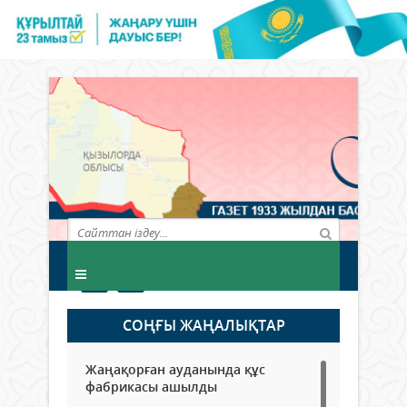
СОҢҒЫ ЖАҢАЛЫҚТАР
Жаңақорған ауданында құс
фабрикасы ашылды