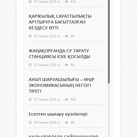
07 тамыз 2026 ж.
622
ҚАРЖЫЛЫҚ САУАТТЫЛЫҚТЫ
АРТТЫРУҒА БАҒЫТТАЛҒАН
КЕЗДЕСУ ӨТТІ
07 тамыз 2026 ж.
86
ЖАҢАҚОРҒАНДА СУ ТАРАТУ
СТАНЦИЯСЫ ІСКЕ ҚОСЫЛДЫ
07 тамыз 2026 ж.
90
АУЫЛ ШАРУАШЫЛЫҒЫ – ӨҢІР
ЭКОНОМИКАСЫНЫҢ НЕГІЗГІ
ТІРЕГІ
07 тамыз 2026 ж.
582
Есептен шығару куәліктері
06 тамыз 2026 ж.
88
ҚЫЗЫЛОРДАДА САЙЛАУШЫЛАР