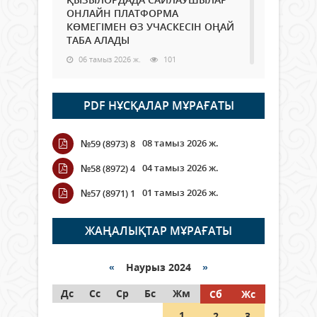
ОНЛАЙН ПЛАТФОРМА
КӨМЕГІМЕН ӨЗ УЧАСКЕСІН ОҢАЙ
ТАБА АЛАДЫ
06 тамыз 2026 ж.
101
Open Air: Қызылорда облысы
PDF НҰСҚАЛАР МҰРАҒАТЫ
полиция департаменті 20
мыңнан астам көрерменнің
қауіпсіздігін қамтамасыз етті
08 тамыз 2026 ж.
№59 (8973) 8
06 тамыз 2026 ж.
123
04 тамыз 2026 ж.
№58 (8972) 4
Wi-Fi ҚАБЫРҒА АРҚЫЛЫ ҚАЛАЙ
01 тамыз 2026 ж.
№57 (8971) 1
ӨТЕДІ?
06 тамыз 2026 ж.
278
ЖАҢАЛЫҚТАР МҰРАҒАТЫ
Как могут проголосовать
граждане Казахстана,
«
Наурыз 2024
»
находящиеся за рубежом?
Дс
Сс
Ср
Бс
Жм
Сб
Жс
05 тамыз 2026 ж.
160
1
2
3