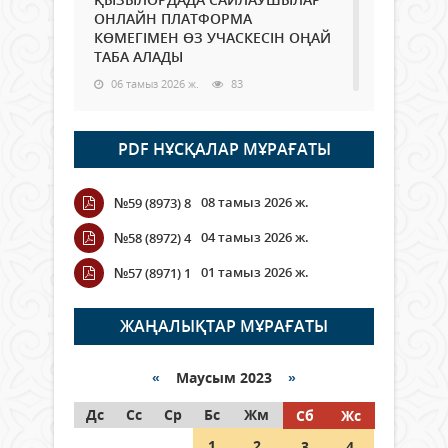
ОНЛАЙН ПЛАТФОРМА
КӨМЕГІМЕН ӨЗ УЧАСКЕСІН ОҢАЙ
ТАБА АЛАДЫ
06 тамыз 2026 ж.
83
Open Air: Қызылорда облысы
PDF НҰСҚАЛАР МҰРАҒАТЫ
полиция департаменті 20
мыңнан астам көрерменнің
қауіпсіздігін қамтамасыз етті
08 тамыз 2026 ж.
№59 (8973) 8
06 тамыз 2026 ж.
91
04 тамыз 2026 ж.
№58 (8972) 4
Wi-Fi ҚАБЫРҒА АРҚЫЛЫ ҚАЛАЙ
01 тамыз 2026 ж.
№57 (8971) 1
ӨТЕДІ?
06 тамыз 2026 ж.
259
ЖАҢАЛЫҚТАР МҰРАҒАТЫ
Как могут проголосовать
граждане Казахстана,
«
Маусым 2023
»
находящиеся за рубежом?
Дс
Сс
Ср
Бс
Жм
Сб
Жс
05 тамыз 2026 ж.
141
1
2
3
4