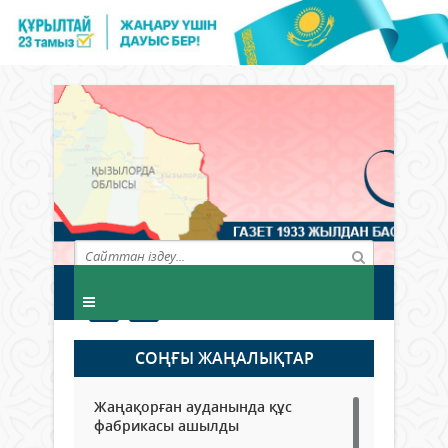
СОҢҒЫ ЖАҢАЛЫҚТАР
Жаңақорған ауданында құс
фабрикасы ашылды