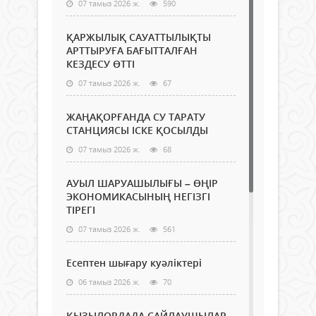
07 тамыз 2026 ж.
590
ҚАРЖЫЛЫҚ САУАТТЫЛЫҚТЫ
АРТТЫРУҒА БАҒЫТТАЛҒАН
КЕЗДЕСУ ӨТТІ
07 тамыз 2026 ж.
67
ЖАҢАҚОРҒАНДА СУ ТАРАТУ
СТАНЦИЯСЫ ІСКЕ ҚОСЫЛДЫ
07 тамыз 2026 ж.
68
АУЫЛ ШАРУАШЫЛЫҒЫ – ӨҢІР
ЭКОНОМИКАСЫНЫҢ НЕГІЗГІ
ТІРЕГІ
07 тамыз 2026 ж.
561
Есептен шығару куәліктері
06 тамыз 2026 ж.
70
ҚЫЗЫЛОРДАДА САЙЛАУШЫЛАР