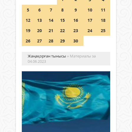
Шетелде жүрген Қазақстан
5
6
7
8
9
10
11
азаматтары қалай дауыс бере
алады?
12
13
14
15
16
17
18
05 тамыз 2026 ж.
151
19
20
21
22
23
24
25
26
27
28
29
30
Жаңақорған тынысы
» Материалы за
04.06.2023
МЕ
РӘ
КҮ
АТ
Жаңалықтар
ӨТ
04
маусым
"4
2023 ж.
мау
620
0
-
Қаза
Толығырақ