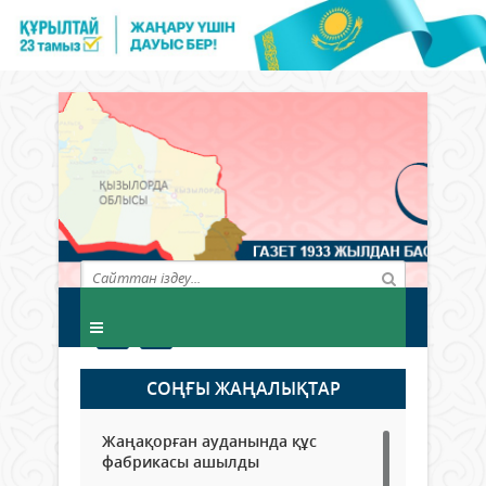
СОҢҒЫ ЖАҢАЛЫҚТАР
Жаңақорған ауданында құс
фабрикасы ашылды