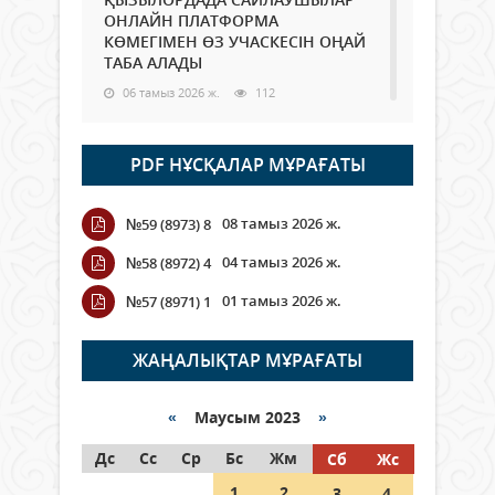
ОНЛАЙН ПЛАТФОРМА
КӨМЕГІМЕН ӨЗ УЧАСКЕСІН ОҢАЙ
ТАБА АЛАДЫ
06 тамыз 2026 ж.
112
Open Air: Қызылорда облысы
PDF НҰСҚАЛАР МҰРАҒАТЫ
полиция департаменті 20
мыңнан астам көрерменнің
қауіпсіздігін қамтамасыз етті
08 тамыз 2026 ж.
№59 (8973) 8
06 тамыз 2026 ж.
142
04 тамыз 2026 ж.
№58 (8972) 4
Wi-Fi ҚАБЫРҒА АРҚЫЛЫ ҚАЛАЙ
01 тамыз 2026 ж.
№57 (8971) 1
ӨТЕДІ?
06 тамыз 2026 ж.
288
ЖАҢАЛЫҚТАР МҰРАҒАТЫ
Как могут проголосовать
граждане Казахстана,
«
Маусым 2023
»
находящиеся за рубежом?
Дс
Сс
Ср
Бс
Жм
Сб
Жс
05 тамыз 2026 ж.
168
1
2
3
4