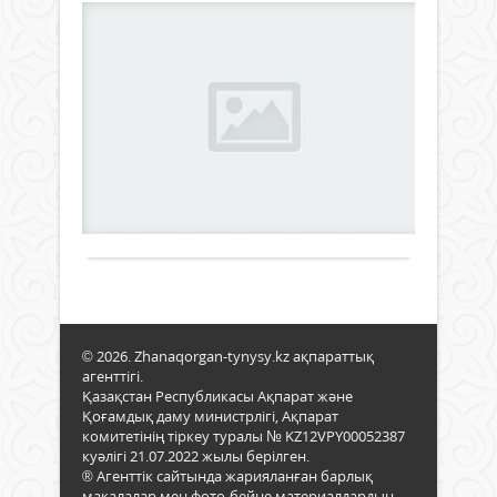
Жа
ау
бо
са
Жаңалықтар
уч
30
маусым
Жаңа
2023 ж.
ауда
437
0
әкім
2023
Толығырақ
жыл
_____
№
1
шеші
қос
© 2026. Zhanaqorgan-tynysy.kz ақпараттық
Жаңа
агенттігі.
ауда
Қазақстан Республикасы Ақпарат және
бой
Қоғамдық даму министрлігі, Ақпарат
сайл
комитетінің тіркеу туралы № KZ12VPY00052387
учас
куәлігі 21.07.2022 жылы берілген.
№Са
® Агенттік сайтында жарияланған барлық
учас
мақалалар мен фото-бейне материалдардың