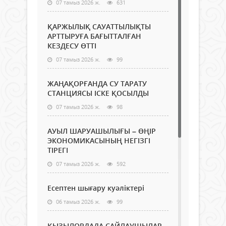
07 тамыз 2026 ж.
631
ҚАРЖЫЛЫҚ САУАТТЫЛЫҚТЫ
АРТТЫРУҒА БАҒЫТТАЛҒАН
КЕЗДЕСУ ӨТТІ
07 тамыз 2026 ж.
99
ЖАҢАҚОРҒАНДА СУ ТАРАТУ
СТАНЦИЯСЫ ІСКЕ ҚОСЫЛДЫ
07 тамыз 2026 ж.
98
АУЫЛ ШАРУАШЫЛЫҒЫ – ӨҢІР
ЭКОНОМИКАСЫНЫҢ НЕГІЗГІ
ТІРЕГІ
07 тамыз 2026 ж.
592
Есептен шығару куәліктері
06 тамыз 2026 ж.
99
ҚЫЗЫЛОРДАДА САЙЛАУШЫЛАР