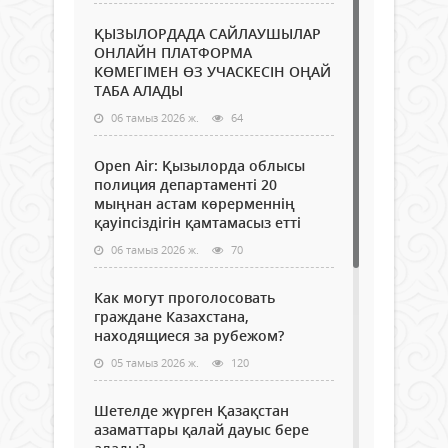
ҚЫЗЫЛОРДАДА САЙЛАУШЫЛАР
ОНЛАЙН ПЛАТФОРМА
КӨМЕГІМЕН ӨЗ УЧАСКЕСІН ОҢАЙ
ТАБА АЛАДЫ
06 тамыз 2026 ж.
64
Open Air: Қызылорда облысы
полиция департаменті 20
мыңнан астам көрерменнің
қауіпсіздігін қамтамасыз етті
06 тамыз 2026 ж.
70
Как могут проголосовать
граждане Казахстана,
находящиеся за рубежом?
05 тамыз 2026 ж.
120
Шетелде жүрген Қазақстан
азаматтары қалай дауыс бере