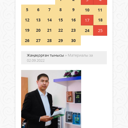
5
6
7
8
9
10
11
Германия аптап ыстыққа
байланысты суды үнемдей
12
13
14
15
16
18
17
бастады
19
20
21
22
23
24
25
04 тамыз 2026 ж.
98
26
27
28
29
30
Жаңақорған тынысы
» Материалы за
02.09.2022
Жа
өм
сүр
Қоғам
шы
02
ша
қыркүйек
ай
2022 ж.
бе
713
0
Адам
Толығырақ
орта