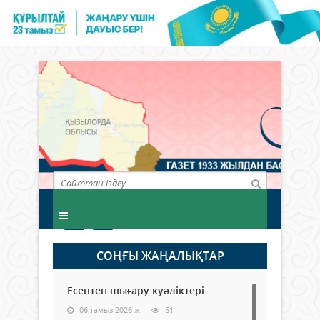
СОҢҒЫ ЖАҢАЛЫҚТАР
Есептен шығару куәліктері
06 тамыз 2026 ж.
51