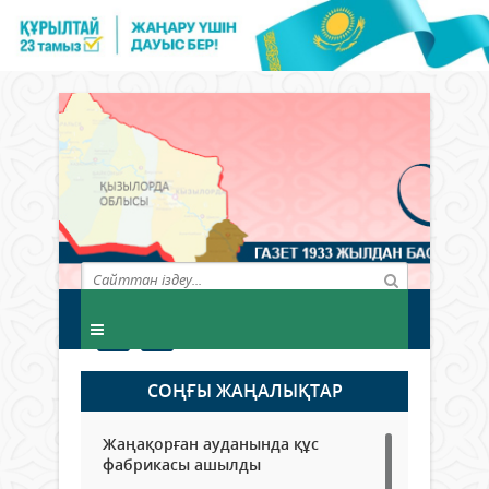
СОҢҒЫ ЖАҢАЛЫҚТАР
Жаңақорған ауданында құс
фабрикасы ашылды