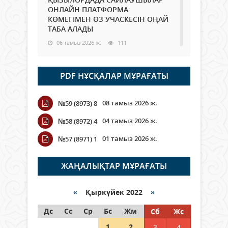
ОНЛАЙН ПЛАТФОРМА
КӨМЕГІМЕН ӨЗ УЧАСКЕСІН ОҢАЙ
ТАБА АЛАДЫ
06 тамыз 2026 ж.
111
Open Air: Қызылорда облысы
PDF НҰСҚАЛАР МҰРАҒАТЫ
полиция департаменті 20
мыңнан астам көрерменнің
қауіпсіздігін қамтамасыз етті
08 тамыз 2026 ж.
№59 (8973) 8
06 тамыз 2026 ж.
141
04 тамыз 2026 ж.
№58 (8972) 4
Wi-Fi ҚАБЫРҒА АРҚЫЛЫ ҚАЛАЙ
01 тамыз 2026 ж.
№57 (8971) 1
ӨТЕДІ?
06 тамыз 2026 ж.
287
ЖАҢАЛЫҚТАР МҰРАҒАТЫ
Как могут проголосовать
граждане Казахстана,
«
Қыркүйек 2022
»
находящиеся за рубежом?
Дс
Сс
Ср
Бс
Жм
Сб
Жс
05 тамыз 2026 ж.
167
1
2
3
4