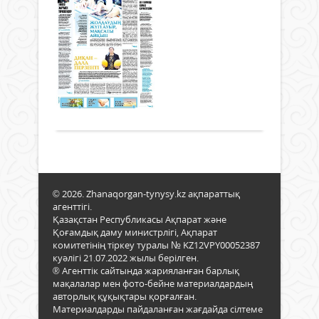
ауда
нұсқалар
13
10
ғұм
сала
мұрағаты
қы
сұ
тәуб
меке
13
20
танб
мен..
қыркүйек
5
тірмі
жы
2022 ж.
қырк
таал
475
МӘМ
...
тая
0
-
етіп
ға
Толығырақ
өтке
бір
қар
жыл
ғана
бұр
еңбе
жар
ада
төле
–
жаң
Тұма
© 2026. Zhanaqorgan-tynysy.kz ақпараттық
тетіг
Төр
агенттігі.
баст
осын
Қазақстан Республикасы Ақпарат және
Оны
Қоғамдық даму министрлігі, Ақпарат
«сақ
комитетінің тіркеу туралы № KZ12VPY00052387
мәрт
куәлігі 21.07.2022 жылы берілген.
бар,
® Агенттік сайтында жарияланған барлық
сонд
мақалалар мен фото-бейне материалдардың
–
авторлық құқықтары қорғалған.
ақ
Материалдарды пайдаланған жағдайда сілтеме
жүйе