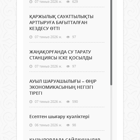
07 тамыз 2026 ж.
629
ҚАРЖЫЛЫҚ САУАТТЫЛЫҚТЫ
АРТТЫРУҒА БАҒЫТТАЛҒАН
КЕЗДЕСУ ӨТТІ
07 тамыз 2026 ж.
97
ЖАҢАҚОРҒАНДА СУ ТАРАТУ
СТАНЦИЯСЫ ІСКЕ ҚОСЫЛДЫ
07 тамыз 2026 ж.
97
АУЫЛ ШАРУАШЫЛЫҒЫ – ӨҢІР
ЭКОНОМИКАСЫНЫҢ НЕГІЗГІ
ТІРЕГІ
07 тамыз 2026 ж.
590
Есептен шығару куәліктері
06 тамыз 2026 ж.
98
ҚЫЗЫЛОРДАДА САЙЛАУШЫЛАР