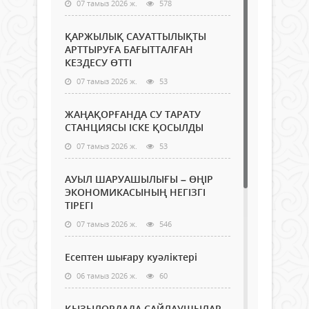
07 тамыз 2026 ж.
578
ҚАРЖЫЛЫҚ САУАТТЫЛЫҚТЫ
АРТТЫРУҒА БАҒЫТТАЛҒАН
КЕЗДЕСУ ӨТТІ
07 тамыз 2026 ж.
53
ЖАҢАҚОРҒАНДА СУ ТАРАТУ
СТАНЦИЯСЫ ІСКЕ ҚОСЫЛДЫ
07 тамыз 2026 ж.
53
АУЫЛ ШАРУАШЫЛЫҒЫ – ӨҢІР
ЭКОНОМИКАСЫНЫҢ НЕГІЗГІ
ТІРЕГІ
07 тамыз 2026 ж.
546
Есептен шығару куәліктері
06 тамыз 2026 ж.
60
ҚЫЗЫЛОРДАДА САЙЛАУШЫЛАР