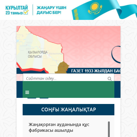
СОҢҒЫ ЖАҢАЛЫҚТАР
Жаңақорған ауданында құс
фабрикасы ашылды