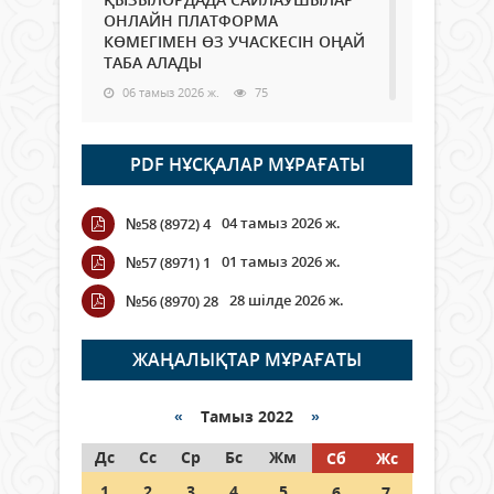
ОНЛАЙН ПЛАТФОРМА
КӨМЕГІМЕН ӨЗ УЧАСКЕСІН ОҢАЙ
ТАБА АЛАДЫ
06 тамыз 2026 ж.
75
Open Air: Қызылорда облысы
PDF НҰСҚАЛАР МҰРАҒАТЫ
полиция департаменті 20
мыңнан астам көрерменнің
қауіпсіздігін қамтамасыз етті
04 тамыз 2026 ж.
№58 (8972) 4
06 тамыз 2026 ж.
83
01 тамыз 2026 ж.
№57 (8971) 1
Wi-Fi ҚАБЫРҒА АРҚЫЛЫ ҚАЛАЙ
28 шілде 2026 ж.
№56 (8970) 28
ӨТЕДІ?
06 тамыз 2026 ж.
253
ЖАҢАЛЫҚТАР МҰРАҒАТЫ
Как могут проголосовать
граждане Казахстана,
«
Тамыз 2022
»
находящиеся за рубежом?
Дс
Сс
Ср
Бс
Жм
Сб
Жс
05 тамыз 2026 ж.
132
1
2
3
4
5
6
7