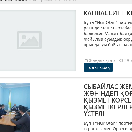
КАНВАССИНГ К
Бүгін "Nur Otan" парт
ретінде Мен Мырзабае
Балқожев Мажит Байқо
Жайылма ауылдық окру
орындалуы бойынша ақп
Жаңалықтар
29 
Толығырақ
СЫБАЙЛАС ЖЕ
ЖӨНІНДЕГІ ҚО
ҚЫЗМЕТ КӨРСЕ
ҚЫЗМЕТКЕРЛЕР
ҮСТЕЛІ
Бүгін "Nur Otan" парт
төрағасы мен Оразгел