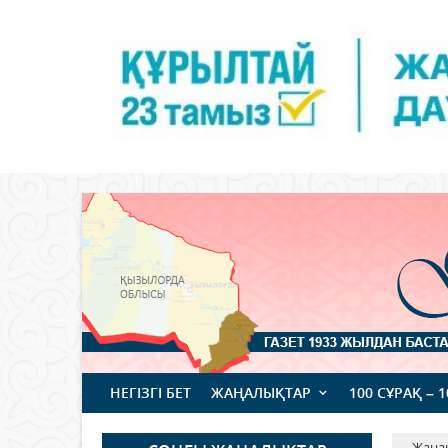
НЕГІЗГІ БЕТ
ЖАҢАЛЫҚТАР
100 СҰРАҚ – 
Жаңа