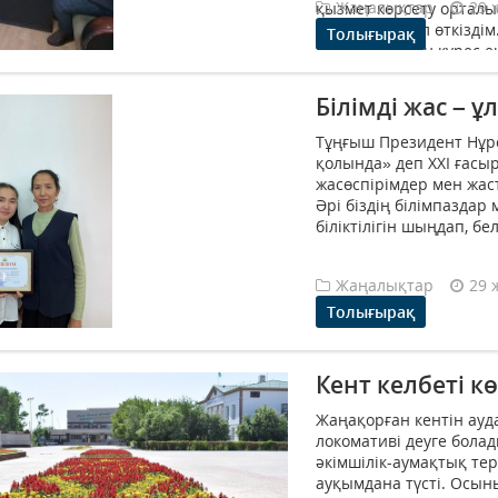
Жаңалықтар
29 
қызмет көрсету ортал
дөңгелек үстел өткізді
Толығырақ
жемқорлықпен күрес ең 
Білімді жас – 
Тұңғыш Президент Нұрс
қолында» деп XXI ғасыр
жасөспірімдер мен жас
Әрі біздің білімпаздар
біліктілігін шыңдап, бел
Жаңалықтар
29 
Толығырақ
Кент келбеті кө
Жаңақорған кентін ау
локомативі деуге бола
әкімшілік-аумақтық те
ауқымдана түсті. Осын