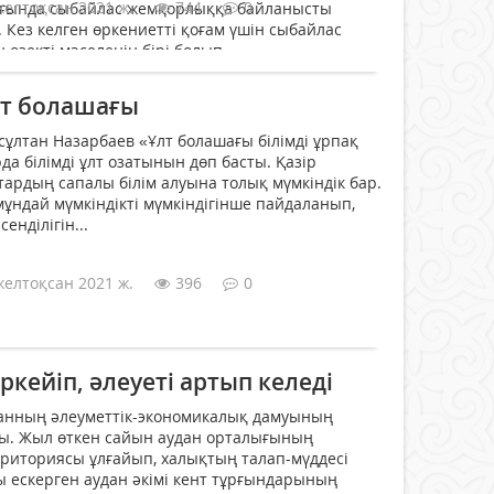
желтоқсан 2021 ж.
744
0
ығында сыбайлас жемқорлыққа байланысты
м. Кез келген өркениетті қоғам үшін сыбайлас
өзекті мәселенің бірі болып...
ұлт болашағы
ұлтан Назарбаев «Ұлт болашағы білімді ұрпақ
да білімді ұлт озатынын дөп басты. Қазір
тардың сапалы білім алуына толық мүмкіндік бар.
 мұндай мүмкіндікті мүмкіндігінше пайдаланып,
сенділігін...
желтоқсан 2021 ж.
396
0
ркейіп, әлеуеті артып келеді
данның әлеуметтік-экономикалық дамуының
ды. Жыл өткен сайын аудан орталығының
рриториясы ұлғайып, халықтың талап-мүддесі
ы ескерген аудан әкімі кент тұрғындарының