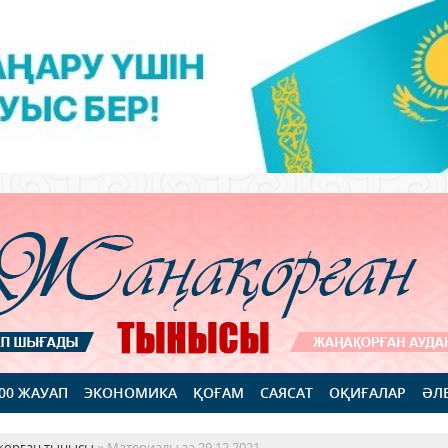
100 ЖАУАП
ЭКОНОМИКА
ҚОҒАМ
САЯСАТ
ОҚИҒАЛАР
ӘЛ
қорған тынысы
» Материалы за 29.12.2021