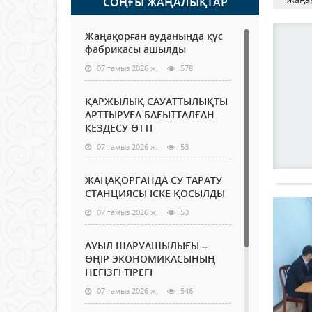
СОҢҒЫ ЖАҢАЛЫҚТАР
Жаңақорған ауданында құс
фабрикасы ашылды
07 тамыз 2026 ж.
578
ҚАРЖЫЛЫҚ САУАТТЫЛЫҚТЫ
АРТТЫРУҒА БАҒЫТТАЛҒАН
КЕЗДЕСУ ӨТТІ
07 тамыз 2026 ж.
53
ЖАҢАҚОРҒАНДА СУ ТАРАТУ
СТАНЦИЯСЫ ІСКЕ ҚОСЫЛДЫ
07 тамыз 2026 ж.
53
АУЫЛ ШАРУАШЫЛЫҒЫ –
ӨҢІР ЭКОНОМИКАСЫНЫҢ
НЕГІЗГІ ТІРЕГІ
07 тамыз 2026 ж.
546