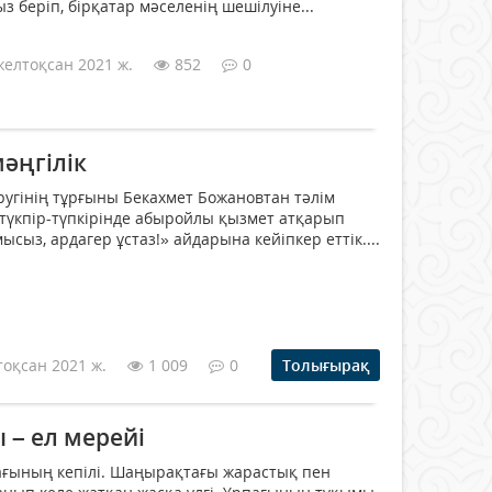
ыз беріп, бірқатар мәселенің шешілуіне...
желтоқсан 2021 ж.
852
0
мәңгілік
ругінің тұрғыны Бекахмет Божановтан тәлім
ң түкпір-түпкірінде абыройлы қызмет атқарып
ысыз, ардагер ұстаз!» айдарына кейіпкер еттік....
тоқсан 2021 ж.
1 009
0
Толығырақ
 – ел мерейі
ағының кепілі. Шаңырақтағы жарастық пен