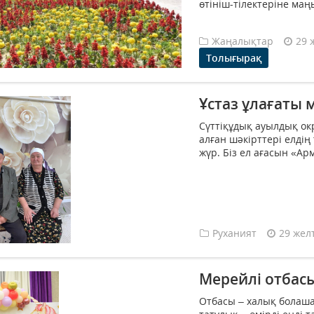
өтініш-тілектеріне маң
Жаңалықтар
29 
Толығырақ
Ұстаз ұлағаты 
Сүттіқұдық ауылдық ок
алған шәкірттері елді
жүр. Біз ел ағасын «Арм
Руханият
29 жел
Мерейлі отбасы
Отбасы – халық болаш