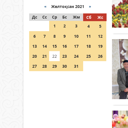
«
Желтоқсан 2021
»
Как могут проголосовать
Дс
граждане Казахстана,
Сс
Ср
Бс
Жм
Сб
Жс
находящиеся за рубежом?
1
2
3
4
5
05 тамыз 2026 ж.
132
6
7
8
9
10
11
12
Шетелде жүрген Қазақстан
13
14
15
16
17
18
19
азаматтары қалай дауыс
бере алады?
20
21
22
23
24
25
26
05 тамыз 2026 ж.
143
27
28
29
30
31