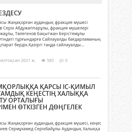
ЕЗДЕСУ
иясы Жаңақорған аудандық фракция мүшесі
в Серік Абдужаппарұлы, фракция мүшелері
жаұлы, Төлегенов Бақытжан Берістемұлы
гіндегі тұрғындарға Сайлауалды бағдарламаның
арат бердік.Қазіргі таңда сайлауалды...
желтоқсан 2021 ж.
585
0
МҚОРЛЫҚҚА ҚАРСЫ ІС-ҚИМЫЛ
ҒАМДЫҚ КЕҢЕСТІҢ ХАЛЫҚҚА
ТУ ОРТАЛЫҒЫ
ІМЕН ӨТКІЗГЕН ДӨҢГЕЛЕК
иясы Жаңақорған аудандық фракция мүшесі, кеңес
диев Сермұхамед Серікбайұлы Аудандық Халыққа