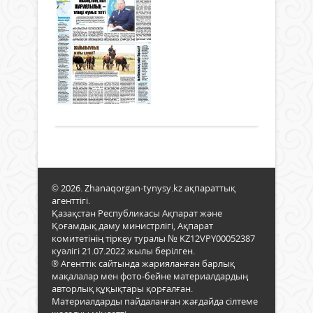
нұсқалар
25
жән
құжа
мұрағаты
«Ком
же
сақт
ғыл
27
сен
Ал
каф
желтоқсан
20
жыл
түле
2021 ж.
сай
жы
жұм
583
15
беру
0
...
мың
кезде
Толығырақ
жуы
Каф
құжа
оқы
архи
«Ди
енед
ауыл
Бұл
«Түй
тура
әзір
Өңір
© 2026. Zhanaqorgan-tynysy.kz ақпараттық
тәсіл
комм
агенттігі.
«Бос
қызм
Қазақстан Республикасы Ақпарат және
жұм
өткен
Қоғамдық даму министрлігі, Ақпарат
оры
комитетінің тіркеу туралы № KZ12VPY00052387
анық
куәлігі 21.07.2022 жылы берілген.
арна
® Агенттік сайтында жарияланған барлық
элек
мақалалар мен фото-бейне материалдардың
порт
авторлық құқықтары қорғалған.
тақы
Материалдарды пайдаланған жағдайда сілтеме