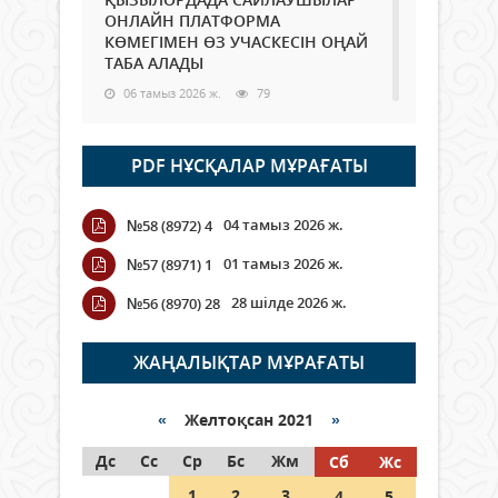
ОНЛАЙН ПЛАТФОРМА
КӨМЕГІМЕН ӨЗ УЧАСКЕСІН ОҢАЙ
ТАБА АЛАДЫ
06 тамыз 2026 ж.
79
Open Air: Қызылорда облысы
PDF НҰСҚАЛАР МҰРАҒАТЫ
полиция департаменті 20
мыңнан астам көрерменнің
қауіпсіздігін қамтамасыз етті
04 тамыз 2026 ж.
№58 (8972) 4
06 тамыз 2026 ж.
85
01 тамыз 2026 ж.
№57 (8971) 1
Wi-Fi ҚАБЫРҒА АРҚЫЛЫ ҚАЛАЙ
28 шілде 2026 ж.
№56 (8970) 28
ӨТЕДІ?
06 тамыз 2026 ж.
256
ЖАҢАЛЫҚТАР МҰРАҒАТЫ
Как могут проголосовать
граждане Казахстана,
«
Желтоқсан 2021
»
находящиеся за рубежом?
Дс
Сс
Ср
Бс
Жм
Сб
Жс
05 тамыз 2026 ж.
135
1
2
3
4
5