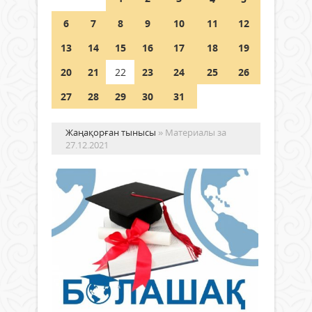
Шетелде жүрген Қазақстан
6
7
8
9
10
11
12
азаматтары қалай дауыс бере
алады?
13
14
15
16
17
18
19
05 тамыз 2026 ж.
147
20
21
22
23
24
25
26
27
28
29
30
31
Жаңақорған тынысы
» Материалы за
27.12.2021
Қы
7
ға
«Б
Жаңалықтар
ст
27
ие
желтоқсан
2021 ж.
Қор
693
0
ата
Толығырақ
атын