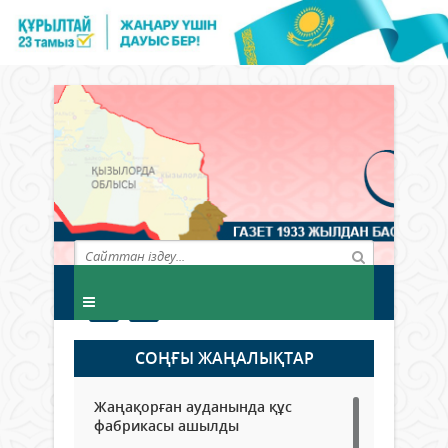
СОҢҒЫ ЖАҢАЛЫҚТАР
Жаңақорған ауданында құс
фабрикасы ашылды