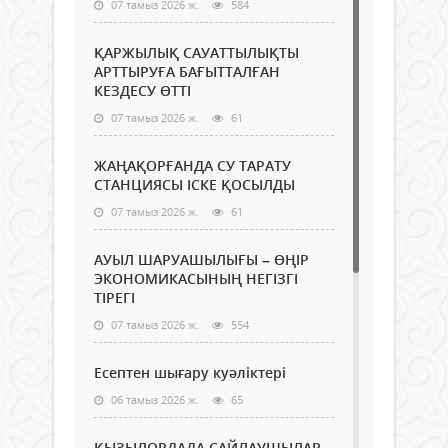
07 тамыз 2026 ж.
584
ҚАРЖЫЛЫҚ САУАТТЫЛЫҚТЫ
АРТТЫРУҒА БАҒЫТТАЛҒАН
КЕЗДЕСУ ӨТТІ
07 тамыз 2026 ж.
61
ЖАҢАҚОРҒАНДА СУ ТАРАТУ
СТАНЦИЯСЫ ІСКЕ ҚОСЫЛДЫ
07 тамыз 2026 ж.
61
АУЫЛ ШАРУАШЫЛЫҒЫ – ӨҢІР
ЭКОНОМИКАСЫНЫҢ НЕГІЗГІ
ТІРЕГІ
07 тамыз 2026 ж.
554
Есептен шығару куәліктері
06 тамыз 2026 ж.
65
ҚЫЗЫЛОРДАДА САЙЛАУШЫЛАР