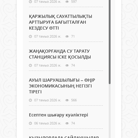
07 тамыз 2026 ж.
597
ҚАРЖЫЛЫҚ САУАТТЫЛЫҚТЫ
АРТТЫРУҒА БАҒЫТТАЛҒАН
КЕЗДЕСУ ӨТТІ
07 тамыз 2026 ж.
71
ЖАҢАҚОРҒАНДА СУ ТАРАТУ
СТАНЦИЯСЫ ІСКЕ ҚОСЫЛДЫ
07 тамыз 2026 ж.
74
АУЫЛ ШАРУАШЫЛЫҒЫ – ӨҢІР
ЭКОНОМИКАСЫНЫҢ НЕГІЗГІ
ТІРЕГІ
07 тамыз 2026 ж.
566
Есептен шығару куәліктері
06 тамыз 2026 ж.
74
ҚЫЗЫЛОРДАДА САЙЛАУШЫЛАР