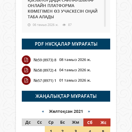
ОНЛАЙН ПЛАТФОРМА
КӨМЕГІМЕН ӨЗ УЧАСКЕСІН ОҢАЙ
ТАБА АЛАДЫ
06 тамыз 2026 ж.
87
Open Air: Қызылорда облысы
PDF НҰСҚАЛАР МҰРАҒАТЫ
полиция департаменті 20
мыңнан астам көрерменнің
қауіпсіздігін қамтамасыз етті
08 тамыз 2026 ж.
№59 (8973) 8
06 тамыз 2026 ж.
97
04 тамыз 2026 ж.
№58 (8972) 4
Wi-Fi ҚАБЫРҒА АРҚЫЛЫ ҚАЛАЙ
01 тамыз 2026 ж.
№57 (8971) 1
ӨТЕДІ?
06 тамыз 2026 ж.
265
ЖАҢАЛЫҚТАР МҰРАҒАТЫ
Как могут проголосовать
граждане Казахстана,
«
Желтоқсан 2021
»
находящиеся за рубежом?
Дс
Сс
Ср
Бс
Жм
Сб
Жс
05 тамыз 2026 ж.
146
1
2
3
4
5