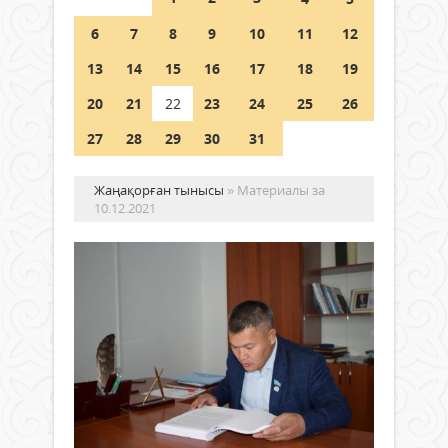
Шетелде жүрген Қазақстан
6
7
8
9
10
11
12
азаматтары қалай дауыс бере
алады?
13
14
15
16
17
18
19
05 тамыз 2026 ж.
157
20
21
22
23
24
25
26
27
28
29
30
31
Жаңақорған тынысы
» Материалы за
10.12.2021
Ел
ме
мұ
Қоғам
жо
10
ай
желтоқсан
2021 ж.
ХХІ
344
ғасы
0
бәсе
қабі
Толығырақ