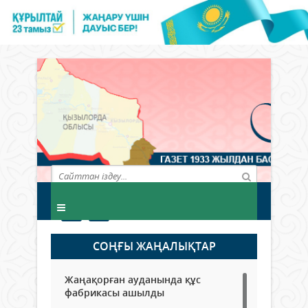
СОҢҒЫ ЖАҢАЛЫҚТАР
Жаңақорған ауданында құс
фабрикасы ашылды