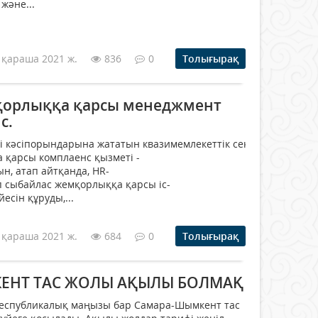
 және...
 қараша 2021 ж.
836
0
Толығырақ
қорлыққа қарсы менеджмент
с.
ірі кәсіпорындарына жататын квазимемлекеттік секторларында
 қарсы комплаенс қызметі -
н, атап айтқанда, HR-
п сыбайлас жемқорлыққа қарсы іс-
сін құруды,...
 қараша 2021 ж.
684
0
Толығырақ
ЕНТ ТАС ЖОЛЫ АҚЫЛЫ БОЛМАҚ
республикалық маңызы бар Самара-Шымкент тас