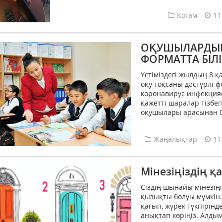
Қоғам
11
ОҚУШЫЛАРДЫҢ
ФОРМАТТА БІЛ
Үстіміздегі жылдың 8 
оқу тоқсаны дәстүрлі 
коронавирус инфекция
қажетті шаралар тізбе
оқушылары арасынан 0
Жаңалықтар
11
Мінезіңіздің қ
Сіздің шынайы мінезіңіз
қызықты болуы мүмкін. Е
қағып, жүрек түкпірін
анықтап көріңіз. Алдым