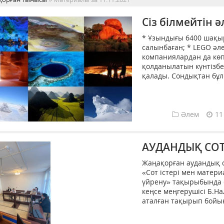
Сіз білмейтін
* Ұзындығы 6400 шақыр
салынбаған; * LEGO әле
компаниялардан да кө
қолданылатын күнтізбе
қалады. Сондықтан бұл 
Әлем
11
АУДАНДЫҚ СОТ
️Жаңақорған аудандық
«Сот істері мен матер
үйрену» тақырыбында с
кеңсе меңгерушісі Б.Н
аталған тақырып бойы