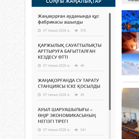
СОҢҒЫ ЖАҢАЛЫҚТАР
Жаңақорған ауданында құс
фабрикасы ашылды
07 тамыз 2026 ж.
570
ҚАРЖЫЛЫҚ САУАТТЫЛЫҚТЫ
АРТТЫРУҒА БАҒЫТТАЛҒАН
КЕЗДЕСУ ӨТТІ
07 тамыз 2026 ж.
46
ЖАҢАҚОРҒАНДА СУ ТАРАТУ
СТАНЦИЯСЫ ІСКЕ ҚОСЫЛДЫ
07 тамыз 2026 ж.
45
АУЫЛ ШАРУАШЫЛЫҒЫ –
ӨҢІР ЭКОНОМИКАСЫНЫҢ
НЕГІЗГІ ТІРЕГІ
07 тамыз 2026 ж.
541