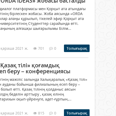
ORDA IDEAS» жобасы басталды
 диалог платформасы мен Қорқыт ата атындағы
інің бірлескен жобасы. Жоба аясында «ORDA
ылар алаңы құрылып, тікелей эфир Қорқыт ата
иверситетінің Студенттер сарайында өтті.
лаңының алғашқы шығарылымы Білім...
 қараша 2021 ж.
701
0
Толығырақ
Қазақ тілі» қоғамдық
есеп беру – конференциясы
ігінің мәжіліс залында Халықаралық «Қазақ тілі»
 ауданы бойынша филиалының есеп беру –
болып өтті. Қазақ тілінің қолданыс аясын
ілдің беделін арттыру , қазақ елінің
 тарихын оқып-үйренуге, әдет-ғұрпын,...
 қараша 2021 ж.
815
0
Толығырақ