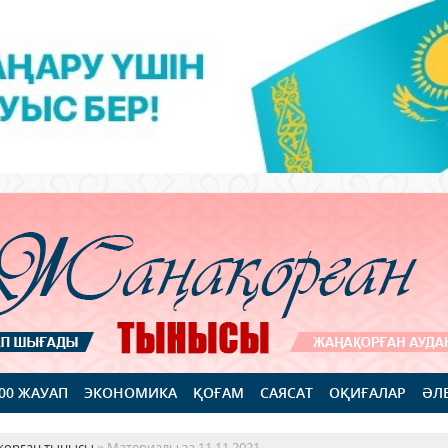
100 ЖАУАП
ЭКОНОМИКА
ҚОҒАМ
САЯСАТ
ОҚИҒАЛАР
ӘЛ
қорған тынысы
» Материалы за 11.11.2021