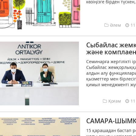
көзіңізге бірден түскен,
Әлем
11
Сыбайлас жем
және комплаен
Семинарға жергілікті 
Сыбайлас жемқорлыққа
алдын алу функциялары
қызметтер мен бірлесі
қимыл менеджменті жүйе
Қоғам
11
САМАРА-ШЫМК
15 қарашадан бастап 