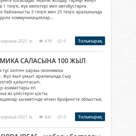
жүйеге қосылады. Ақылы жолдар тарифі жеңіл
 1 теңге, жүк көліктері мен автобустарға
е байланысты 5 теңге мен 25 теңге аралығында
ірлік коммуникациялар...
 қараша 2021 ж.
676
0
Толығырақ
МИКА САЛАСЫНА 100 ЖЫЛ
па-тұс келген қаржы-экономика
е. Жүз жыл уақыт аралағында Сыр
ектебі қалыптасып,
ар азаматтары ел
а өз үлестерін қосты.
кациялар қызметінде өткен брифингте облыстық
 қараша 2021 ж.
641
0
Толығырақ