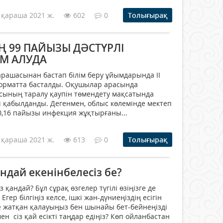
 қараша 2021 ж.
602
0
Толығырақ
 99 ПАЙЫЗЫ ДӘСТҮРЛІ
ІМ АЛУДА
қарашасынан бастап білім беру ұйымдарында ІІ
форматта басталды. Оқушылар арасында
сының таралу қаупін төмендету мақсатында
гі қабылданды. Дегенмен, облыс көлемінде мектеп
,16 пайызы инфекция жұқтырғаны...
 қараша 2021 ж.
613
0
Толығырақ
андай екенінбелесіз бе?
 қандай? Бұл сұрақ өзгелер түгілі өзіңізге де
гер білгіңіз келсе, ішкі жан-дүниеңіздің есігін
де жатқан қалауыңыз бен шынайы бет-бейнеңізді
ен сіз қай есікті таңдар едіңіз? Көп ойланбастан