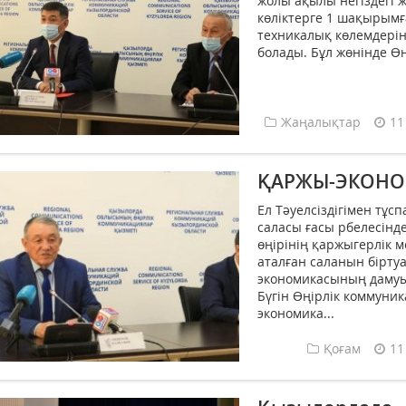
жолы ақылы негіздегі 
көліктерге 1 шақырымға
техникалық көлемдерін
болады. Бұл жөнінде Өң
Жаңалықтар
11
ҚАРЖЫ-ЭКОНО
Ел Тәуелсіздігімен тұс
саласы ғасы рбелесінд
өңірінің қаржыгерлік м
аталған саланын бірту
экономикасының дамуын
Бүгін Өңірлік коммуни
экономика...
Қоғам
11