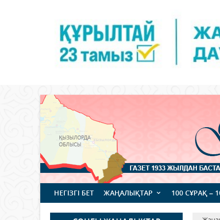
НЕГІЗГІ БЕТ
ЖАҢАЛЫҚТАР
100 СҰРАҚ – 
Жаңа