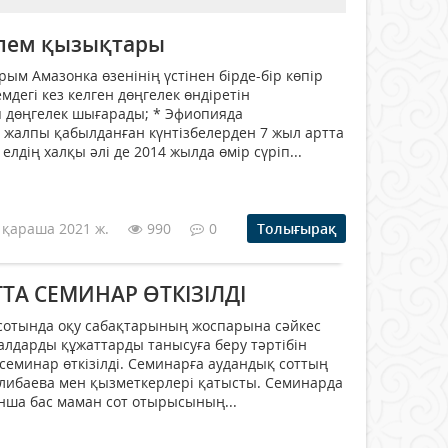
 әлем қызықтары
ым Амазонка өзенінің үстінен бірде-бір көпір
мдегі кез келген дөңгелек өндіретін
п дөңгелек шығарады; * Эфиопияда
 жалпы қабылданған күнтізбелерден 7 жыл артта
елдің халқы әлі де 2014 жылда өмір сүріп...
 қараша 2021 ж.
990
0
Толығырақ
ТА СЕМИНАР ӨТКІЗІЛДІ
 сотында оқу сабақтарының жоспарына сәйкес
иалдарды құжаттарды танысуға беру тәртібін
еминар өткізілді. Семинарға аудандық соттың
алибаева мен қызметкерлері қатысты. Семинарда
нша бас маман сот отырысының...