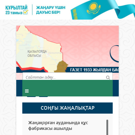
СОҢҒЫ ЖАҢАЛЫҚТАР
Жаңақорған ауданында құс
фабрикасы ашылды