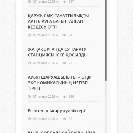
07 тамыз 2026 ж.
597
ҚАРЖЫЛЫҚ САУАТТЫЛЫҚТЫ
АРТТЫРУҒА БАҒЫТТАЛҒАН
КЕЗДЕСУ ӨТТІ
07 тамыз 2026 ж.
71
ЖАҢАҚОРҒАНДА СУ ТАРАТУ
СТАНЦИЯСЫ ІСКЕ ҚОСЫЛДЫ
07 тамыз 2026 ж.
73
АУЫЛ ШАРУАШЫЛЫҒЫ – ӨҢІР
ЭКОНОМИКАСЫНЫҢ НЕГІЗГІ
ТІРЕГІ
07 тамыз 2026 ж.
566
Есептен шығару куәліктері
06 тамыз 2026 ж.
74
ҚЫЗЫЛОРДАДА САЙЛАУШЫЛАР