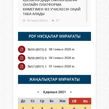
ОНЛАЙН ПЛАТФОРМА
КӨМЕГІМЕН ӨЗ УЧАСКЕСІН ОҢАЙ
ТАБА АЛАДЫ
06 тамыз 2026 ж.
87
Open Air: Қызылорда облысы
PDF НҰСҚАЛАР МҰРАҒАТЫ
полиция департаменті 20
мыңнан астам көрерменнің
қауіпсіздігін қамтамасыз етті
08 тамыз 2026 ж.
№59 (8973) 8
06 тамыз 2026 ж.
97
04 тамыз 2026 ж.
№58 (8972) 4
Wi-Fi ҚАБЫРҒА АРҚЫЛЫ ҚАЛАЙ
01 тамыз 2026 ж.
№57 (8971) 1
ӨТЕДІ?
06 тамыз 2026 ж.
265
ЖАҢАЛЫҚТАР МҰРАҒАТЫ
Как могут проголосовать
граждане Казахстана,
«
Қараша 2021
»
находящиеся за рубежом?
Дс
Сс
Ср
Бс
Жм
Сб
Жс
05 тамыз 2026 ж.
146
1
2
3
4
5
6
7