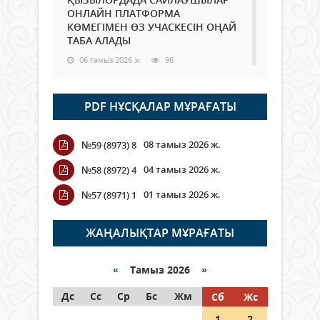
ОНЛАЙН ПЛАТФОРМА
КӨМЕГІМЕН ӨЗ УЧАСКЕСІН ОҢАЙ
ТАБА АЛАДЫ
06 тамыз 2026 ж.
96
Open Air: Қызылорда облысы
PDF НҰСҚАЛАР МҰРАҒАТЫ
полиция департаменті 20
мыңнан астам көрерменнің
қауіпсіздігін қамтамасыз етті
08 тамыз 2026 ж.
№59 (8973) 8
06 тамыз 2026 ж.
115
04 тамыз 2026 ж.
№58 (8972) 4
Wi-Fi ҚАБЫРҒА АРҚЫЛЫ ҚАЛАЙ
01 тамыз 2026 ж.
№57 (8971) 1
ӨТЕДІ?
06 тамыз 2026 ж.
274
ЖАҢАЛЫҚТАР МҰРАҒАТЫ
Как могут проголосовать
граждане Казахстана,
«
Тамыз 2026 »
находящиеся за рубежом?
Дс
Сс
Ср
Бс
Жм
Сб
Жс
05 тамыз 2026 ж.
155
1
2