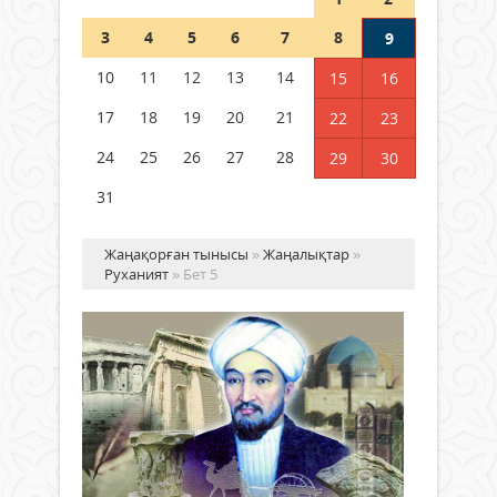
Шетелде жүрген Қазақстан
3
4
5
6
7
8
9
азаматтары қалай дауыс бере
алады?
10
11
12
13
14
15
16
05 тамыз 2026 ж.
165
17
18
19
20
21
22
23
24
25
26
27
28
29
30
31
Жаңақорған тынысы
»
Жаңалықтар
»
Руханият
» Бет 5
Та
ту
тұ
Биы
Руханият
адам
18 қазан
өрке
2025 ж.
дам
301
теңд