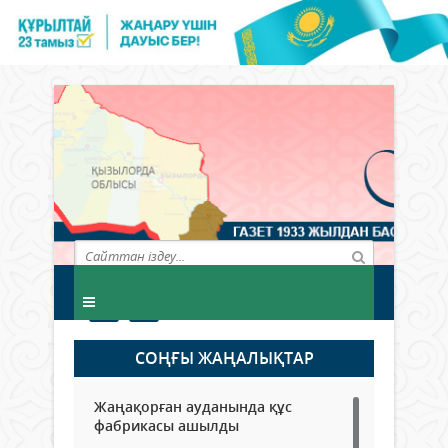
СОҢҒЫ ЖАҢАЛЫҚТАР
Жаңақорған ауданында құс
фабрикасы ашылды