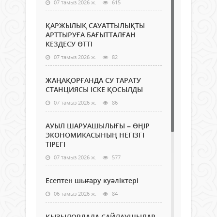
07 тамыз 2026 ж.
615
ҚАРЖЫЛЫҚ САУАТТЫЛЫҚТЫ
АРТТЫРУҒА БАҒЫТТАЛҒАН
КЕЗДЕСУ ӨТТІ
07 тамыз 2026 ж.
82
ЖАҢАҚОРҒАНДА СУ ТАРАТУ
СТАНЦИЯСЫ ІСКЕ ҚОСЫЛДЫ
07 тамыз 2026 ж.
86
АУЫЛ ШАРУАШЫЛЫҒЫ – ӨҢІР
ЭКОНОМИКАСЫНЫҢ НЕГІЗГІ
ТІРЕГІ
07 тамыз 2026 ж.
577
Есептен шығару куәліктері
06 тамыз 2026 ж.
84
ҚЫЗЫЛОРДАДА САЙЛАУШЫЛАР