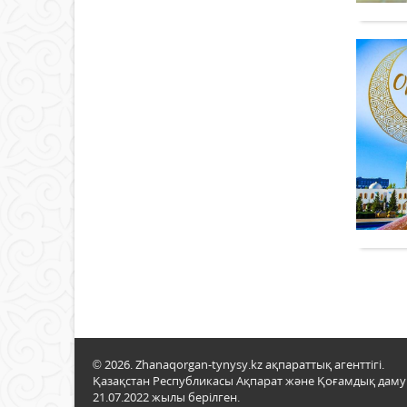
© 2026. Zhanaqorgan-tynysy.kz ақпараттық агенттігі.
Қазақстан Республикасы Ақпарат және Қоғамдық даму м
21.07.2022 жылы берілген.