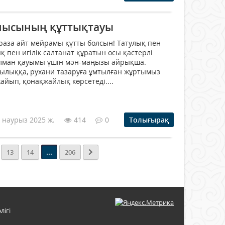
шысының құттықтауы
Ораза айт мейрамы құтты болсын! Татулық пен
 пен игілік салтанат құратын осы қастерлі
лман қауымы үшін мән-маңызы айрықша.
ылыққа, рухани тазаруға ұмтылған жұртымыз
жайып, қонақжайлық көрсетеді....
 наурыз 2025 ж.
414
0
Толығырақ
...
13
14
206
лігі