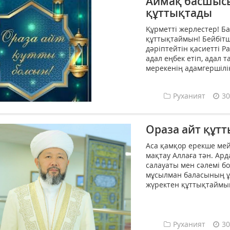
Аймақ басшыс
құттықтады
Құрметті жерлестер! Б
құттықтаймын! Бейбітш
дәріптейтін қасиетті Р
адал еңбек етіп, адал 
мерекенің адамгершілі
Руханият
30
Ораза айт құтт
Аса қамқор ерекше мей
мақтау Аллаға тән. Ар
салауаты мен сәлемі бо
мұсылман баласының ұ
жүректен құттықтаймын!
Руханият
30