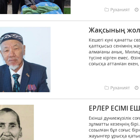
Руханият
Жақсының жол
Кешегі күні қанатты с
қалтқысыз сенімнің жау
алмағаны анық. Милици
түсіне кірген емес. Өз
соғысқа аттанған екен, 
Руханият
ЕРЛЕР ЕСІМІ
Екінші дүниежүзілік со
зұлматты кезеңнің бір
созылған бұл соғыс бі
жауынгер ұрысқа қатыс