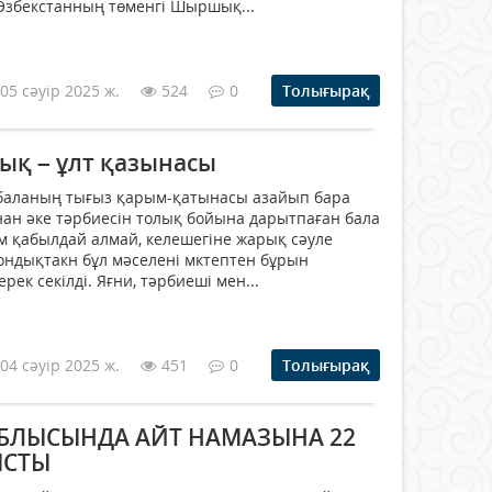
Өзбекстанның төменгі Шыршық...
05 сәуір 2025 ж.
524
0
Толығырақ
ық – ұлт қазынасы
 баланың тығыз қарым-қатынасы азайып бара
ан әке тәрбиесін толық бойына дарытпаған бала
 қабылдай алмай, келешегіне жарық сәуле
ндықтакн бұл мәселені мктептен бұрын
рек секілді. Яғни, тәрбиеші мен...
04 сәуір 2025 ж.
451
0
Толығырақ
БЛЫСЫНДА АЙТ НАМАЗЫНА 22
ЫСТЫ