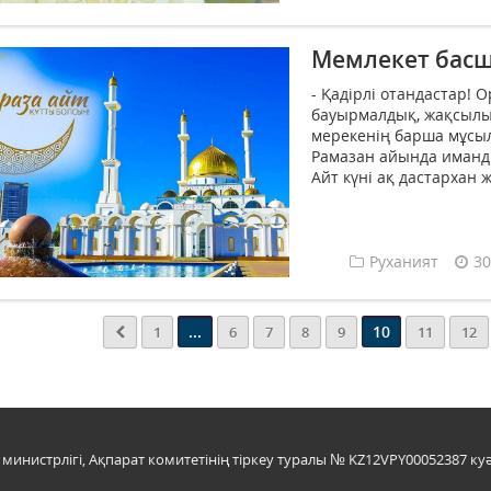
Мемлекет бас
- Қадірлі отандастар! 
бауырмалдық, жақсылық
мерекенің барша мұсы
Рамазан айында иманд
Айт күні ақ дастархан 
Руханият
30
...
10
1
6
7
8
9
11
12
инистрлігі, Ақпарат комитетінің тіркеу туралы № KZ12VPY00052387 куә