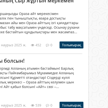
ының Сыр жұртын меркемен
аршаңызды Ораза айт мерекесімен
ілік пен тыныштықты, өзара достықты
амазан айы мен Ораза айттың ізгі қағидаттары
табыс табу мақсатымен үндеседі. Осынау рухани
кке бастайтын құндылықтары мен жасампаз...
 наурыз 2025 ж.
452
0
Толығырақ
ы болсын!
ірім­ді Алланың атымен бастаймын! Бар­­лық
дақты Пай­ғам­барымыз Мұхаммедке Алланың
лсын! Құрметті отандастар! Сіздерді күллі
лық мерекесі – Ораза айттың келуімен шын
 Айт қабыл болсын! «Айт» сөзі –...
 наурыз 2025 ж.
539
0
Толығырақ