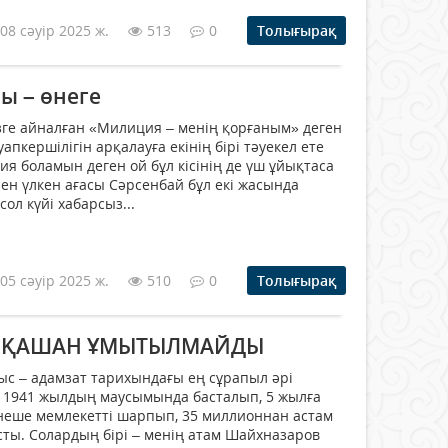
08 сәуір 2025 ж.
513
0
Толығырақ
ы – өнеге
өзге айналған «Милиция – менің қорғаным» деген
апкершілігін арқалауға екінің бірі тәуекел ете
я боламын деген ой бұл кісінің де үш ұйықтаса
інен үлкен ағасы Сәрсенбай бұл екі жасында
сол күйі хабарсыз...
05 сәуір 2025 ж.
510
0
Толығырақ
 ЕШҚАШАН ҰМЫТЫЛМАЙДЫ
ғыс – адамзат тарихындағы ең сұрапыл әрі
і. 1941 жылдың маусымында басталып, 5 жылға
рнеше мемлекетті шарпып, 35 миллионнан астам
ты. Солардың бірі – менің атам Шайхназаров