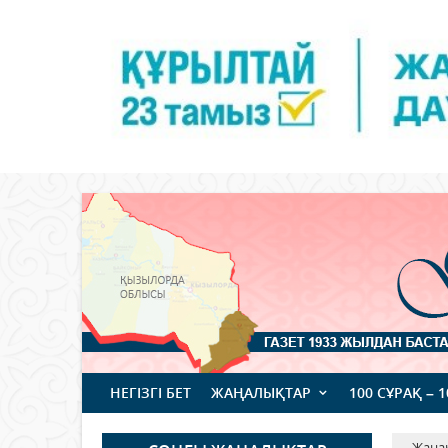
НЕГІЗГІ БЕТ
ЖАҢАЛЫҚТАР
100 СҰРАҚ – 
Жаңа