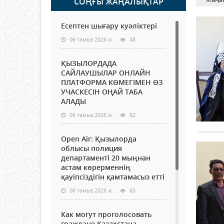
СОҢҒЫ ЖАҢАЛЫҚТАР
Есептен шығару куәліктері
06 тамыз 2026 ж.
48
ҚЫЗЫЛОРДАДА
САЙЛАУШЫЛАР ОНЛАЙН
ПЛАТФОРМА КӨМЕГІМЕН ӨЗ
УЧАСКЕСІН ОҢАЙ ТАБА
АЛАДЫ
06 тамыз 2026 ж.
62
Open Air: Қызылорда
облысы полиция
департаменті 20 мыңнан
астам көрерменнің
қауіпсіздігін қамтамасыз етті
06 тамыз 2026 ж.
65
Как могут проголосовать
граждане Казахстана,