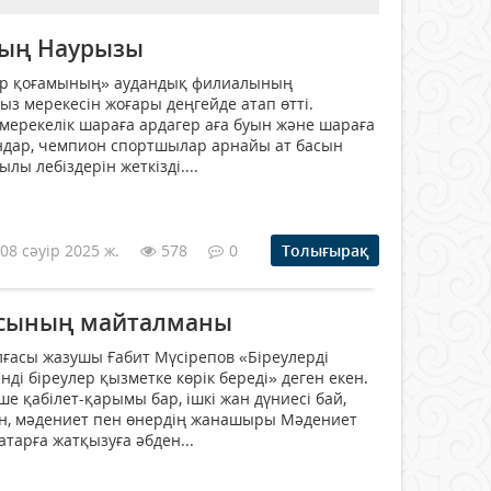
дың Наурызы
ар қоғамының» аудандық филиалының
ыз мерекесін жоғары деңгейде атап өтті.
мерекелік шараға ардагер аға буын және шараға
андар, чемпион спортшылар арнайы ат басын
ылы лебіздерін жеткізді....
08 сәуір 2025 ж.
578
0
Толығырақ
асының майталманы
ғасы жазушы Ғабит Мүсірепов «Біреулерді
енді біреулер қызметке көрік береді» деген екен.
е қабілет-қарымы бар, ішкі жан дүниесі бай,
ен, мәдениет пен өнердің жанашыры Мәдениет
тарға жатқызуға әбден...