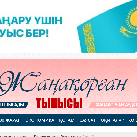
100 ЖАУАП
ЭКОНОМИКА
ҚОҒАМ
САЯСАТ
ОҚИҒАЛАР
ӘЛ
қорған тынысы
»
Жаңалықтар
»
Руханият
» Бет 10