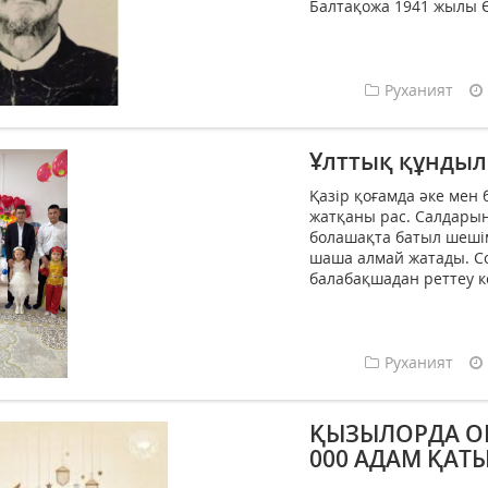
Балтақожа 1941 жылы 
Руханият
Ұлттық құндыл
Қазір қоғамда әке мен
жатқаны рас. Салдарын
болашақта батыл шешім
шаша алмай жатады. Со
балабақшадан реттеу ке
Руханият
ҚЫЗЫЛОРДА О
000 АДАМ ҚАТ