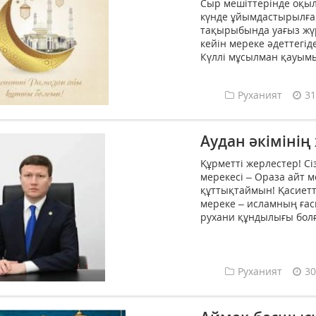
Сыр мешіттерінде оқыл
күнде ұйымдастырылған
тақырыбында уағыз жүр
кейін мереке әдеттегід
Күллі мұсылман қауымы 
Руханият
31
Аудан әкімінің
Құрметті жерлестер! Сі
мерекесі – Ораза айт
құттықтаймын! Қасиетт
мереке – исламның ғас
рухани құндылығы болға
Руханият
30