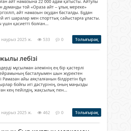
ған айт намазына 22 000 адам қатысты. Айтулы
 думанды той «Ораза айт – ұлық мереке»
гізіліп, айт намазын оқудан басталды. Бұдан
ей игі шаралар мен спорттық сайыстарға ұласты.
үшін қасиетті болған...
 наурыз 2025 ж.
533
0
Толығырақ
 жылы лебізі
здерді мұсылман әлемінің ең бір қастерлі
 мейрамының басталуымен шын жүректен
і Рамазан айы аяқталғанын білдіретін бұл
ырлар бойғы игі дәстүрінің, оның маңызды
н кең пейілдің, жақсылық пен...
 наурыз 2025 ж.
462
0
Толығырақ