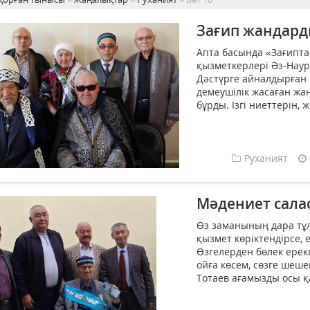
Зағип жандар
Апта басында «Зағипт
қызметкерлері Әз-Наур
Дәстүрге айналдырған 
демеушілік жасаған ж
бұрды. Ізгі ниеттерін, ж
Руханият
Мәдениет сал
Өз заманының дара тұл
қызмет көріктендірсе, 
Өзгелерден бөлек ерекш
ойға көсем, сөзге шеш
Тотаев ағамызды осы қа