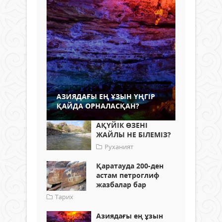
АЗИЯДАҒЫ ЕҢ ҰЗЫН ҮҢГІР
ҚАЙДА ОРНАЛАСҚАН?
АҚҮЙІК ӨЗЕНІ
ЖАЙЛЫ НЕ БІЛЕМІЗ?
Руханият
Қаратауда 200-ден
астам петроглиф
жазбалар бар
Тарих
Азиядағы ең ұзын