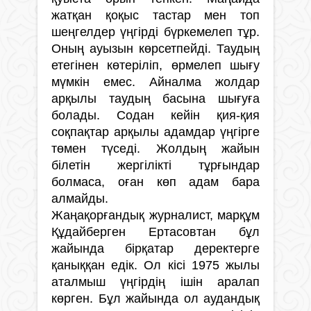
жатқан қоқыс тастар мен топ
шеңгелдер үңгірді бүркемелеп тұр.
Оның ауызын көрсетпейді. Таудың
етегінен көтеріліп, өрмелеп шығу
мүмкін емес. Айналма жолдар
арқылы таудың басына шығуға
болады. Содан кейін қия-қия
соқпақтар арқылы адамдар үңгірге
төмен түседі. Жолдың жайын
білетін жергілікті тұрғындар
болмаса, оған көп адам бара
алмайды.
Жаңақорғандық журналист, марқұм
Құдайберген Ертасовтан бұл
жайында бірқатар деректерге
қаныққан едік. Ол кісі 1975 жылы
аталмыш үңгірдің ішін аралап
көрген. Бұл жайында ол аудандық