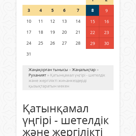
Шетелде жүрген Қазақстан
3
4
5
6
7
8
9
азаматтары қалай дауыс бере
алады?
10
11
12
13
14
15
16
05 тамыз 2026 ж.
154
17
18
19
20
21
22
23
24
25
26
27
28
29
30
31
Жаңақорған тынысы
»
Жаңалықтар
»
Руханият
» Қатынқамал үңгірі - шетелдік
және жергілікті жиһанкездерді
қызықтаратын мекен
Қатынқамал
үңгірі - шетелдік
және жергілікті