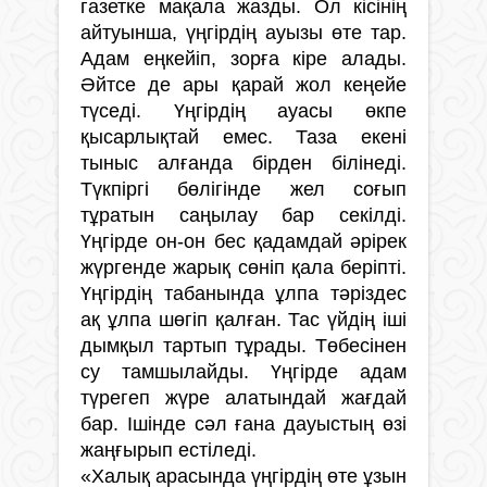
газетке мақала жазды. Ол кісінің
айтуынша, үңгірдің ауызы өте тар.
Адам еңкейіп, зорға кіре алады.
Әйтсе де ары қарай жол кеңейе
түседі. Үңгірдің ауасы өкпе
қысарлықтай емес. Таза екені
тыныс алғанда бірден білінеді.
Түкпіргі бөлігінде жел соғып
тұратын саңылау бар секілді.
Үңгірде он-он бес қадамдай әрірек
жүргенде жарық сөніп қала беріпті.
Үңгірдің табанында ұлпа тәріздес
ақ ұлпа шөгіп қалған. Тас үйдің іші
дымқыл тартып тұрады. Төбесінен
су тамшылайды. Үңгірде адам
түрегеп жүре алатындай жағдай
бар. Ішінде сәл ғана дауыстың өзі
жаңғырып естіледі.
«Халық арасында үңгірдің өте ұзын