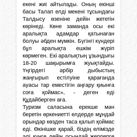
екені жиі айтылады. Оның екінші
басы Талап елді мекені тұсындағы
Талдысу өзеніне дейін жететін
көрінеді. Көне заманда осы екі
аралықта адамдар қатынаған
болуы әбден мүмкін. Бүгінгі күндері
бұл аралықта ешкім жүріп
көрмеген. Екі аралықтың ұзындығы
18-20 шақырымға жуықтайды.
Үңгірдегі әрбір дыбыстың
жаңғырып естілуіне қарағанда
ауасы тар еместігін аңғару қиынға
соға қоймас», - деген еді
Құдайберген аға.
Туризм саласына ерекше мән
беретін өркениетті елдерде мұндай
орындар көзден таса қалып қоймас
еді. Өкінішке қарай, біздің елімізде
әлі күнге дейін осындай жерлерге