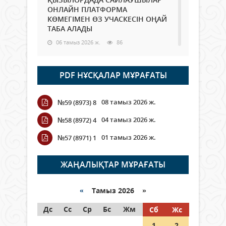
ОНЛАЙН ПЛАТФОРМА
КӨМЕГІМЕН ӨЗ УЧАСКЕСІН ОҢАЙ
ТАБА АЛАДЫ
06 тамыз 2026 ж.
86
Open Air: Қызылорда облысы
PDF НҰСҚАЛАР МҰРАҒАТЫ
полиция департаменті 20
мыңнан астам көрерменнің
қауіпсіздігін қамтамасыз етті
08 тамыз 2026 ж.
№59 (8973) 8
06 тамыз 2026 ж.
96
04 тамыз 2026 ж.
№58 (8972) 4
Wi-Fi ҚАБЫРҒА АРҚЫЛЫ ҚАЛАЙ
01 тамыз 2026 ж.
№57 (8971) 1
ӨТЕДІ?
06 тамыз 2026 ж.
264
ЖАҢАЛЫҚТАР МҰРАҒАТЫ
Как могут проголосовать
граждане Казахстана,
«
Тамыз 2026 »
находящиеся за рубежом?
Дс
Сс
Ср
Бс
Жм
Сб
Жс
05 тамыз 2026 ж.
145
1
2