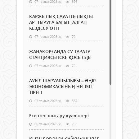
07 тамыз 2026 ж.
596
ҚАРЖЫЛЫҚ САУАТТЫЛЫҚТЫ
АРТТЫРУҒА БАҒЫТТАЛҒАН
КЕЗДЕСУ ӨТТІ
07 тамыз 2026 ж.
70
ЖАҢАҚОРҒАНДА СУ ТАРАТУ
СТАНЦИЯСЫ ІСКЕ ҚОСЫЛДЫ
07 тамыз 2026 ж.
72
АУЫЛ ШАРУАШЫЛЫҒЫ – ӨҢІР
ЭКОНОМИКАСЫНЫҢ НЕГІЗГІ
ТІРЕГІ
07 тамыз 2026 ж.
564
Есептен шығару куәліктері
06 тамыз 2026 ж.
73
ҚЫЗЫЛОРДАДА САЙЛАУШЫЛАР