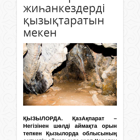
жиһанкездерді
қызықтаратын
мекен
ҚЫЗЫЛОРДА. ҚазАқпарат –
Негізінен шөлді аймақта орын
тепкен Қызылорда облысының