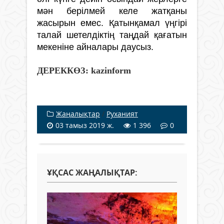
мән берілмей келе жатқаны
жасырын емес. Қатынқамал үңгірі
талай шетелдіктің таңдай қағатын
мекеніне айналары даусыз.
ДЕРЕККӨЗ: kazinform
Жаңалықтар
/
Руханият
03 тамыз 2019 ж.
1 396
0
ҰҚСАС ЖАҢАЛЫҚТАР: