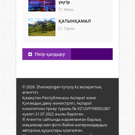
үңгір
Әлем
ҚАТЫНҚАМАЛ
Тарих
Пікір қалдыру
© 2026. Zhanaqorgan-tynysy.kz ақпараттық
агенттігі.
Қазақстан Республикасы Ақпарат және
Қоғамдық даму министрлігі, Ақпарат
комитетінің тіркеу туралы № KZ12VPY00052387
куәлігі 21.07.2022 жылы берілген.
® Агенттік сайтында жарияланған барлық
мақалалар мен фото-бейне материалдардың
авторлық құқықтары қорғалған.