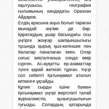
оқытушысы, география
ғылымының кандидаты Оразхан
Айдаров.
Елдің арасына аңыз болып тараған
мынадай әңгіме де бар.
Қаратаудың ұшар басындағы осы
үңгірге жоңғар шапқыншылығы
тұсында қырық қыз-келіншек пен
балалар паналаған екен. Олар
соғыс аяқталғанша сонда өмір
сүрген. Ас-ауқатты ер-азаматтар
түнге қарай жеткізіп тұрған. Үңгір
сол себепті Қатынқамал аталып
кеткенге ұқсайды.
Құпия сырды ішіне бүккен
Қатынқамал үңгірі жергілікті талай
журналиистің қызығушылығын
туғызды. Солардың қатарында