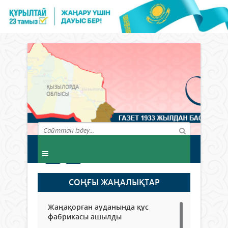
СОҢҒЫ ЖАҢАЛЫҚТАР
Жаңақорған ауданында құс
фабрикасы ашылды