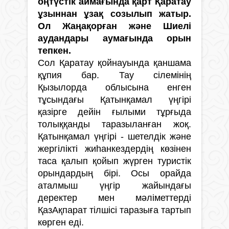
оңтүстік аймағында қарт Қаратау
ұзыннан ұзақ созылып жатыр.
Ол Жаңақорған және Шиелі
аудандары аумағында орын
тепкен.
Сол Қаратау қойнауында қаншама
құпия бар. Тау сілемінің
Қызылорда облысына енген
тұсындағы Қатынқамал үңгірі
қазірге дейін ғылыми тұрғыда
толыққанды таразыланған жоқ.
Қатынқамал үңгірі - шетелдік және
жергілікті жиһанкездердің көзінен
таса қалып қойып жүрген туристік
орындардың бірі. Осы орайда
аталмыш үңгір жайындағы
деректер мен мәліметтерді
ҚазАқпарат тілшісі таразыға тартып
көрген еді.