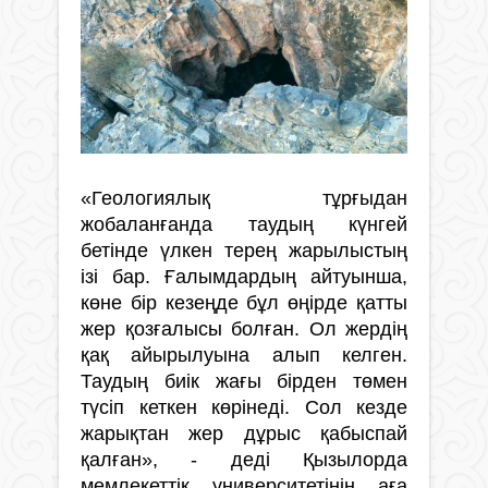
«Геологиялық тұрғыдан
жобаланғанда таудың күнгей
бетінде үлкен терең жарылыстың
ізі бар. Ғалымдардың айтуынша,
көне бір кезеңде бұл өңірде қатты
жер қозғалысы болған. Ол жердің
қақ айырылуына алып келген.
Таудың биік жағы бірден төмен
түсіп кеткен көрінеді. Сол кезде
жарықтан жер дұрыс қабыспай
қалған», - деді Қызылорда
мемлекеттік университетінің аға