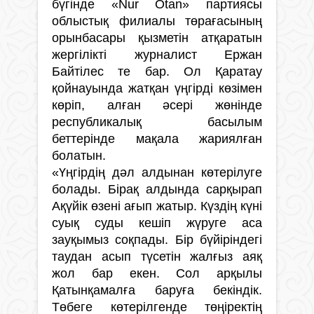
бүгінде «Nur Otan» партиясы
облыстық филиалы төрағасының
орынбасары қызметін атқаратын
жергілікті журналист Ержан
Байтілес те бар. Ол Қаратау
қойнауында жатқан үңгірді көзімен
көріп, алған әсері жөнінде
республикалық басылым
беттерінде мақала жариялған
болатын.
«Үңгірдің дәл алдынан көтерілуге
болады. Бірақ алдында сарқырап
Ақүйік өзені ағып жатыр. Күздің күні
суық суды кешіп жүруге аса
зауқымыз соқпады. Бір бүйіріндегі
таудан асып түсетін жалғыз аяқ
жол бар екен. Сол арқылы
Қатынқамалға баруға бекіндік.
Төбеге көтерілгенде төңіректің