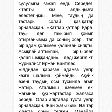
сұлулығы ғажап енді. Сөредегі
кітапты көз алдыңызға
елестетіңізші. Міне, таудың да
тастары солай қаз-қатар
орналасқан. «Қатпар-қатпар Қара­
тау» деп тақырып қойып
отырғанымыз да соның әсері. Тап
бір адам қолымен қаланған сияқты.
Асықпай-аптықпай, бір-бірлеп
қалап шыққандай», - деді жергілікті
журналист Ержан Байтілес.
Ылдидан қараған адамға үңгір
көзге шалына қоймайды. Ақүйік
өзені таудың осы тұсында ағып
жатыр. Аталмыш өзенмен екі
жағынан құз-жартастар жалғаса
береді. Олар аяқталар тұста үңгір
орналасқан. Жан-жағы биік. Өзі тар
қуыста орын тепкен. Маңайда