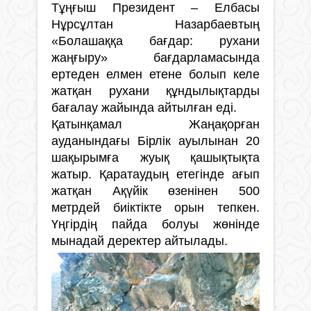
Тұңғыш Президент – Елбасы
Нұрсұлтан Назарбаевтың
«Болашаққа бағдар: рухани
жаңғыру» бағдарламасында
ертеден елмен етене болып келе
жатқан рухани құндылықтарды
бағалау жайында айтылған еді.
Қатынқамал Жаңақорған
ауданындағы Бірлік ауылынан 20
шақырымға жуық қашықтықта
жатыр. Қаратаудың етегінде ағып
жатқан Ақүйік өзенінен 500
метрдей биіктікте орын тепкен.
Үңгірдің пайда болуы жөнінде
мынадай деректер айтылады.