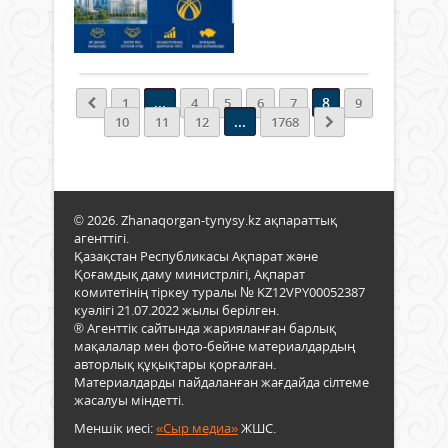
шыға
156
0
Бұл
Толығырақ
–
әрбі
азам
ел
...
8
1
4
5
6
7
9
өмір
...
10
11
12
1768
белс
қаты
өз
таңд
жаса
© 2026. Zhanaqorgan-tynysy.kz ақпараттық
мүмк
агенттігі.
бере
Қазақстан Республикасы Ақпарат және
маң
Қоғамдық даму министрлігі, Ақпарат
қоға
комитетінің тіркеу туралы № KZ12VPY00052387
саяс
куәлігі 21.07.2022 жылы берілген.
оқиғ
® Агенттік сайтында жарияланған барлық
мақалалар мен фото-бейне материалдардың
Әр
авторлық құқықтары қорғалған.
дауы
Материалдарды пайдаланған жағдайда сілтеме
маңы
жасалуы міндетті.
Белс
азам
Меншік иесі:
«Сыр медиа»
ЖШС.
ұста