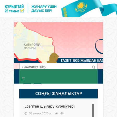
СОҢҒЫ ЖАҢАЛЫҚТАР
Есептен шығару куәліктері
06 тамыз 2026 ж.
49