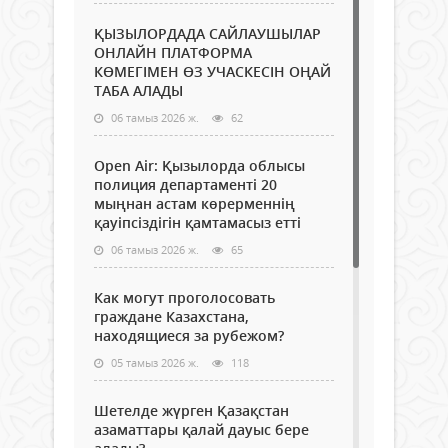
ҚЫЗЫЛОРДАДА САЙЛАУШЫЛАР
ОНЛАЙН ПЛАТФОРМА
КӨМЕГІМЕН ӨЗ УЧАСКЕСІН ОҢАЙ
ТАБА АЛАДЫ
06 тамыз 2026 ж.
62
Open Air: Қызылорда облысы
полиция департаменті 20
мыңнан астам көрерменнің
қауіпсіздігін қамтамасыз етті
06 тамыз 2026 ж.
65
Как могут проголосовать
граждане Казахстана,
находящиеся за рубежом?
05 тамыз 2026 ж.
118
Шетелде жүрген Қазақстан
азаматтары қалай дауыс бере