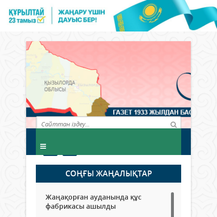
СОҢҒЫ ЖАҢАЛЫҚТАР
Жаңақорған ауданында құс
фабрикасы ашылды