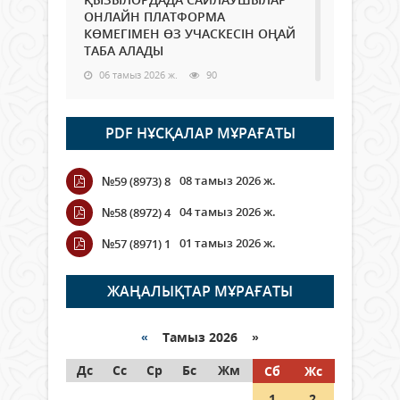
ОНЛАЙН ПЛАТФОРМА
КӨМЕГІМЕН ӨЗ УЧАСКЕСІН ОҢАЙ
ТАБА АЛАДЫ
06 тамыз 2026 ж.
90
Open Air: Қызылорда облысы
PDF НҰСҚАЛАР МҰРАҒАТЫ
полиция департаменті 20
мыңнан астам көрерменнің
қауіпсіздігін қамтамасыз етті
08 тамыз 2026 ж.
№59 (8973) 8
06 тамыз 2026 ж.
103
04 тамыз 2026 ж.
№58 (8972) 4
Wi-Fi ҚАБЫРҒА АРҚЫЛЫ ҚАЛАЙ
01 тамыз 2026 ж.
№57 (8971) 1
ӨТЕДІ?
06 тамыз 2026 ж.
267
ЖАҢАЛЫҚТАР МҰРАҒАТЫ
Как могут проголосовать
граждане Казахстана,
«
Тамыз 2026 »
находящиеся за рубежом?
Дс
Сс
Ср
Бс
Жм
Сб
Жс
05 тамыз 2026 ж.
148
1
2