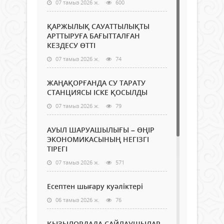
07 тамыз 2026 ж.
600
ҚАРЖЫЛЫҚ САУАТТЫЛЫҚТЫ
АРТТЫРУҒА БАҒЫТТАЛҒАН
КЕЗДЕСУ ӨТТІ
07 тамыз 2026 ж.
74
ЖАҢАҚОРҒАНДА СУ ТАРАТУ
СТАНЦИЯСЫ ІСКЕ ҚОСЫЛДЫ
07 тамыз 2026 ж.
79
АУЫЛ ШАРУАШЫЛЫҒЫ – ӨҢІР
ЭКОНОМИКАСЫНЫҢ НЕГІЗГІ
ТІРЕГІ
07 тамыз 2026 ж.
571
Есептен шығару куәліктері
06 тамыз 2026 ж.
76
ҚЫЗЫЛОРДАДА САЙЛАУШЫЛАР