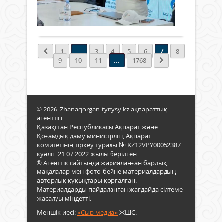
тұра
Сал
116
0
Жаңа
оқу
ағым
Толығырақ
ауда
дәст
көрс
Қаза
қалы
талд
оном
жән
жосп
ғал
...
7
1
3
4
5
6
8
респ
инве
қоға
...
9
10
11
1768
кіта
жоба
бірле
оқу
пысы
«Оно
мар
одағ
бірл
мен
жүзе
Қаза
асыру
© 2026. Zhanaqorgan-tynysy.kz ақпараттық
Респ
агенттігі.
Мәд
Қазақстан Республикасы Ақпарат және
жән
Қоғамдық даму министрлігі, Ақпарат
ақпа
комитетінің тіркеу туралы № KZ12VPY00052387
мини
куәлігі 21.07.2022 жылы берілген.
Оном
® Агенттік сайтында жарияланған барлық
мақалалар мен фото-бейне материалдардың
басқ
авторлық құқықтары қорғалған.
бірл
Материалдарды пайдаланған жағдайда сілтеме
жүзе
жасалуы міндетті.
асы
жатқ
Меншік иесі:
«Сыр медиа»
ЖШС.
«Тар