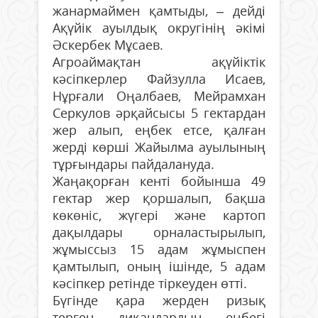
жанармаймен қамтыды, – дейді
Ақүйік ауылдық округінің әкімі
Әскербек Мұсаев.
Агроаймақтан ақүйіктік
кәсіпкерлер Файзулла Исаев,
Нұрғали Оңалбаев, Мейрамхан
Серкулов әрқайсысы 5 гектардан
жер алып, еңбек етсе, қалған
жерді көрші Жайылма ауылының
тұрғындары пайдалануда.
Жаңақорған кенті бойынша 49
гектар жер қоршалып, бақша
көкөніс, жүгері және картоп
дақылдары орналастырылып,
жұмыссыз 15 адам жұмыспен
қамтылып, оның ішінде, 5 адам
кәсіпкер ретінде тіркеуден өтті.
Бүгінде қара жерден ризық
терген диқандардың еңбегі