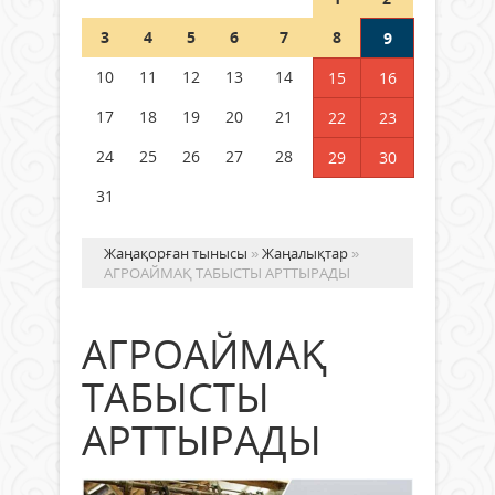
Шетелде жүрген Қазақстан
3
4
5
6
7
8
9
азаматтары қалай дауыс бере
алады?
10
11
12
13
14
15
16
05 тамыз 2026 ж.
163
17
18
19
20
21
22
23
24
25
26
27
28
29
30
31
Жаңақорған тынысы
»
Жаңалықтар
»
АГРОАЙМАҚ ТАБЫСТЫ АРТТЫРАДЫ
АГРОАЙМАҚ
ТАБЫСТЫ
АРТТЫРАДЫ