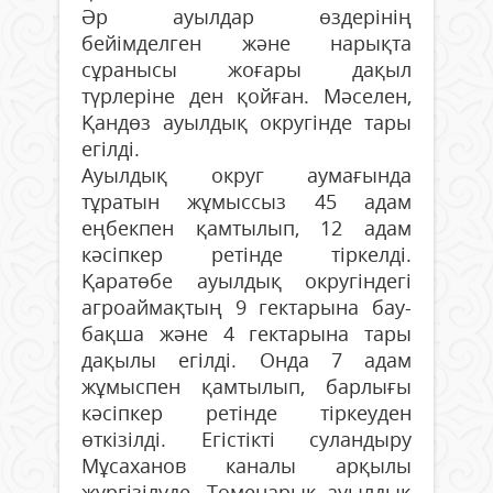
Әр ауылдар өздерінің
бейімделген және нарықта
сұранысы жоғары дақыл
түрлеріне ден қойған. Мәселен,
Қандөз ауылдық округінде тары
егілді.
Ауылдық округ аумағында
тұратын жұмыссыз 45 адам
еңбекпен қамтылып, 12 адам
кәсіпкер ретінде тіркелді.
Қаратөбе ауылдық округіндегі
агроаймақтың 9 гектарына бау-
бақша және 4 гектарына тары
дақылы егілді. Онда 7 адам
жұмыспен қамтылып, барлығы
кәсіпкер ретінде тіркеуден
өткізілді. Егістікті суландыру
Мұсаханов каналы арқылы
жүргізілуде. Төменарық ауылдық