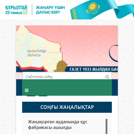
СОҢҒЫ ЖАҢАЛЫҚТАР
Жаңақорған ауданында құс
фабрикасы ашылды