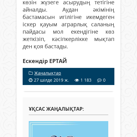
көзін жүзеге асырудың тетігіне
айналды. Аудан әкімінің
бастамасын игілігіне икемдеген
іскер қауым аграрлық саланың
пайдасы мол екендігіне көз
жеткізіп, кәсіпкерлікке мықтап
ден қоя бастады.
Ескендір ЕРТАЙ
Жаңалықтар
27 шілде 2019 ж.
1 183
0
ҰҚСАС ЖАҢАЛЫҚТАР: