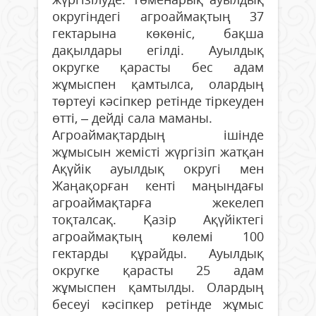
округіндегі агроаймақтың 37
гектарына көкөніс, бақша
дақылдары егілді. Ауылдық
округке қарасты бес адам
жұмыспен қамтылса, олардың
төртеуі кәсіпкер ретінде тіркеуден
өтті, – дейді сала маманы.
Агроаймақтардың ішінде
жұмысын жемісті жүргізіп жатқан
Ақүйік ауылдық округі мен
Жаңақорған кенті маңындағы
агроаймақтарға жекелеп
тоқталсақ. Қазір Ақүйіктегі
агроаймақтың көлемі 100
гектарды құрайды. Ауылдық
округке қарасты 25 адам
жұмыспен қамтылды. Олардың
бесеуі кәсіпкер ретінде жұмыс