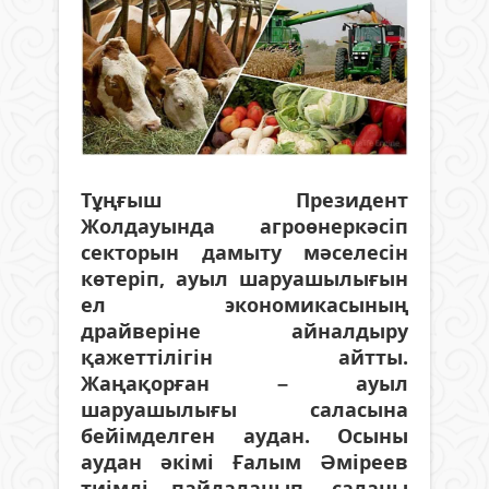
Тұңғыш Президент
Жолдауында агроөнеркәсіп
секторын дамыту мәселесін
көтеріп, ауыл шаруашылығын
ел экономикасының
драйверіне айналдыру
қажеттілігін айтты.
Жаңақорған – ауыл
шаруашылығы саласына
бейімделген аудан. Осыны
аудан әкімі Ғалым Әміреев
тиімді пайдаланып, саланы