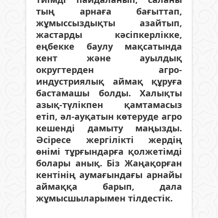
тың арнаға бағыттап,
жұмыссыздықты азайтып,
жастарды кәсіпкерлікке,
еңбекке баулу мақсатында
кент және ауылдық
округтерден агро-
индустриялық аймақ құруға
бастамашы болды. Халықты
азық-түлікпен қамтамасыз
етіп, әл-ауқатын көтеруде агро
кешенді дамыту маңызды.
Әсіресе жергілікті жердің
өнімі тұрғындарға қолжетімді
болары анық. Біз Жаңақорған
кентінің аумағындағы арнайы
аймаққа барып, дала
жұмысшыларымен тілдестік.