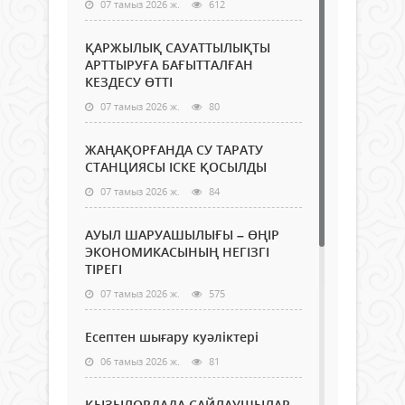
07 тамыз 2026 ж.
612
ҚАРЖЫЛЫҚ САУАТТЫЛЫҚТЫ
АРТТЫРУҒА БАҒЫТТАЛҒАН
КЕЗДЕСУ ӨТТІ
07 тамыз 2026 ж.
80
ЖАҢАҚОРҒАНДА СУ ТАРАТУ
СТАНЦИЯСЫ ІСКЕ ҚОСЫЛДЫ
07 тамыз 2026 ж.
84
АУЫЛ ШАРУАШЫЛЫҒЫ – ӨҢІР
ЭКОНОМИКАСЫНЫҢ НЕГІЗГІ
ТІРЕГІ
07 тамыз 2026 ж.
575
Есептен шығару куәліктері
06 тамыз 2026 ж.
81
ҚЫЗЫЛОРДАДА САЙЛАУШЫЛАР