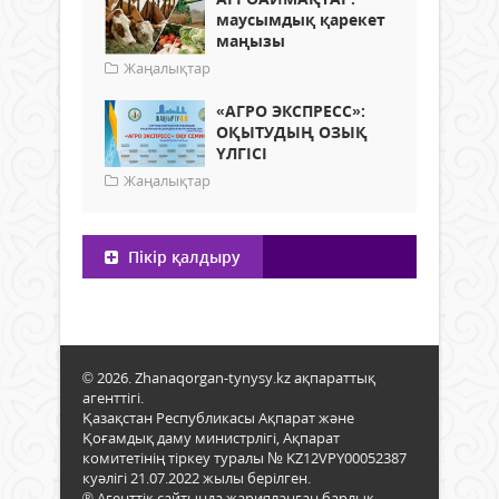
маусымдық қарекет
маңызы
Жаңалықтар
«АГРО ЭКСПРЕСС»:
ОҚЫТУДЫҢ ОЗЫҚ
ҮЛГІСІ
Жаңалықтар
Пікір қалдыру
© 2026. Zhanaqorgan-tynysy.kz ақпараттық
агенттігі.
Қазақстан Республикасы Ақпарат және
Қоғамдық даму министрлігі, Ақпарат
комитетінің тіркеу туралы № KZ12VPY00052387
куәлігі 21.07.2022 жылы берілген.
® Агенттік сайтында жарияланған барлық