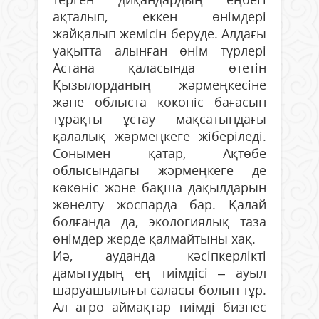
ақталып, еккен өнімдері
жайқалып жемісін беруде. Алдағы
уақытта алынған өнім түрлері
Астана қаласында өтетін
Қызылорданың жәрмеңкесіне
және облыста көкөніс бағасын
тұрақты ұстау мақсатындағы
қалалық жәрмеңкеге жіберіледі.
Сонымен қатар, Ақтөбе
облысындағы жәрмеңкеге де
көкөніс және бақша дақылдарын
жөнелту жоспарда бар. Қалай
болғанда да, экологиялық таза
өнімдер жерде қалмайтыны хақ.
Иә, ауданда кәсіпкерлікті
дамытудың ең тиімдісі – ауыл
шаруашылығы саласы болып тұр.
Ал агро аймақтар тиімді бизнес