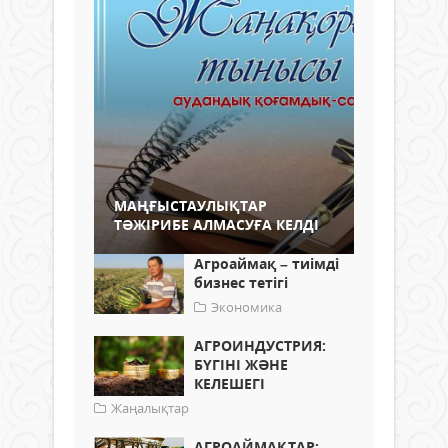
МАҢҒЫСТАУЛЫҚТАР
ТӘЖІРИБЕ АЛМАСУҒА КЕЛДІ
Агроаймақ – тиімді
бизнес тетігі
Экономика
АГРОИНДУСТРИЯ:
БҮГІНІ ЖӘНЕ
КЕЛЕШЕГІ
Жаңалықтар
АГРОАЙМАҚТАР: