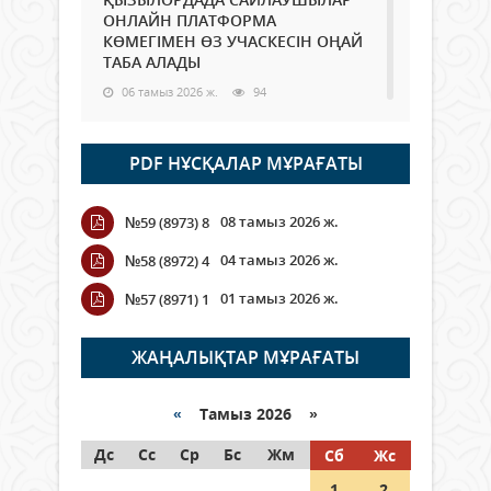
ОНЛАЙН ПЛАТФОРМА
КӨМЕГІМЕН ӨЗ УЧАСКЕСІН ОҢАЙ
ТАБА АЛАДЫ
06 тамыз 2026 ж.
94
Open Air: Қызылорда облысы
PDF НҰСҚАЛАР МҰРАҒАТЫ
полиция департаменті 20
мыңнан астам көрерменнің
қауіпсіздігін қамтамасыз етті
08 тамыз 2026 ж.
№59 (8973) 8
06 тамыз 2026 ж.
111
04 тамыз 2026 ж.
№58 (8972) 4
Wi-Fi ҚАБЫРҒА АРҚЫЛЫ ҚАЛАЙ
01 тамыз 2026 ж.
№57 (8971) 1
ӨТЕДІ?
06 тамыз 2026 ж.
271
ЖАҢАЛЫҚТАР МҰРАҒАТЫ
Как могут проголосовать
граждане Казахстана,
«
Тамыз 2026 »
находящиеся за рубежом?
Дс
Сс
Ср
Бс
Жм
Сб
Жс
05 тамыз 2026 ж.
153
1
2