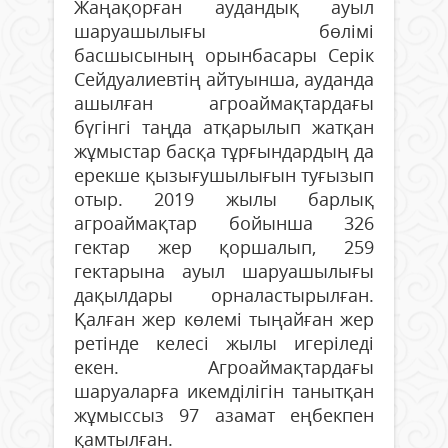
Жаңақорған аудандық ауыл
шаруашылығы бөлімі
басшысының орынбасары Серік
Сейдуалиевтің айтуынша, ауданда
ашылған агроаймақтардағы
бүгінгі таңда атқарылып жатқан
жұмыстар басқа тұрғындардың да
ерекше қызығушылығын туғызып
отыр. 2019 жылы барлық
агроаймақтар бойынша 326
гектар жер қоршалып, 259
гектарына ауыл шаруашылығы
дақылдары орналастырылған.
Қалған жер көлемі тыңайған жер
ретінде келесі жылы игеріледі
екен. Агроаймақтардағы
шаруаларға икемділігін танытқан
жұмыссыз 97 азамат еңбекпен
қамтылған.