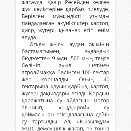
жасауда. Қазір Ресейден келген
жүк көліктеріне қарбыз тиелуде.
Берілген мүмкіндікті ұтымды
пайдаланған ақүйіктіктер картоп,
қияр, жүгері, қызанақ егіп, өнім
алуда.
– Өткен жылы аудан әкімінің
бастамасымен, аудандық
бюджеттен 9 млн. 500 мың теңге
бөлініп, ауыл шетінен
агроаймаққа бөлінген 100 гектар
жер қоршалды. Оның 40
гектарына қауын-қарбыз, картоп,
жүгері дақылдары егілді. Қордың
қаражатына су айдағыш мотор
алынып, «Шұқырой» су
қоймасынан егіс даласына дейін
су тартылды. Ал, «Қызылқұм»
ЖШС демеушілік жасап, 15 тонна