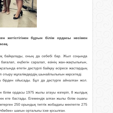
н жетістігінен бұрын білім ордасы несімен
асақ.
нық байқалады, оның да себебі бар. Жыл соңында
ағалап, еңбегін саралап, өзінің жан-жақтылығын,
қсатында өтетін дәстүрлі байқау әсіресе жастардың
рып отыру мұғалімдердің шынайлылығын көрсетеді.
на бірден ойысады. Бұл да дәстүрге айналған жол.
 білім ордасы 1975 жылы атауы өзгеріп, 8 жылдық
бек ете бастады. Егемендік алған жылы білім ошағы
өтерген 250 орындық типтік жобадағы мектепте 275
албөбек» шағын орталығы іске қосылған.