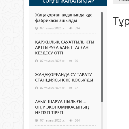
СОҢҒЫ ЖАҢАЛЫҚТАР
Жаңақорған ауданында құс
Тұ
фабрикасы ашылды
07 тамыз 2026 ж.
594
ҚАРЖЫЛЫҚ САУАТТЫЛЫҚТЫ
АРТТЫРУҒА БАҒЫТТАЛҒАН
КЕЗДЕСУ ӨТТІ
07 тамыз 2026 ж.
70
ЖАҢАҚОРҒАНДА СУ ТАРАТУ
СТАНЦИЯСЫ ІСКЕ ҚОСЫЛДЫ
07 тамыз 2026 ж.
72
АУЫЛ ШАРУАШЫЛЫҒЫ –
ӨҢІР ЭКОНОМИКАСЫНЫҢ
НЕГІЗГІ ТІРЕГІ
07 тамыз 2026 ж.
564