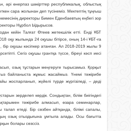
н, әрі өнерпаз шәкірттер республикалық, облыстық
ткен сара жолынан деп түсінеміз. Мектептің тұңғыш
екемесінің директоры Бимен Еденбаевтың еңбегі зор
 директоры Нұрбол Ыдырысов.
ан кейін Талғат Өтеев жетекшілік етті. Енді ҰБТ
2018 оқу жылында 24 оқушы бітірсе, оның 14-і ҰБТ-ға
се, бір оқушы кәсіпкер атанған. Ал 2018-2019 жылы 9
етіпті. Сегіз оқушы грантқа түссе, біреуі кәсп иесі
а­­сып, озық тұстарын меңгеруге тыры­самыз. Қорқыт
ығыз байланыста жұмыс жасаймыз. Үнемі тәжірибе
айы жоспарланып, жүйелі түрде жүргізіледі, – деді
ұстарын зерделеп көрдік. Сондықтан, білім биігіндегі
шақтарымен тәжірибе алмасып, өзара семинарлар,
 талап етеді. Бір сөзбен айтқанда, білімі сапалы,
дың озық отыздығына ұмтыла алады. Осы бағытта
рқын болары сөзссіз.