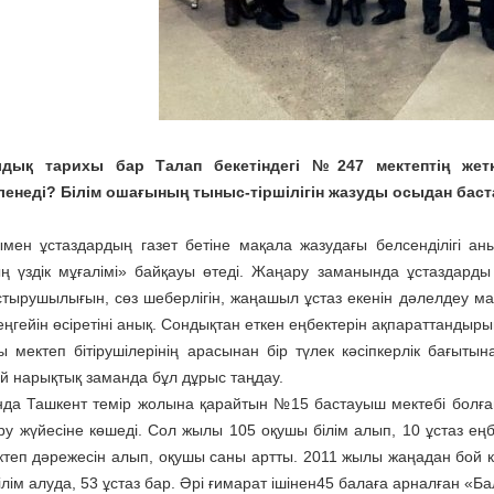
дық тарихы бар Талап бекетіндегі №247 мектептің жетке
енеді? Білім ошағының тыныс-тіршілігін жазуды осыдан баст
мен ұстаздардың газет бетіне мақала жазудағы белсенділігі а
 үздік мұғалімі» байқауы өтеді. Жаңару заманында ұстаздарды б
тырушылығын, сөз шеберлігін, жаңашыл ұстаз екенін дәлел­деу ма
деңгейін өсіретіні анық. Сондықтан еткен еңбектерін ақпараттанды
 мектеп бітірушілерінің арасынан бір түлек кәсіпкерлік бағыты
ей нарықтық заманда бұл дұрыс таңдау.
да Ташкент темір жолына қарайтын №15 бастауыш мектебі болған
еру жүйесіне көшеді. Сол жылы 105 оқушы білім алып, 10 ұстаз ең
ктеп дәрежесін алып, оқушы саны артты. 2011 жылы жаңадан бой к
лім алуда, 53 ұстаз бар. Әрі ғимарат ішінен45 балаға арналған «Б