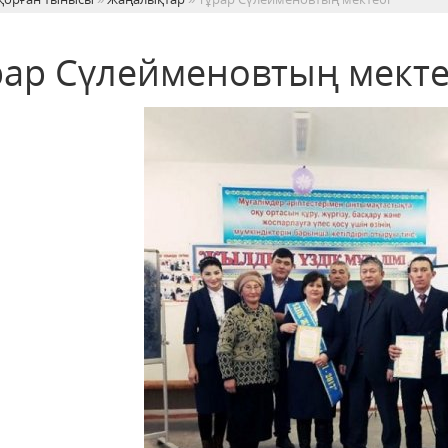
рар Сүлейменовтың мекте