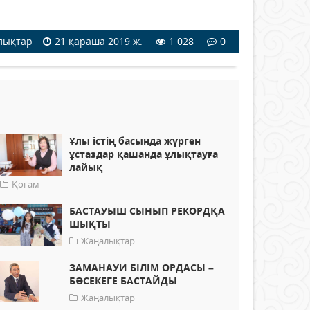
лықтар
21 қараша 2019 ж.
1 028
0
Ұлы істің басында жүрген
ұстаздар қашанда ұлықтауға
лайық
Қоғам
БАСТАУЫШ СЫНЫП РЕКОРДҚА
ШЫҚТЫ
Жаңалықтар
ЗАМАНАУИ БІЛІМ ОРДАСЫ –
БӘСЕКЕГЕ БАСТАЙДЫ
Жаңалықтар