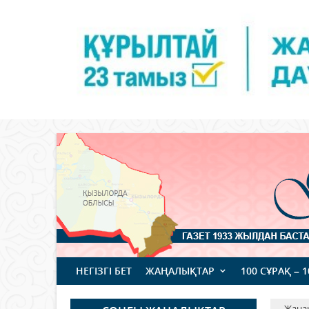
НЕГІЗГІ БЕТ
ЖАҢАЛЫҚТАР
100 СҰРАҚ – 
Жаңа