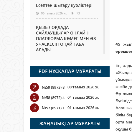
Есептен шығару куәліктері
06 тамыз 2026 ж.
73
ҚЫЗЫЛОРДАДА
САЙЛАУШЫЛАР ОНЛАЙН
ПЛАТФОРМА КӨМЕГІМЕН ӨЗ
УЧАСКЕСІН ОҢАЙ ТАБА
45 жыл
АЛАДЫ
ерекшел
06 тамыз 2026 ж.
86
Ең алды
PDF НҰСҚАЛАР МҰРАҒАТЫ
Open Air: Қызылорда
«Жылдың
облысы полиция
ұйымдас
департаменті 20 мыңнан
08 тамыз 2026 ж.
кәсіби 
№59 (8973) 8
астам көрерменнің
қауіпсіздігін қамтамасыз етті
Әр жылы
04 тамыз 2026 ж.
№58 (8972) 4
Бүгінгід
06 тамыз 2026 ж.
96
01 тамыз 2026 ж.
№57 (8971) 1
Алғашын
білім б
Wi-Fi ҚАБЫРҒА АРҚЫЛЫ
ҚАЛАЙ ӨТЕДІ?
орта ме
ЖАҢАЛЫҚТАР МҰРАҒАТЫ
оқушы бі
06 тамыз 2026 ж.
264