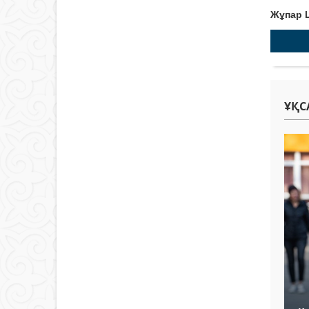
Жұпар
ҰҚС