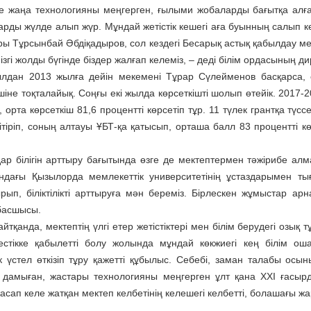
де жаңа технологияны меңгерген, ғылыми жобаларды бағытқа алға
арды жүлде алып жүр. Мұндай жетістік кешегі аға буынның салып ке
ры Тұрсынбай Әбдіқадыров, сол кездегі Бесарық астық қабылдау м
 ізгі жолды бүгінде біздер жалғап келеміз, – деді білім ордасының
лдан 2013 жылға дейін мекемені Тұрар Сүлейменов басқарса, од
шіне тоқталайық. Соңғы екі жылда көрсеткішті шолып өтейік. 2017-
 орта көрсеткіш 81,6 процентті көрсетіп тұр. 11 түлек грантқа түс
тіріп, соның алтауы ҰБТ-қа қатысып, орташа балл 83 процентті көрс
дар білігін арттыру бағытында өзге де мектептермен тәжірибе ал­м
ндағы Қызылорда мемлекеттік университетінің ұстаздарымен т
рып, біліктілікті арттыруға мән береміз. Бірлескен жұмыстар арн
басшысы.
йтқанда, мектептің үлгі етер жетістіктері мен білім берудегі озық т
естікке қабылетті болу жолында мұндай көкжиегі кең білім о
к үстел өткізіп тұру қажетті құбылыс. Себебі, заман талабы осыны
дамыған, жастары технологияны меңгерген ұлт қана ХХІ ғасыр
сап келе жатқан мектеп келбетінің келешегі келбетті, болашағы жа