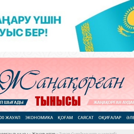
100 ЖАУАП
ЭКОНОМИКА
ҚОҒАМ
САЯСАТ
ОҚИҒАЛАР
ӘЛ
қорған тынысы
»
Жаңалықтар
» Тұрар Сүлейменовтың мектебі