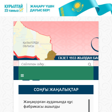
СОҢҒЫ ЖАҢАЛЫҚТАР
Жаңақорған ауданында құс
фабрикасы ашылды