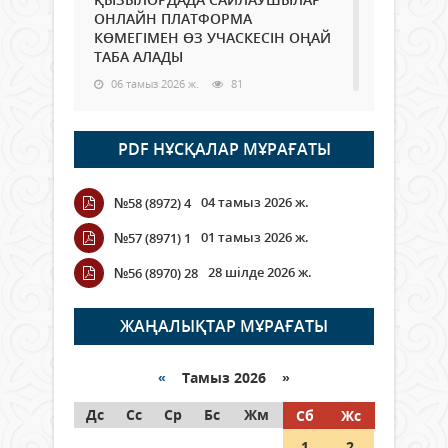
ОНЛАЙН ПЛАТФОРМА
КӨМЕГІМЕН ӨЗ УЧАСКЕСІН ОҢАЙ
ТАБА АЛАДЫ
06 тамыз 2026 ж.
81
Open Air: Қызылорда облысы
PDF НҰСҚАЛАР МҰРАҒАТЫ
полиция департаменті 20
мыңнан астам көрерменнің
қауіпсіздігін қамтамасыз етті
04 тамыз 2026 ж.
№58 (8972) 4
06 тамыз 2026 ж.
88
01 тамыз 2026 ж.
№57 (8971) 1
Wi-Fi ҚАБЫРҒА АРҚЫЛЫ ҚАЛАЙ
28 шілде 2026 ж.
№56 (8970) 28
ӨТЕДІ?
06 тамыз 2026 ж.
257
ЖАҢАЛЫҚТАР МҰРАҒАТЫ
Как могут проголосовать
граждане Казахстана,
«
Тамыз 2026 »
находящиеся за рубежом?
Дс
Сс
Ср
Бс
Жм
Сб
Жс
05 тамыз 2026 ж.
139
1
2