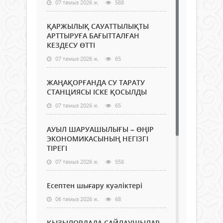
07 тамыз 2026 ж.
588
ҚАРЖЫЛЫҚ САУАТТЫЛЫҚТЫ
АРТТЫРУҒА БАҒЫТТАЛҒАН
КЕЗДЕСУ ӨТТІ
07 тамыз 2026 ж.
65
ЖАҢАҚОРҒАНДА СУ ТАРАТУ
СТАНЦИЯСЫ ІСКЕ ҚОСЫЛДЫ
07 тамыз 2026 ж.
65
АУЫЛ ШАРУАШЫЛЫҒЫ – ӨҢІР
ЭКОНОМИКАСЫНЫҢ НЕГІЗГІ
ТІРЕГІ
07 тамыз 2026 ж.
558
Есептен шығару куәліктері
06 тамыз 2026 ж.
68
ҚЫЗЫЛОРДАДА САЙЛАУШЫЛАР