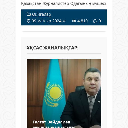
Қазақстан Журналистер Одағының мүшесі
Оқиғалар
09 мамыр 2024 ж.
4 819
0
ҰҚСАС ЖАҢАЛЫҚТАР:
Талғат Зейдалиев
ауылшаруашылығы