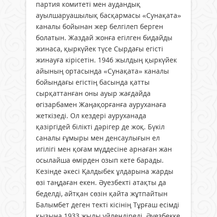
партия комитеті мен аудандық
ауылшаруашылық басқармасы «Сунақата»
каналы бойынан жер белгілеп берген
болатын. Жаздай жонға егілген бидайды
жинаса, қыркүйек түсе Сырдағы егісті
жинауға кірісетін. 1946 жылдың қыркүйек
айының ортасында «Сунақата» каналы
бойындағы егістің басында қатты
сырқаттанған оны ауыр жағдайда
өгізарбамен Жаңақорғанға ауруханаға
жеткізеді. Ол кездері ауруханада
қазіргідей білікті дәрігер де жоқ. Бүкіл
саналы ғұмыры мен денсаулығын ел
игілігі мен қоғам мүддесіне арнаған жан
осылайша өмірден озып кете барады.
Кезінде әкесі Қалдыбек ұлдарына жарды
өзі таңдаған екен. Әуезбекті атақты да
беделді, айтқан сөзін қайта жұтпайтын
Балымбет деген текті кісінің Тұрғаш есімді
қызына 1933 жылы үйлендіреді. Әуезбекке