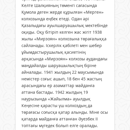
Келте Шалқияның төменгі сағасында
Қумола деген жерде құрылған «Мерген»
колхозында еңбек етеді. Одан әрі
Қазалыдағы ауылшаруашылық мектебінде
оқиды. Оқу бітіріп келген жас жігіт 1938
жылы «Мирзоян» колхозына төрағалыққа
сайланады. Іскерлік қабілеті мен шебер
ұйымдастырушылық қасиетінің
арқасында «Мирзоян» колхозы аудандағы
маңдайалды шаруашылықтың біріне
айналады. 1941 жылдың 22 маусымында
немістер соғыс ашып, 18 бен 45 жастың
арасындағы ер азаматтар майданға
аттана бастады. 1942 жылдың 19
наурызында «Жайылма» ауылдық
Кеңесіне қарасты үш колхоздың да
төрағасы соғысқа қатар алынды. Міне осы
қатарда майданға аттанған Әуезбек ІІ
топтағы мүгедек болып елге оралады.