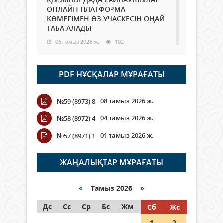
ОНЛАЙН ПЛАТФОРМА
КӨМЕГІМЕН ӨЗ УЧАСКЕСІН ОҢАЙ
ТАБА АЛАДЫ
06 тамыз 2026 ж.
102
Open Air: Қызылорда облысы
PDF НҰСҚАЛАР МҰРАҒАТЫ
полиция департаменті 20
мыңнан астам көрерменнің
қауіпсіздігін қамтамасыз етті
08 тамыз 2026 ж.
№59 (8973) 8
06 тамыз 2026 ж.
125
04 тамыз 2026 ж.
№58 (8972) 4
Wi-Fi ҚАБЫРҒА АРҚЫЛЫ ҚАЛАЙ
01 тамыз 2026 ж.
№57 (8971) 1
ӨТЕДІ?
06 тамыз 2026 ж.
279
ЖАҢАЛЫҚТАР МҰРАҒАТЫ
Как могут проголосовать
граждане Казахстана,
«
Тамыз 2026 »
находящиеся за рубежом?
Дс
Сс
Ср
Бс
Жм
Сб
Жс
05 тамыз 2026 ж.
161
1
2