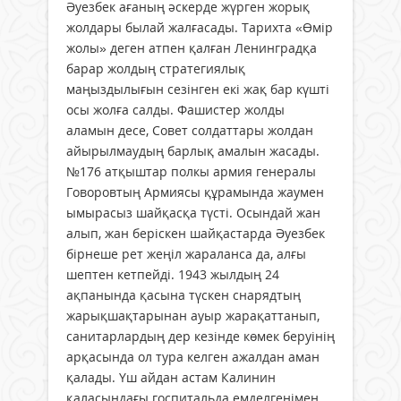
Әуезбек ағаның әскерде жүрген жорық
жолдары былай жалғасады. Тарихта «Өмір
жолы» деген атпен қалған Ленинградқа
барар жолдың стратегиялық
маңыздылығын сезінген екі жақ бар күшті
осы жолға салды. Фашистер жолды
аламын десе, Совет солдаттары жолдан
айырылмаудың барлық амалын жасады.
№176 атқыштар полкы армия генералы
Говоровтың Армиясы құрамында жаумен
ымырасыз шайқасқа түсті. Осындай жан
алып, жан беріскен шайқастарда Әуезбек
бірнеше рет жеңіл жараланса да, алғы
шептен кетпейді. 1943 жылдың 24
ақпанында қасына түскен снарядтың
жарықшақтарынан ауыр жарақаттанып,
санитарлардың дер кезінде көмек беруінің
арқасында ол тура келген ажалдан аман
қалады. Үш айдан астам Калинин
қаласындағы госпитальда емделгенімен