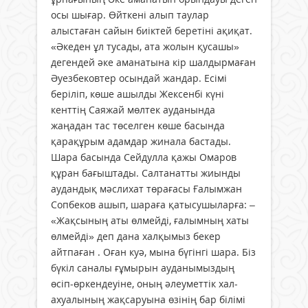
осы шығар. Өйткені алып таулар
алыстаған сайын биіктей беретіні ақиқат.
«Әкеден ұл тусады, ата жолын қусашы»
дегендей әке аманатына кір шалдырмаған
Әуезбековтер осындай жандар. Есімі
беріліп, көше ашылды Жексенбі күні
кенттің Саяжай мөлтек ауданында
жаңадан тас төселген көше басында
қарақұрым адамдар жинала бастады.
Шара басында Сейдулла қажы Омаров
құран бағыштады. Салтанатты жиынды
аудандық мәслихат төрағасы Ғалымжан
Сопбеков ашып, шараға қатысушыларға: –
«Жақсының аты өлмейді, ғалымның хаты
өлмейді» деп дана халқымыз бекер
айтпаған . Оған куә, мына бүгінгі шара. Біз
бүкіл саналы ғұмырын ауданымыздың
өсіп-өркендеуіне, оның әлеуметтік хал-
ахуалының жақсаруына өзінің бар білімі