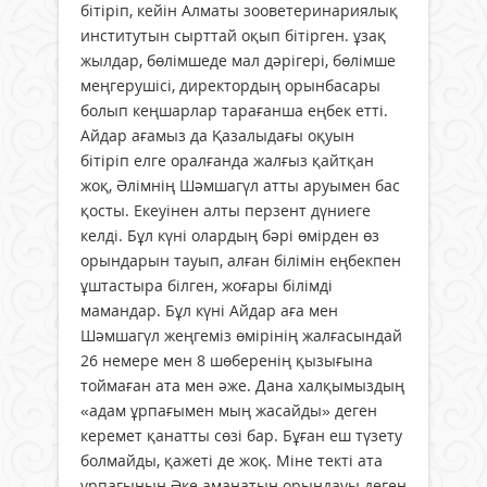
бітіріп, кейін Алматы зооветеринариялық
институтын сырттай оқып бітірген. ұзақ
жылдар, бөлімшеде мал дәрігері, бөлімше
меңгерушісі, директордың орынбасары
болып кеңшарлар тарағанша еңбек етті.
Айдар ағамыз да Қазалыдағы оқуын
бітіріп елге оралғанда жалғыз қайтқан
жоқ, Әлімнің Шәмшагүл атты аруымен бас
қосты. Екеуінен алты перзент дүниеге
келді. Бұл күні олардың бәрі өмірден өз
орындарын тауып, алған білімін еңбекпен
ұштастыра білген, жоғары білімді
мамандар. Бұл күні Айдар аға мен
Шәмшагүл жеңгеміз өмірінің жалғасындай
26 немере мен 8 шөберенің қызығына
тоймаған ата мен әже. Дана халқымыздың
«адам ұрпағымен мың жасайды» деген
керемет қанатты сөзі бар. Бұған еш түзету
болмайды, қажеті де жоқ. Міне текті ата
ұрпағының Әке аманатын орындауы деген