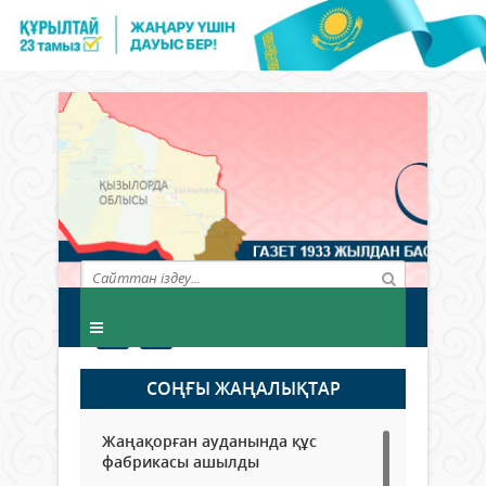
СОҢҒЫ ЖАҢАЛЫҚТАР
Жаңақорған ауданында құс
фабрикасы ашылды