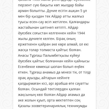
перзент сүю бақыты көп жылдар бойы
арман болыпты. Дүние есігін ашқан 5 ұл
мен бір қыздан тек Айдар атты жалғыз
туысы есен-сау өсіп жетілген. Қалғандары
жастайынан шетінеп кетіпті. Айдар
Әуезбек соғыстан келгеннен кейін 1944
жылы дүниеге келген. Бірақ оның
ержеткенін қайран әке көре алмай, ол екі
жасқа толар толмаста қайтыс болған.
Анасы Тұрғаш Палымбетқызы күйеуі
Әуезбек қайтыс болғаннан кейін қайнысы
Есенбекке көмекші шопан болып еңбек
еткен. Тұрғаш анамыз да мінезі тік, от тілді
орақ ауызды, айтарын кейінге
қалдырмаған кісі, әрі арабша өте сауатты
болған. Осындай тектілерден қалған
жақсының көзі болған Айдар ағамыз да
әке жолын қуып, орта мектептен соң
Қазалы зооветеринариялық техникумды