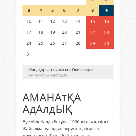
Шетелде жүрген Қазақстан
3
4
5
6
7
8
9
азаматтары қалай дауыс бере
алады?
10
11
12
13
14
15
16
05 тамыз 2026 ж.
172
17
18
19
20
21
22
23
24
25
26
27
28
29
30
31
Жаңақорған тынысы
»
Оқиғалар
»
АМАНАтҚА АдАлдЫҚ
АМАНАтҚА
АдАлдЫҚ
Әуезбек Қалдыбекұлы 1906 жылы қазіргі
Жайылма ауылдық округінің кіндігін
мекендеген. Тамғабай қажының