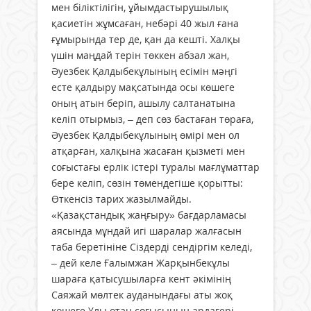
мен біліктілігін, ұйымдастырушылық
қасиетін жұмсаған, небәрі 40 жыл ғана
ғұмырында тер де, қан да кешті. Халқы
үшін маңдай терін төккен абзал жан,
Әуезбек Қалдыбекұлының есімін мәңгі
есте қалдыру мақсатында осы көшеге
оның атын беріп, ашылу салтанатына
келіп отырмыз, – деп сөз бастаған төраға,
Әуезбек Қалдыбекұлының өмірі мен ол
атқарған, халқына жасаған қызметі мен
соғыстағы ерлік істері туралы мағлұматтар
бере келіп, сөзін төмендегіше қорытты:
Өткенсіз тарих жазылмайды.
«Қазақстандық жаңғыру» бағдарламасы
аясында мұндай игі шаралар жалғасын
таба беретініне Сіздерді сендіргім келеді,
– дей келе Ғалымжан Жарқынбекұлы
шараға қатысушыларға кент әкімінің
Саяжай мөлтек ауданындағы аты жоқ
көшеге Ұлы отан соғысының ардагері