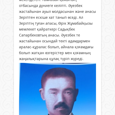
отбасында дүниеге келіпті. Әуезбек
жастайынан ауыл молдасынан және анасы
Зеріптен ескіше хат танып өседі. Ал
Зеріптің туған апасы, Өрік Жұмабайқызы
мемлекет қайраткері Садықбек
Сапарбековтың анасы. Әуезбек те
жастайынан осындай текті адамдармен
аралас-құралас болып, айнала қоғамдағы
болып жатқан өзгерістер мен қоғамның
жаңалықтарына құлақ түріп жүреді.