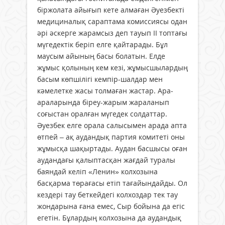
біржолата айығып кете алмаған Әуезбекті
медициналық сараптама комиссиясы одан
әрі әскерге жарамсыз деп тауып ІІ топтағы
мүгедектік беріп елге қайтарады. Бұл
маусым айының басы болатын. Елде
жұмыс қолының кем кезі, жұмысшылардың
басым көпшілігі кемпір-шалдар мен
кәмелетке жасы толмаған жастар. Ара-
араларында біреу-жарым жараланып
соғыстан оралған мүгедек солдаттар.
Әуезбек елге орала салысымен арада апта
өтпей – ақ аудандық партия комитеті оны
жұмысқа шақыртады. Аудан басшысы оған
аудандағы қалыптасқан жағдай туралы
баяндай келіп «Ленин» колхозына
басқарма төрағасы етіп тағайындайды. Ол
кездері тау беткейдегі колхоздар тек тау
жондарына ғана емес, Сыр бойына да егіс
егетін. Бұлардың колхозына да аудандық