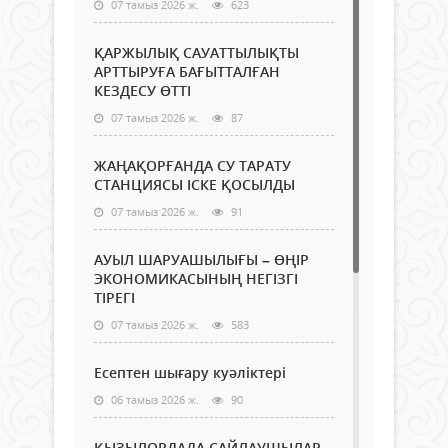
07 тамыз 2026 ж.
623
ҚАРЖЫЛЫҚ САУАТТЫЛЫҚТЫ
АРТТЫРУҒА БАҒЫТТАЛҒАН
КЕЗДЕСУ ӨТТІ
07 тамыз 2026 ж.
87
ЖАҢАҚОРҒАНДА СУ ТАРАТУ
СТАНЦИЯСЫ ІСКЕ ҚОСЫЛДЫ
07 тамыз 2026 ж.
91
АУЫЛ ШАРУАШЫЛЫҒЫ – ӨҢІР
ЭКОНОМИКАСЫНЫҢ НЕГІЗГІ
ТІРЕГІ
07 тамыз 2026 ж.
583
Есептен шығару куәліктері
06 тамыз 2026 ж.
90
ҚЫЗЫЛОРДАДА САЙЛАУШЫЛАР