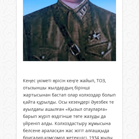
Кеңес үкіметі өрісін кеңге жайып, ТОЗ,
отызыншы жылдардың бірінші
жартысынан бастап олар колхоздар болып
қайта құрылды. Осы кезеңдері Әуезбек те
ауылдағы ашылған «Қызыл отауларға»
барып жүріп өздігінше төте жазуды да
үйреніп алды. Колхоздастыру жұмысына
белсене араласқан жас жігіт алғашқыда
бригадир,комсомол жетекшісі, 1934 жылы