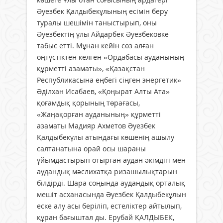
Әуезбек Қалдыбекұлының есімін беру
туралы шешімін таныстырып, оны
Әуезбектің ұлы Айдарбек Әуезбековке
табыс етті. Мұнан кейін сөз алған
оңтүстіктен келген «Ордабасы ауданының
құрметті азаматы», «Қазақстан
Республикасына еңбегі сіңген энергетик»
Әділхан Исабаев, «Қоңырат Алты Ата»
қоғамдық қорының төрағасы,
«Жаңақорған ауданының» құрметті
азаматы Мадияр Ахметов Әуезбек
Қалдыбекұлы атындағы көшенің ашылу
салтанатына орай осы шараны
ұйымдастырып отырған аудан әкімдігі мен
аудандық мәслихатқа ризашылықтарын
білдірді. Шара соңында аудандық орталық
мешіт асханасында Әуезбек Қалдыбекұлын
еске алу асы беріліп, естеліктер айтылып,
құран бағыштал ды. Ерубай ҚАЛДЫБЕК,