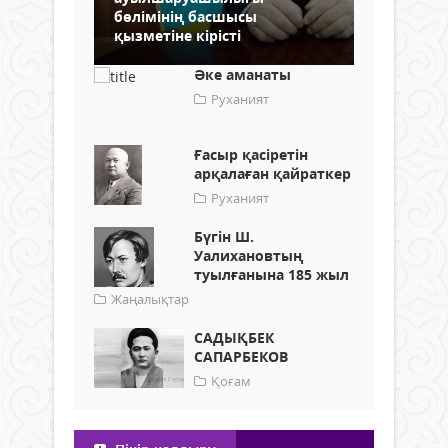
бөлімінің басшысы
қызметіне кірісті
Әке аманаты
Руханият
Ғасыр қасіретін
арқалаған қайраткер
Руханият
Бүгін Ш.
Уалихановтың
туылғанына 185 жыл
Жаңалықтар
САДЫҚБЕК
САПАРБЕКОВ
Қоғам