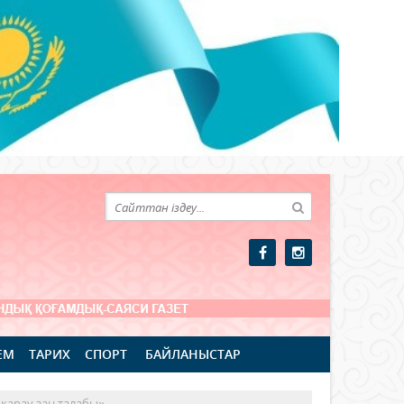
ЕМ
ТАРИХ
СПОРТ
БАЙЛАНЫСТАР
 қарау заң талабы»