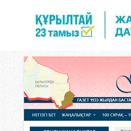
НЕГІЗГІ БЕТ
ЖАҢАЛЫҚТАР
100 СҰРАҚ – 
Жаңа