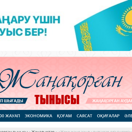
100 ЖАУАП
ЭКОНОМИКА
ҚОҒАМ
САЯСАТ
ОҚИҒАЛАР
ӘЛ
қорған тынысы
»
Жаңалықтар
» «Жеке және заңды тұлғалар өтініштерін