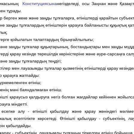
ликасының
Конституциясына
негізделеді, осы Заңнан және Қазақс
нен тұрады.
ер берген жеке және заңды тұлғаларға, өтініштерді қарайтын субъе
е заңды тұлғалардың өтініштерін қарауға байланысты құқықтық қаты
лық;
штерге қойылатын талаптардың бірыңғайлылығы;
және заңды тұлғалар құқықтарының, бостандықтары мен заңды мүддел
терді қарау кезінде төрешілдік көріністеріне және әуре-сарсаңға са
әне заңды тұлғалардың теңдігі;
тілер мен лауазымды тұлғалар қызметінің өтініштерді қарау кезінд
 қарауға жатпайды:
бүркемеленген өтініш;
енің мәні баяндалмаған өтініш.
інішті қараусыз қалдыруға негіз болған жағдайлар кейіннен жойылс
рауға міндетті.
і есепке алу - өтінішті қабылдау және қарау жөніндегі мәліме
икалық есептілікте көрсетеді. Өтінішті қабылдау - субъектінің
ерін қабылдайды.
і қарау - субъектінің, лауазымды тұлғаның тіркелген өтініш бойын