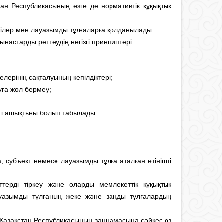
тан Республикасының өзге де нормативтік құқықтық
ктілер мен лауазымды тұлғаларға қолданылады.
настарды реттеудің негізгі принциптері:
ерінің сақталуының кепілдіктері;
луға жол бермеу;
егі ашықтығы болып табылады.
а, субъект немесе лауазымды тұлға аталған өтінішті
ттерді тіркеу және оларды мемлекеттік құқықтық
, лауазымды тұлғаның жеке және заңды тұлғалардың
ша Қазақстан Республикасының заңнамасына сәйкес өз