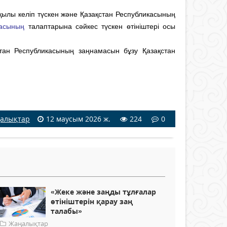
қылы келіп түскен және Қазақстан Республикасының
асының
талаптарына сәйкес түскен өтініштері осы
стан Республикасының заңнамасын бұзу Қазақстан
алықтар
12 маусым 2026 ж.
224
0
«Жеке және заңды тұлғалар
өтініштерін қарау заң
талабы»
Жаңалықтар