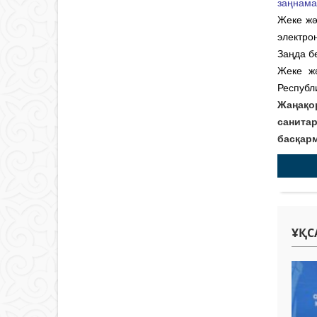
заңнам
Жеке жә
электро
Заңда бе
Жеке жә
Республ
Жаңақо
санита
басқар
ҰҚС