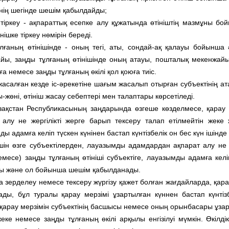
інің шегінде шешім қабылдайды;
і тіркеу - ақпараттық есепке алу құжатында өтініштің мазмұны бо
інішке тіркеу нөмірін береді.
лғаның өтiнiшiнде - оның тегi, аты, сондай-ақ қалауы бойынша ә
йы, заңды тұлғаның өтiнiшiнде оның атауы, пошталық мекенжайы, 
ға немесе заңды тұлғаның өкілі қол қоюға тиiс.
асалған кезде іс-әрекетіне шағым жасалып отырған субъектінің а
-жөні, өтініш жасау себептері мен талаптары көрсетіледі.
зақстан Республикасының заңдарында өзгеше көзделмесе, қарау 
 алу не жергiлiктi жерге барып тексеру талап етiлмейтiн жеке 
ы адамға келіп түскен күнінен бастап күнтiзбелiк он бес күн iшiнде
шiн өзге субъектiлерден, лауазымды адамдардан ақпарат алу не ж
емесе) заңды тұлғаның өтiнiшi субъектiге, лауазымды адамға келiп
ы және ол бойынша шешiм қабылданады.
 зерделеу немесе тексеру жүргiзу қажет болған жағдайларда, қарау
ады, бұл туралы қарау мерзiмi ұзартылған күннен бастап күнтiз
і қарау мерзімін субъектінің басшысы немесе оның орынбасары ұза
жеке немесе заңды тұлғаның өкілі арқылы енгізілуі мүмкін. Өкілд