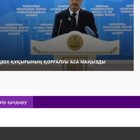
ҢБЕК ҚҰҚЫҒЫНЫҢ ҚОРҒАЛУЫ АСА МАҢЫЗДЫ
кір қалдыру