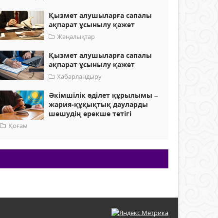
Қызмет алушыларға сапалы
ақпарат ұсынылу қажет
Жаңалықтар
Қызмет алушыларға сапалы
ақпарат ұсынылу қажет
Хабарландыру
Әкімшілік әділет құрылымы –
жария-құқықтық дауларды
шешудің ерекше тетігі
Қоғам