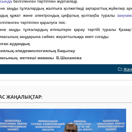
асында
белгіленген тәртіппен жүргізіледі.
не заңды тұлғалардың жалпыға қолжетімді ақпараттық жүйелер ар
ндық құжат және электрондық цифрлық қолтаңба туралы
заңнам
лгіленген тәртіппен қаралуға тиіс.
не заңды тұлғалардың өтініштерін қарау тәртібі туралы Қазақ
икасының заңдарына сәйкес жауаптылыққа әкеп соғады.
рған аудандық
риялық-эпидемиологиялық бақылау
масының жетекші маманы Б.Шаханова
Жаң
АС ЖАҢАЛЫҚТАР: