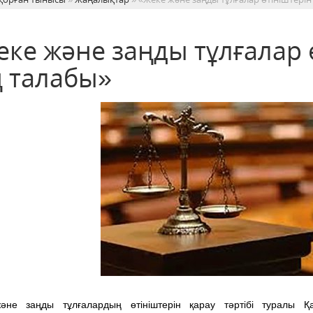
еке және заңды тұлғалар 
ң талабы»
әне заңды тұлғалардың өтініштерін қарау тәртібі туралы Қ