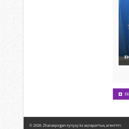
Е
Пі
© 2026. Zhanaqorgan-tynysy.kz ақпараттық агенттігі.