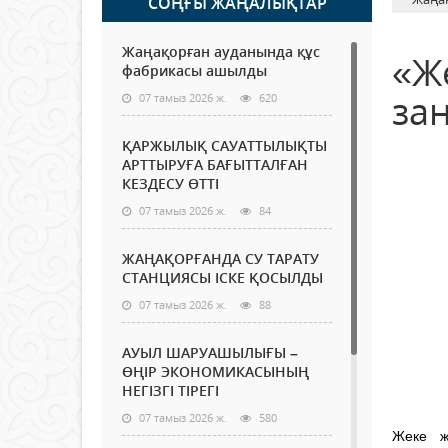
СОҢҒЫ ЖАҢАЛЫҚТАР
Жаңақорған ауданында құс
«Ж
фабрикасы ашылды
за
07 тамыз 2026 ж.
620
ҚАРЖЫЛЫҚ САУАТТЫЛЫҚТЫ
АРТТЫРУҒА БАҒЫТТАЛҒАН
КЕЗДЕСУ ӨТТІ
07 тамыз 2026 ж.
84
ЖАҢАҚОРҒАНДА СУ ТАРАТУ
СТАНЦИЯСЫ ІСКЕ ҚОСЫЛДЫ
07 тамыз 2026 ж.
88
АУЫЛ ШАРУАШЫЛЫҒЫ –
ӨҢІР ЭКОНОМИКАСЫНЫҢ
НЕГІЗГІ ТІРЕГІ
07 тамыз 2026 ж.
580
Жеке ж