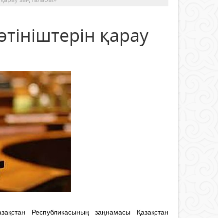
өтініштерін қарау
азақстан Республикасының заңнамасы Қазақстан