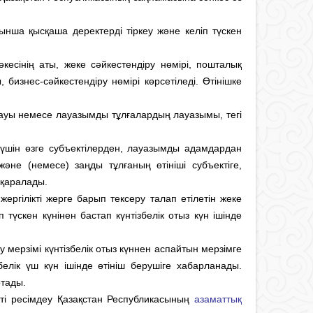
йынша қысқаша деректерді тіркеу және келіп түскен
кесiнiң аты, жеке сәйкестендіру нөмірі, пошталық
бизнес-сәйкестендіру нөмірі көрсетiледi. Өтiнiшке
тауы немесе лауазымды тұлғалардың лауазымы, тегі
үшiн өзге субъектiлерден, лауазымды адамдардан
және (немесе) заңды тұлғаның өтiнiшi субъектіге,
 қаралады.
ергiлiктi жерге барып тексеру талап етiлетiн жеке
 түскен күнінен бастап күнтiзбелiк отыз күн iшiнде
 мерзiмi күнтiзбелiк отыз күннен аспайтын мерзiмге
белiк үш күн iшiнде өтініш берушiге хабарланады.
ртады.
ікті ресімдеу Қазақстан Республикасының
азаматтық