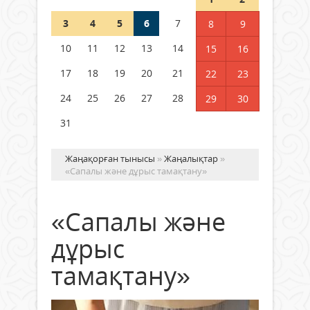
3
4
5
6
7
8
9
Германия аптап ыстыққа
байланысты суды үнемдей
10
11
12
13
14
15
16
бастады
17
18
19
20
21
22
23
04 тамыз 2026 ж.
88
24
25
26
27
28
29
30
31
Жаңақорған тынысы
»
Жаңалықтар
»
«Сапалы және дұрыс тамақтану»
«Сапалы және
дұрыс
тамақтану»