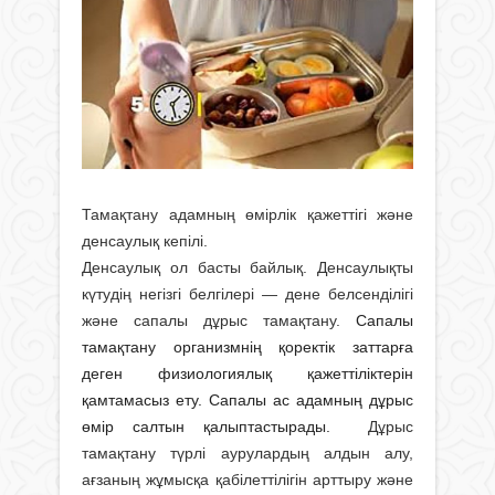
Тамақтану адамның өмірлік қажеттігі және
денсаулық кепілі.
Денсаулық ол басты байлық. Денсаулықты
күтудің негізгі белгілері — дене белсенділігі
және сапалы дұрыс тамақтану.
Сапалы
тамақтану организмнің қоректік заттарға
деген физиологиялық қажеттіліктерін
қамтамасыз ету. Сапалы ас адамның дұрыс
өмір салтын қалыптастырады.
Дұрыс
тамақтану түрлі аурулардың алдын алу,
ағзаның жұмысқа қабілеттілігін арттыру және