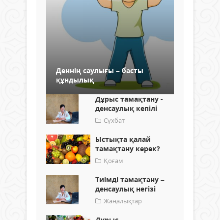
Деннің саулығы – басты
құндылық
Дұрыс тамақтану -
денсаулық кепілі
Сұхбат
Ыстықта қалай
тамақтану керек?
Қоғам
Тиімді тамақтану –
денсаулық негізі
Жаңалықтар
Дұрыс