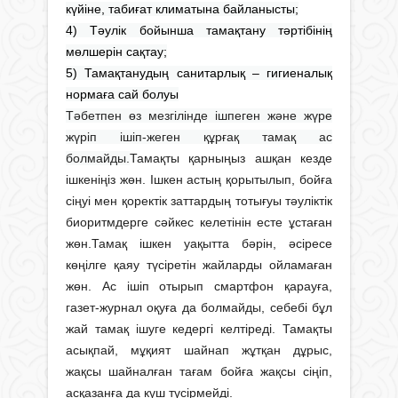
күйіне, табиғат климатына байланысты;
4) Тәулік бойынша тамақтану тәртібінің
мөлшерін сақтау;
5) Тамақтанудың санитарлық – гигиеналық
нормаға сай болуы
Тәбетпен өз мезгілінде ішпеген және жүре
жүріп ішіп-жеген құрғақ тамақ ас
болмайды.
Тамақты қарныңыз ашқан кезде
ішкеніңіз жөн. Ішкен астың қорытылып, бойға
сіңуі мен қоректік заттардың тотығуы тәуліктік
биоритмдерге сәйкес келетінін есте ұстаған
жөн.
Тамақ ішкен уақытта бәрін, әсіресе
көңілге қаяу түсіретін жайларды ойламаған
жөн. Ас ішіп отырып смартфон қарауға,
газет-журнал оқуға да болмайды, себебі бұл
жай тамақ ішуге кедергі келтіреді. Тамақты
асықпай, мұқият шайнап жұтқан дұрыс,
жақсы шайналған тағам бойға жақсы сіңіп,
асқазанға да күш түсірмейді.