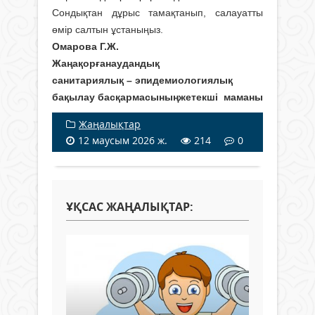
Сондықтан дұрыс тамақтанып, салауатты
өмір салтын ұстаныңыз.
Омарова Г.Ж.
Жаңақорғанаудандық
санитариялық – эпидемиологиялық
бақылау басқармасыныңжетекші маманы
Жаңалықтар
12 маусым 2026 ж.
214
0
ҰҚСАС ЖАҢАЛЫҚТАР: