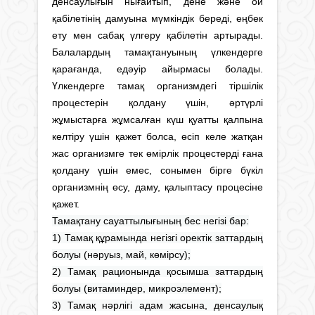
денсаулығын нығайтып, дене және ой
қабілетінің дамуына мүмкіндік береді, еңбек
ету мен сабақ үлгеру қабілетін артырады.
Балалардың тамақтануының үлкендерге
қарағанда, едәуір айырмасы болады.
Үлкендерге тамақ организмдегі тіршілік
процестерін қолдану үшін, әртүрлі
жұмыстарға жұмсалған күш қуатты қалпына
келтіру үшін қажет болса, өсіп келе жатқан
жас организмге тек өмірлік процестерді ғана
қолдану үшін емес, сонымен бірге бүкіл
организмнің өсу, даму, қалыптасу процесіне
қажет.
Тамақтану сауаттылығының бес негізі бар:
1) Тамақ құрамында негізгі оректік заттардың
болуы (нәруыз, май, көмірсу);
2) Тамақ рационында қосымша заттардың
болуы (витаминдер, микроэлемент);
3) Тамақ нәрлігі адам жасына, денсаулық