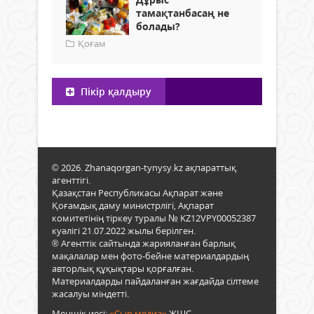
тамақтанбасаң не
болады?
Қоғам
Пікір қалдыру
© 2026. Zhanaqorgan-tynysy.kz ақпараттық
агенттігі.
Қазақстан Республикасы Ақпарат және
Қоғамдық даму министрлігі, Ақпарат
комитетінің тіркеу туралы № KZ12VPY00052387
куәлігі 21.07.2022 жылы берілген.
® Агенттік сайтында жарияланған барлық
мақалалар мен фото-бейне материалдардың
авторлық құқықтары қорғалған.
Материалдарды пайдаланған жағдайда сілтеме
жасалуы міндетті.
Меншік иесі:
«Сыр медиа»
ЖШС.