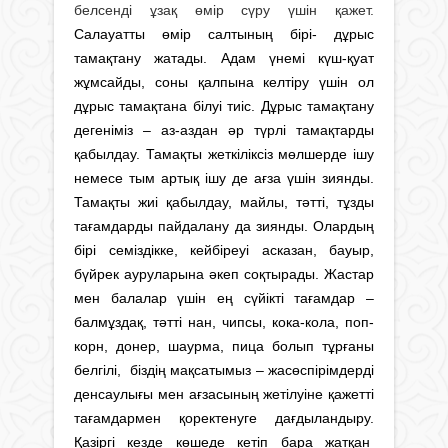
белсенді ұзақ өмір сүру үшін қажет.
Салауатты өмір салтының бірі- дұрыс
тамақтану жатады. Адам үнемі күш-қуат
жұмсайды, соны қалпына келтіру үшін ол
дұрыс тамақтана білуі тиіс. Дұрыс тамақтану
дегеніміз – аз-аздан әр түрлі тамақтарды
қабылдау. Тамақты жеткіліксіз мөлшерде ішу
немесе тым артық ішу де ағза үшін зиянды.
Тамақты жиі қабылдау, майлы, тәтті, тұзды
тағамдарды пайдалану да зиянды. Олардың
бірі семіздікке, кейбіреуі асказан, бауыр,
бүйрек ауруларына әкеп соқтырады. Жастар
мен балалар үшiн ең сүйiктi тағамдар –
балмұздақ, тәттi нан, чипсы, кока-кола, поп-
корн, донер, шаурма, пица болып тұрғаны
белгiлi, бiздiң мақсатымыз – жасөспiрiмдердi
денсаулығы мен ағзасының жетiлуiне қажеттi
тағамдармен қоректенуге дағдыландыру.
Қазіргі кезде көшеде кетіп бара жатқан