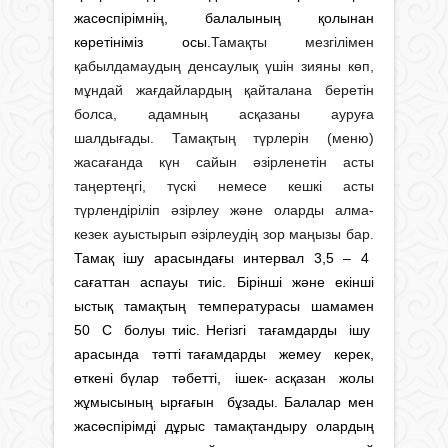
жасөспірімнің, балалының қолынан
көретініміз осы.
Тамақты мезгілімен
қабылдамаудың денсаулық үшін зияны көп,
мұндай жағдайлардың қайталана беретін
болса, адамның асқазаны ауруға
шалдығады. Тамақтың түрлерін (меню)
жасағанда күн сайын әзірленетін асты
таңертеңгі, түскі немесе кешкі асты
түрлендіріліп әзірлеу және оларды алма-
кезек ауыстырып әзірлеудің зор маңызы бар.
Тамақ ішу арасындағы интервал 3,5 – 4
сағаттан аспауы тиіс. Бірінші және екінші
ыстық тамақтың температурасы шамамен
50 С болуы тиіс. Негізгі тағамдарды ішу
арасында тәтті тағамдарды жемеу керек,
өткені бүлар тәбетті, ішек- асқазан жолы
жұмысының ырғағын бұзады. Балалар мен
жасөспірімді дұрыс тамақтандыру олардың