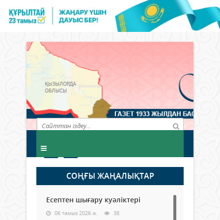
СОҢҒЫ ЖАҢАЛЫҚТАР
Есептен шығару куәліктері
06 тамыз 2026 ж.
38