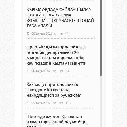
ҚЫЗЫЛОРДАДА САЙЛАУШЫЛАР
ОНЛАЙН ПЛАТФОРМА
КӨМЕГІМЕН ӨЗ УЧАСКЕСІН ОҢАЙ
ТАБА АЛАДЫ
06 тамыз 2026 ж.
41
Open Air: Қызылорда облысы
полиция департаменті 20
мыңнан астам көрерменнің
қауіпсіздігін қамтамасыз етті
06 тамыз 2026 ж.
53
Как могут проголосовать
граждане Казахстана,
находящиеся за рубежом?
05 тамыз 2026 ж.
113
Шетелде жүрген Қазақстан
азаматтары қалай дауыс бере