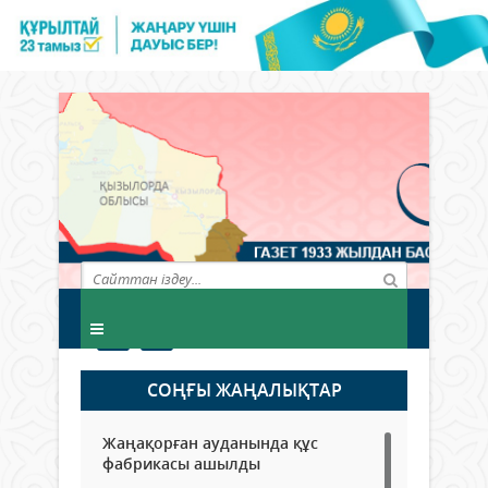
СОҢҒЫ ЖАҢАЛЫҚТАР
Жаңақорған ауданында құс
фабрикасы ашылды