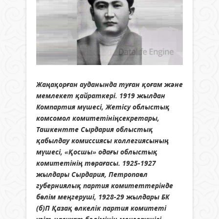
Жаңақорған ауданында туған қоғам және
мемлекет қайраткері. 1919 жылдан
Компартия мүшесі, Жетісу облыстық
комсомол комитетініңсекретары,
Ташкентте Сырдария облыстық
қабылдау комиссиясы коллегиясының
мүшесі, «Қосшы» одағы облыстық
комитетінің төрағасы. 1925-1927
жылдары Сырдария, Петропавл
губерниялық партия комитеттерінде
бөлім меңгеруші, 1928-29 жылдары БК
(б)П Қазақ өлкелік партия комитеті