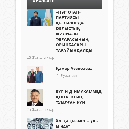
АРАЛБАЕВ
«НҰР ОТАН»
ПАРТИЯСЫ
ҚЫЗЫЛОРДА
ОБЛЫСТЫҚ
ФИЛИАЛЫ
ТӨРАҒАСЫНЫҢ
ОРЫНБАСАРЫ
ТАҒАЙЫНДАЛДЫ
Жаңалықтар
Қамар Үсенбаева
Руханият
БҮГІН ДІНМҰХАММЕД
ҚОНАЕВТЫҢ
ТУЫЛҒАН КҮНІ
Жаңалықтар
Ұлтқа қызмет – ұлы
міндет