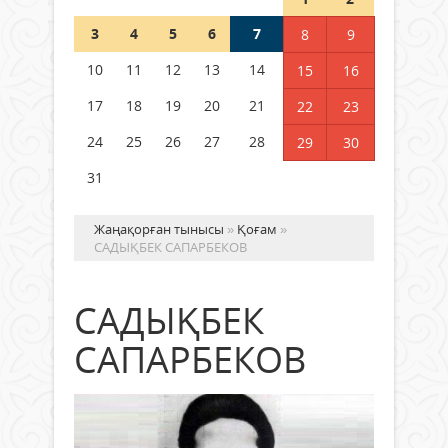
Шетелде жүрген Қазақстан
3
4
5
6
7
8
9
азаматтары қалай дауыс бере
алады?
10
11
12
13
14
15
16
05 тамыз 2026 ж.
134
17
18
19
20
21
22
23
24
25
26
27
28
29
30
31
Жаңақорған тынысы
»
Қоғам
»
САДЫҚБЕК САПАРБЕКОВ
САДЫҚБЕК
САПАРБЕКОВ