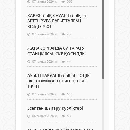
07 тамыз 2026 ж.
566
ҚАРЖЫЛЫҚ САУАТТЫЛЫҚТЫ
АРТТЫРУҒА БАҒЫТТАЛҒАН
КЕЗДЕСУ ӨТТІ
07 тамыз 2026 ж.
45
ЖАҢАҚОРҒАНДА СУ ТАРАТУ
СТАНЦИЯСЫ ІСКЕ ҚОСЫЛДЫ
07 тамыз 2026 ж.
44
АУЫЛ ШАРУАШЫЛЫҒЫ – ӨҢІР
ЭКОНОМИКАСЫНЫҢ НЕГІЗГІ
ТІРЕГІ
07 тамыз 2026 ж.
540
Есептен шығару куәліктері
06 тамыз 2026 ж.
53
ҚЫЗЫЛОРДАДА САЙЛАУШЫЛАР