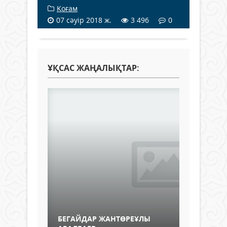
Қоғам
07 сәуір 2018 ж.
3 496
0
ҰҚСАС ЖАҢАЛЫҚТАР:
БЕГАЙДАР ЖАНТӨРЕҰЛЫ