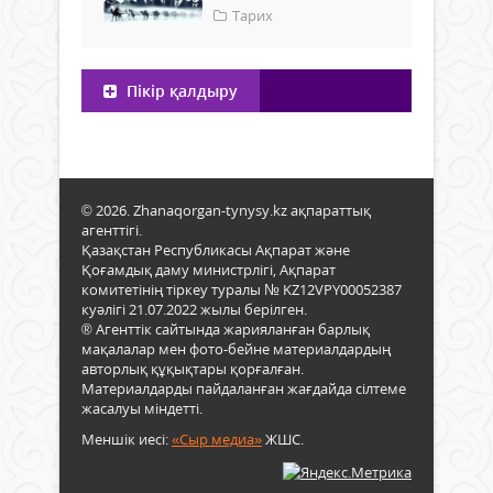
Тарих
Пікір қалдыру
© 2026. Zhanaqorgan-tynysy.kz ақпараттық
агенттігі.
Қазақстан Республикасы Ақпарат және
Қоғамдық даму министрлігі, Ақпарат
комитетінің тіркеу туралы № KZ12VPY00052387
куәлігі 21.07.2022 жылы берілген.
® Агенттік сайтында жарияланған барлық
мақалалар мен фото-бейне материалдардың
авторлық құқықтары қорғалған.
Материалдарды пайдаланған жағдайда сілтеме
жасалуы міндетті.
Меншік иесі:
«Сыр медиа»
ЖШС.