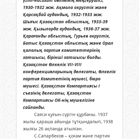
үгіт-насихат бөлімінің меңгерушісі,
1930-1932 жж. Ақмола округтік және
Қарсақбай аудандық, 1932-1933 жж.
Шығыс Қазақстан облыстық, 1933-39
жж. Қызылорда аудандық, 1936-37 жж.
Қарағанды облыстық, Гурьев округтік,
Батыс Қазақстан облыстық және Орал
қалалық партия комитеттерінің
хатшысы, бірінші хатшысы болды.
Қазақстан Өлкелік VII-VIII
конференцияларының делегаты, Өлкелік
партия Комитетінің мүшесі, бюро
мүшесі. Қазақстан Компартиясы І
съезінің делегаты, Қазақстан
Компартиясы ОК-нің мүшелігіне
сайланды.
Саяси қуғын-сүргін құрбаны. 1937
жылы қараша айында тұтқындалып, 1938
жылғы 26 ақпанда атылған.
С.Сапарбеков – қоғам және партия