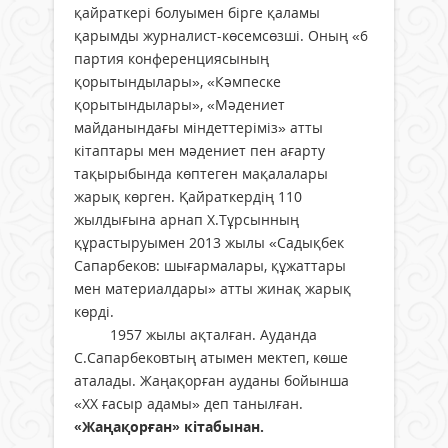
қайраткері болуымен бірге қаламы
қарымды журналист-көсемсөзші. Оның «6
партия конференциясының
қорытындылары», «Кәмпеске
қорытындылары», «Мәдениет
майданындағы міндеттеріміз» атты
кітаптары мен мәдениет пен ағарту
тақырыбында көптеген мақалалары
жарық көрген. Қайраткердің 110
жылдығына арнап Х.Тұрсынның
құрастыруымен 2013 жылы «Садықбек
Сапарбеков: шығармалары, құжаттары
мен материалдары» атты жинақ жарық
көрді.
1957 жылы ақталған. Ауданда
С.Сапарбековтың атымен мектеп, көше
аталады. Жаңақорған ауданы бойынша
«ХХ ғасыр адамы» деп танылған.
«Жаңақорған» кітабынан.