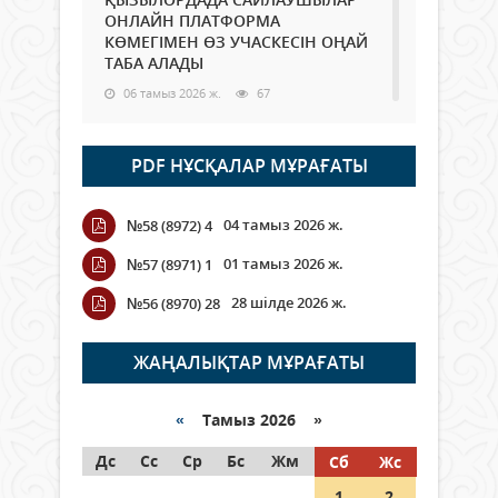
ОНЛАЙН ПЛАТФОРМА
КӨМЕГІМЕН ӨЗ УЧАСКЕСІН ОҢАЙ
ТАБА АЛАДЫ
06 тамыз 2026 ж.
67
Open Air: Қызылорда облысы
PDF НҰСҚАЛАР МҰРАҒАТЫ
полиция департаменті 20
мыңнан астам көрерменнің
қауіпсіздігін қамтамасыз етті
04 тамыз 2026 ж.
№58 (8972) 4
06 тамыз 2026 ж.
76
01 тамыз 2026 ж.
№57 (8971) 1
Wi-Fi ҚАБЫРҒА АРҚЫЛЫ ҚАЛАЙ
28 шілде 2026 ж.
№56 (8970) 28
ӨТЕДІ?
06 тамыз 2026 ж.
251
ЖАҢАЛЫҚТАР МҰРАҒАТЫ
Как могут проголосовать
граждане Казахстана,
«
Тамыз 2026 »
находящиеся за рубежом?
Дс
Сс
Ср
Бс
Жм
Сб
Жс
05 тамыз 2026 ж.
122
1
2