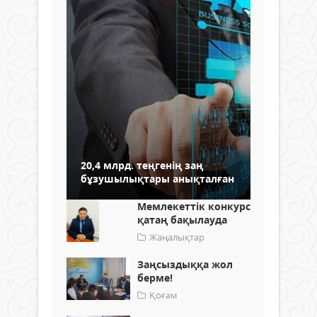
20,4 млрд. теңгенің заң
бұзушылықтары анықталған
Мемлекеттік конкурс
қатаң бақылауда
Жаңалықтар
Заңсыздыққа жол
берме!
Қоғам