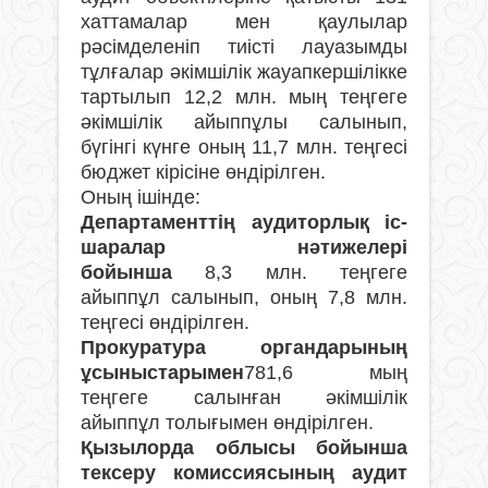
хаттамалар мен қаулылар
рәсімделеніп тиісті лауазымды
тұлғалар әкімшілік жауапкершілікке
тартылып 12,2 млн. мың теңгеге
әкімшілік айыппұлы салынып,
бүгінгі күнге оның 11,7 млн. теңгесі
бюджет кірісіне өндірілген.
Оның ішінде:
Департаменттің аудиторлық іс-
шаралар нәтижелері
бойынша
8,3 млн. теңгеге
айыппұл салынып, оның 7,8 млн.
теңгесі өндірілген.
Прокуратура органдарының
ұсыныстарымен
781,6 мың
теңгеге салынған әкімшілік
айыппұл толығымен өндірілген.
Қызылорда облысы бойынша
тексеру комиссиясының аудит