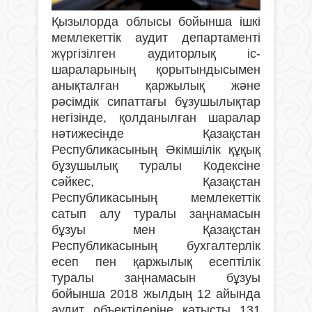
Қызылорда облысы бойынша ішкі
мемлекеттік аудит департаменті
жүргізілген аудиторлық іс-
шараларының қорытындысымен
анықталған қаржылық және
рәсімдік сипаттағы бұзушылықтар
негізінде, қолданылған шаралар
нәтижесінде Қазақстан
Республикасының Әкімшілік құқық
бұзушылық туралы Кодексіне
сәйкес, Қазақстан
Республикасының мемлекеттік
сатып алу туралы заңнамасын
бұзуы мен Қазақстан
Республикасының бухгалтерлік
есеп пен қаржылық есептілік
туралы заңнамасын бұзуы
бойынша 2018 жылдың 12 айында
аудит объектілеріне қатысты 131