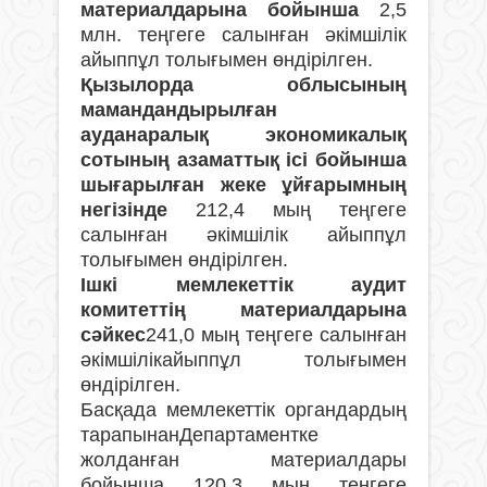
материалдарына бойынша
2,5
млн. теңгеге салынған әкімшілік
айыппұл толығымен өндірілген.
Қызылорда облысының
мамандандырылған
ауданаралық экономикалық
сотының азаматтық ісі бойынша
шығарылған жеке ұйғарымның
негізінде
212,4 мың теңгеге
салынған әкімшілік айыппұл
толығымен өндірілген.
Ішкі мемлекеттік аудит
комитеттің материалдарына
сәйкес
241,0 мың теңгеге салынған
әкімшілікайыппұл толығымен
өндірілген.
Басқада мемлекеттік органдардың
тарапынанДепартаментке
жолданған материалдары
бойынша 120,3 мың теңгеге