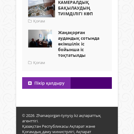
КАМЕРАЛДЫҚ
БАҚЫЛАУДЫҢ
ТИІМДІЛІГІ КӨП
Қоғам
Жаңақорған
аудандық сотында
әкімшілік іс
бойынша іс
тоқтатылды
Қоғам
Пікір қалдыру
© 2026. Zhanaqorgan-tynysy.kz ақпараттық
агенттігі.
Қазақстан Республикасы Ақпарат және
Қоғамдық даму министрлігі, Ақпарат