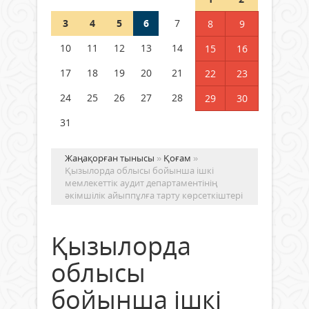
3
4
5
6
7
8
9
Германия аптап ыстыққа
байланысты суды үнемдей
10
11
12
13
14
15
16
бастады
17
18
19
20
21
22
23
04 тамыз 2026 ж.
94
24
25
26
27
28
29
30
31
Жаңақорған тынысы
»
Қоғам
»
Қызылорда облысы бойынша ішкі
мемлекеттік аудит департаментінің
әкімшілік айыппұлға тарту көрсеткіштері
Қызылорда
облысы
бойынша ішкі