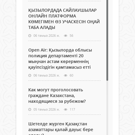
ҚЫЗЫЛОРДАДА САЙЛАУШЫЛАР
ОНЛАЙН ПЛАТФОРМА
КӨМЕГІМЕН ӨЗ УЧАСКЕСІН ОҢАЙ
ТАБА АЛАДЫ
06 тамыз 2026 ж.
56
Open Air: Қызылорда облысы
полиция департаменті 20
мыңнан астам көрерменнің
қауіпсіздігін қамтамасыз етті
06 тамыз 2026 ж.
60
Как могут проголосовать
граждане Казахстана,
находящиеся за рубежом?
05 тамыз 2026 ж.
117
Шетелде жүрген Қазақстан
азаматтары қалай дауыс бере