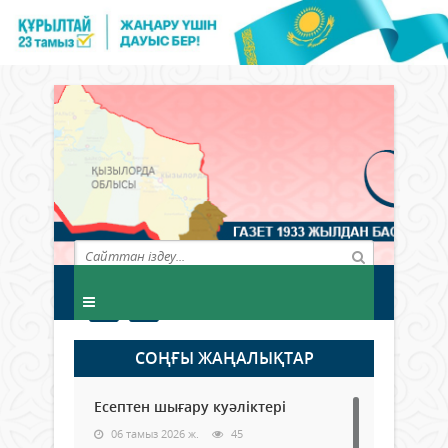
СОҢҒЫ ЖАҢАЛЫҚТАР
Есептен шығару куәліктері
06 тамыз 2026 ж.
45