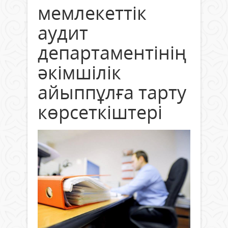
мемлекеттік
аудит
департаментінің
әкімшілік
айыппұлға тарту
көрсеткіштері