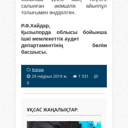
салынған әкімшілік айыппұл
толығымен өндірілген.
Р.Ә.Хайдар,
Қызылорда облысы бойынша
ішкі мемлекеттік аудит
департаментінің бөлім
басшысы.
Қоғам
29 наурыз 2019 ж.
1 531
0
ҰҚСАС ЖАҢАЛЫҚТАР: