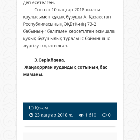
деп есетелген.
Соттың 10 қаңтар 2018 жылғы
қаулысымен құқық бұзушы А. Қазақстан
Республикасының ӘҚБтК-нің 73-2
бабының-1бөлігімен көрсетілген әкімшілік
құқық бұзушылық туралы іс бойынша іс
жүргізу тоқтатылған.
Э.Серікбаева,
Жаңақорған аудандық сотының бас
маманы.
Қоғам
23 қаңтар 2018 ж.
1 610
0