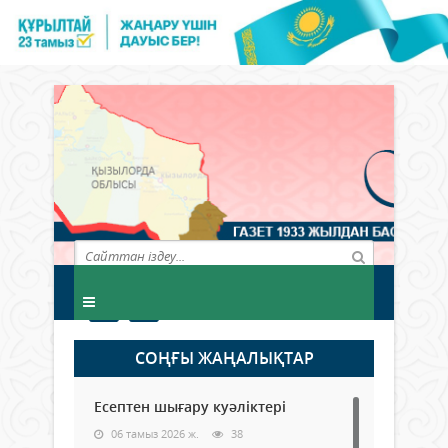
СОҢҒЫ ЖАҢАЛЫҚТАР
Есептен шығару куәліктері
06 тамыз 2026 ж.
38