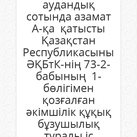
аудандық
сотында азамат
А-қа қатысты
Қазақстан
Республикасының
ӘҚБтК-нің 73-2-
бабының 1-
бөлігімен
қозғалған
әкімшілік құқық
бұзушылық
туралы іс