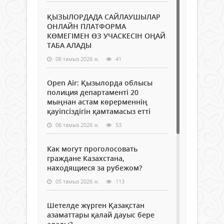
ҚЫЗЫЛОРДАДА САЙЛАУШЫЛАР
ОНЛАЙН ПЛАТФОРМА
КӨМЕГІМЕН ӨЗ УЧАСКЕСІН ОҢАЙ
ТАБА АЛАДЫ
06 тамыз 2026 ж.
41
Open Air: Қызылорда облысы
полиция департаменті 20
мыңнан астам көрерменнің
қауіпсіздігін қамтамасыз етті
06 тамыз 2026 ж.
53
Как могут проголосовать
граждане Казахстана,
находящиеся за рубежом?
05 тамыз 2026 ж.
113
Шетелде жүрген Қазақстан
азаматтары қалай дауыс бере