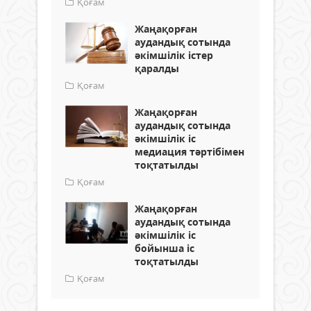
Қоғам
Жаңақорған
аудандық сотында
әкімшілік істер
қаралды
Қоғам
Жаңақорған
аудандық сотында
әкімшілік іс
медиация тәртібімен
тоқтатылды
Қоғам
Жаңақорған
аудандық сотында
әкімшілік іс
бойынша іс
тоқтатылды
Қоғам