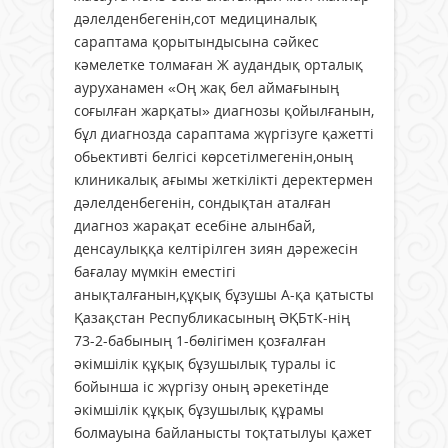
дәлелденбегенін,сот медициналық
сараптама қорытындысына сәйкес
кәмелетке толмаған Ж аудандық орталық
ауруханамен «Оң жақ бел аймағының
соғылған жарқаты» диагнозы қойылғанын,
бұл диагнозда сараптама жүргізуге қажетті
обьективті белгісі көрсетілмегенін,оның
клиникалық ағымы жеткілікті деректермен
дәлелденбегенін, сондықтан аталған
диагноз жарақат есебіне алынбай,
денсаулыққа келтірілген зиян дәрежесін
бағалау мүмкін еместігі
анықталғанын,құқық бұзушы А-қа қатысты
Қазақстан Республикасының ӘҚБтК-нің
73-2-бабының 1-бөлігімен қозғалған
әкімшілік құқық бұзушылық туралы іс
бойынша іс жүргізу оның әрекетінде
әкімшілік құқық бұзушылық құрамы
болмауына байланысты тоқтатылуы қажет