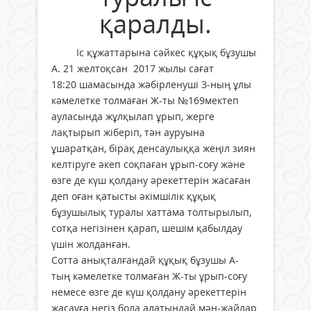
қаралды.
Іс құжаттарына сәйкес құқық бұзушы
А. 21 желтоқсан 2017 жылы cағат
18:20 шамасында жәбірленуші З-ның ұлы
кәмелетке толмаған Ж-ты №169мектеп
ауласында жұлқылап ұрып, жерге
лақтырып жіберіп, тән ауруына
ұшаратқан, бірақ денсаулыққа жеңіл зиян
келтіруге әкеп соқпаған ұрып-соғу және
өзге де күш қолдану әрекеттерін жасаған
деп оған қатысты әкімшілік құқық
бұзушылық туралы хаттама толтырылып,
сотқа негізінен қарап, шешім қабылдау
үшін жолданған.
Сотта анықталғандай құқық бұзушы А-
тың кәмелетке толмаған Ж-ты ұрып-соғу
немесе өзге де күш қолдану әрекеттерін
жасауға негіз бола алатындай мән-жайлар