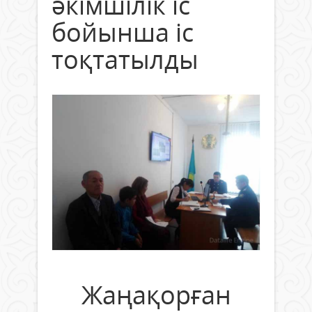
әкімшілік іс
бойынша іс
тоқтатылды
Жаңақорған