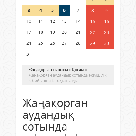
3
4
5
6
7
8
9
Германия аптап ыстыққа
байланысты суды үнемдей
10
11
12
13
14
15
16
бастады
17
18
19
20
21
22
23
04 тамыз 2026 ж.
88
24
25
26
27
28
29
30
31
Жаңақорған тынысы
»
Қоғам
»
Жаңақорған аудандық сотында әкімшілік
іс бойынша іс тоқтатылды
Жаңақорған
аудандық
сотында