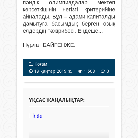
пәндік олимпиадалар мектеп
көрсеткішінін негізгі критерийіне
айналады. Бұл – адами капиталды
дамытуға басымдық берген озық
елдердің тәжірибесі. Ендеше...
Нұрлат БАЙГЕНЖЕ.
Қоғам
19 қаңтар 2019 ж.
1 508
0
ҰҚСАС ЖАҢАЛЫҚТАР: