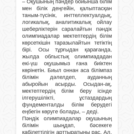
– Оқушының пәндер бойынша білім
мен білік деңгейін, қалыптасқан
таным-түсінік, инттеллектуалдық,
логикалық, аналитикалық ойлау
шеберліктерін саралайтын пәндік
олимпиадалар мектептердің білім
көрсеткішін таразылайтын тетіктің
бірі. Осы тұрғыдан қарағанда,
жылда облыстық олимпиададан
екі-үш оқушымыз ғана биіктен
көрінетін. Биыл оннан аса білімпаз
білімін дәлелдеп, ауданның
абыройын асырды. Осыдан-ақ,
мектептердің білім беру ісінде
ілгерушілікті, ұстаздардың
фундементалды білім берудегі
еңбегін көруге болады, – деді.
Пәндік олимпиадалар оқушының
білімін шыңдап, бәсекеге
қабілеттілігін арттыратыны рас. Ал,