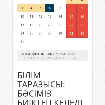
3
4
5
6
7
8
9
Қысқы демалыс 14 күн: 2026–
2027 оқу жылына арналған
10
11
12
13
14
15
16
каникул кестесі бекітілді
17
18
19
20
21
22
23
04 тамыз 2026 ж.
124
24
25
26
27
28
29
30
31
Жаңақорған тынысы
»
Қоғам
» БІЛІМ
ТАРАЗЫСЫ: БӘСІМІЗ БИІКТЕП КЕЛЕДІ
БІЛІМ
ТАРАЗЫСЫ:
БӘСІМІЗ
БИІКТЕП КЕЛЕДІ