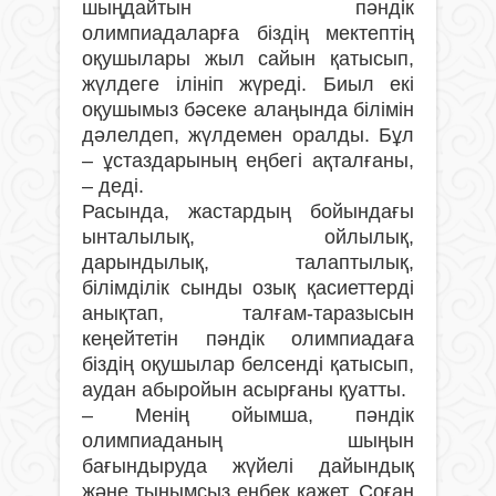
шыңдайтын пәндік
олимпиадаларға біздің мектептің
оқушылары жыл сайын қатысып,
жүлдеге ілініп жүреді. Биыл екі
оқушымыз бәсеке алаңында білімін
дәлелдеп, жүлдемен оралды. Бұл
– ұстаздарының еңбегі ақталғаны,
– деді.
Расында, жастардың бойындағы
ынталылық, ойлылық,
дарындылық, талаптылық,
білімділік сынды озық қасиеттерді
анықтап, талғам-таразысын
кеңейтетін пәндік олимпиадаға
біздің оқушылар белсенді қатысып,
аудан абыройын асырғаны қуатты.
– Менің ойымша, пәндік
олимпиаданың шыңын
бағындыруда жүйелі дайындық
және тынымсыз еңбек қажет. Соған