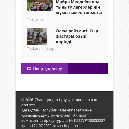
Майра Мелдебекова
тынығу лагерлерінің
жұмысымен танысты
Қоғам
Әлем рейтингі: Сыр
жастары озық
көрінді
Жаңалықтар
Пікір қалдыру
© 2026. Zhanaqorgan-tynysy.kz ақпараттық
агенттігі.
Қазақстан Республикасы Ақпарат және
Қоғамдық даму министрлігі, Ақпарат
комитетінің тіркеу туралы № KZ12VPY00052387
куәлігі 21.07.2022 жылы берілген.