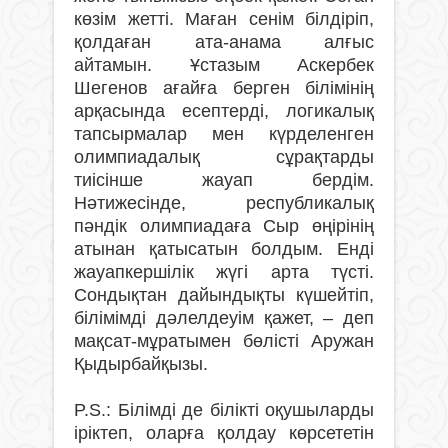
көзім жетті. Маған сенім білдіріп,
қолдаған ата-анама алғыс
айтамын. Ұстазым Аскербек
Шегенов ағайға берген білімінің
арқасында есептерді, логикалық
тапсырмалар мен күрделенген
олимпиадалық сұрақтарды
тиісінше жауап бердім.
Нәтижесінде, республикалық
пәндік олимпиадаға Сыр өңірінің
атынан қатысатын болдым. Енді
жауапкершілік жүгі арта түсті.
Сондықтан дайындықты күшейтіп,
білімімді дәлелдеуім қажет, – деп
мақсат-мұратымен бөлісті Аружан
Қыдырбайқызы.
P.S.: Білімді де білікті оқушыларды
іріктеп, оларға қолдау көрсететін