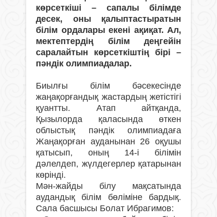
көрсеткіші – сапалы білімде
десек, оны қалыптастыратын
білім ордалары екені ақиқат. Ал,
мектептердің білім деңгейін
саралайтын көрсеткіштің бірі –
пәндік олимпиадалар.
Биылғы білім бәсекесінде
жаңақорғандық жастардың жетістігі
қуантты. Атап айтқанда,
Қызылорда қаласында өткен
облыстық пәндік олимпиадаға
Жаңақорған ауданынан 26 оқушы
қатысып, оның 14-і білімін
дәлелдеп, жүлдегерлер қатарынан
көрінді.
Мән-жайды білу мақсатында
аудандық білім бөліміне бардық.
Сала басшысы Болат Ибрагимов: