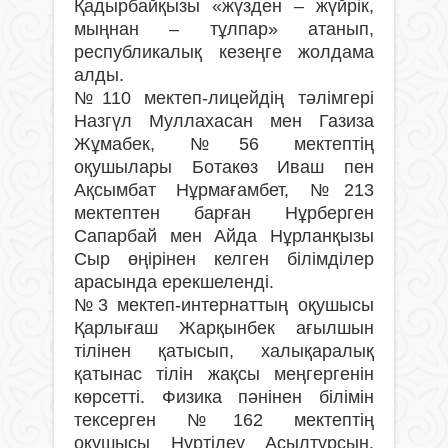
Қадырбайқызы «жүзден – жүйрік,
мыңнан – тұлпар» атанып,
республикалық кезеңге жолдама
алды.
№110 мектеп-лицейдің тәлімгері
Назгүл Муллахасан мен Газиза
Жұмабек, №56 мектептің
оқушылары Ботакөз Иваш пен
Ақсымбат Нұрмағамбет, №213
мектептен барған Нұрберген
Сапарбай мен Айда Нұрланқызы
Сыр өңірінен келген білімділер
арасында ерекшеленді.
№3 мектеп-интернаттың оқушысы
Қарлығаш Жарқынбек ағылшын
тілінен қатысып, халықаралық
қатынас тілін жақсы меңгергенін
көрсетті. Физика пәнінен білімін
тексерген №162 мектептің
оқушысы Нұртілеу Асылтұрсын,