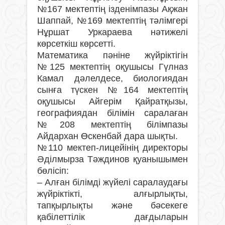
№167 мектептің ізденімпазы Ақжан
Шаппай, №169 мектептің тәлімгері
Нұршат Уркараева нәтижелі
көрсеткіш көрсетті.
Математика пәніне жүйріктігін
№125 мектептің оқушысы Гүлназ
Камал дәлелдесе, биологиядан
сынға түскен №164 мектептің
оқушысы Айгерім Қайратқызы,
географиядан білімін саралаған
№208 мектептің білімпазы
Айдархан Өскенбай дара шықты.
№110 мектеп-лицейінің директоры
Әділмырза Тәждинов қуанышымен
бөлісіп:
– Алған білімді жүйелі саралаудағы
жүйріктікті, алғырлықты,
тапқырлықты және бәсекеге
қабілеттілік дағдыларын