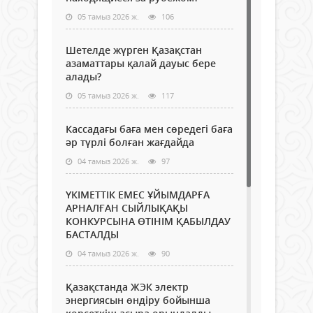
05 тамыз 2026 ж.
106
Шетелде жүрген Қазақстан
азаматтары қалай дауыс бере
алады?
05 тамыз 2026 ж.
117
Кассадағы баға мен сөредегі баға
әр түрлі болған жағдайда
04 тамыз 2026 ж.
97
ҮКІМЕТТІК ЕМЕС ҰЙЫМДАРҒА
АРНАЛҒАН СЫЙЛЫҚАҚЫ
КОНКУРСЫНА ӨТІНІМ ҚАБЫЛДАУ
БАСТАЛДЫ
04 тамыз 2026 ж.
90
Қазақстанда ЖЭК электр
энергиясын өндіру бойынша