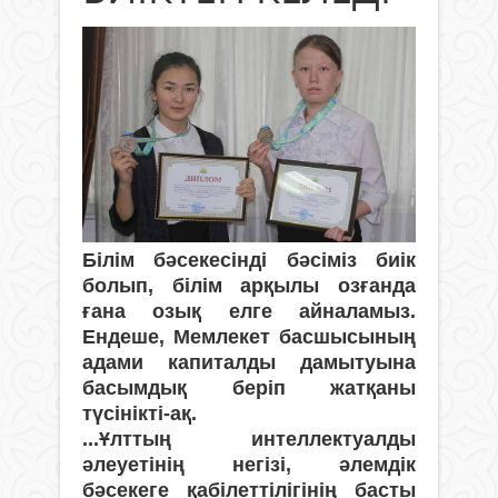
Білім бәсекесінді бәсіміз биік
болып, білім арқылы озғанда
ғана озық елге айналамыз.
Ендеше, Мемлекет басшысының
адами капиталды дамытуына
басымдық беріп жатқаны
түсінікті-ақ.
...Ұлттың интеллектуалды
әлеуетінің негізі, әлемдік
бәсекеге қабілеттілігінің басты