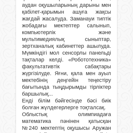
аудан оқушыларының дарыны мен
қабілет-қарымын ашуға жақсы
жағдай жасалуда. Заманауи типтік
жобадағы мектептер салынып,
компьютерлік және
мультимедиялық сыныптар,
зертханалық кабинеттер ашылуда.
Мүмкіндігі мол сенсорлы панельді
тақталар келді. «Робототехника»
факультативтік сабақтары
жүргізілуде. Яғни, қала мен ауыл
мектебінің деңгейін теңестіру
бағытында тыңдырымды тірліктер
баршылық...
Енді білім бәйгесінде бәсі биік
болған жүлдегерлерге тоқталсақ.
Облыстық олимпиадаға
математика пәнінен қатысқан
№240 мектептің оқушысы Аружан