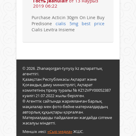
Гость Jeahulalf
от 13 наурыз
2019 06:22
Purchase Acticin 30gm On Line Buy
Predisone
cialis 5mg best price
Cialis Levitra Insieme
© 2026. Zhanaqorgan-tynysy.kz ақпараттық
агенттігі.
Қазақстан Республикасы Ақпарат және
Қоғамдық даму министрлігі, Ақпарат
комитетінің тіркеу туралы № KZ12VPY00052387
куәлігі 21.07.2022 жылы берілген.
® Агенттік сайтында жарияланған барлық
мақалалар мен фото-бейне материалдардың
авторлық құқықтары қорғалған.
Материалдарды пайдаланған жағдайда сілтеме
жасалуы міндетті.
Меншік иесі:
«Сыр медиа»
ЖШС.