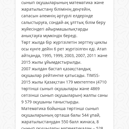
сынып оқушыларының математика және
жаратылыстану білімінің деңгейін,
сапасын әлемнің әртүрлі елдерінде
салыстыруға, сондай-ақ ұлттық білім беру
жүйесіндегі айырмашылықтарды
анықтауға мүмкіндік береді.
Төрт жылда бір жүргізілетін зерттеу циклы
осы күнге дейін 6 рет жүргізілген еді. Атап
айтқанда, 1995, 1999, 2003, 2007, 2011 және
2015 жылы ұйымдастырылды.
2007 жылдан бастап қазақстандық
оқушылар рейтингке қатысады. TIMSS-
2015 жылы Қазақстан 179 мектептен (4710
төртінші сынып оқушылары және 4869
сегізінші сынып оқушыларын) жалпы саны
9 579 оқушыны таныстырды.
Математика бойынша төртінші сынып
оқушыларының орташа балы 544 ұпай,
жаратылыстанудан 550 балл жинаса, 8
сынып оқушылары математикадан – 528