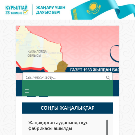
СОҢҒЫ ЖАҢАЛЫҚТАР
Жаңақорған ауданында құс
фабрикасы ашылды