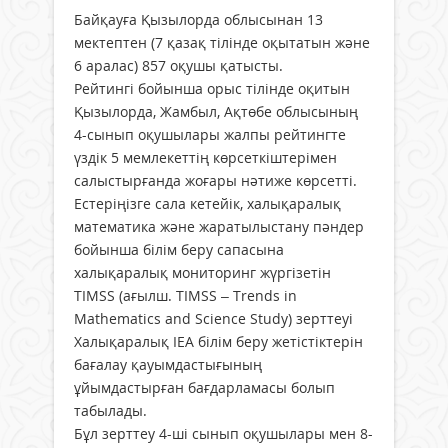
Байқауға Қызылорда облысынан 13
мектептен (7 қазақ тілінде оқытатын және
6 аралас) 857 оқушы қатысты.
Рейтингі бойынша орыс тілінде оқитын
Қызылорда, Жамбыл, Ақтөбе облысының
4-сынып оқушылары жалпы рейтингте
үздік 5 мемлекеттің көрсеткіштерімен
салыстырғанда жоғары нәтиже көрсетті.
Естеріңізге сала кетейік, халықаралық
математика және жаратылыстану пәндер
бойынша білім беру сапасына
халықаралық мониторинг жүргізетін
TIMSS (ағылш. TIMSS – Trends in
Mathematics and Science Study) зерттеуі
Халықаралық IEA білім беру жетістіктерін
бағалау қауымдастығының
ұйымдастырған бағдарламасы болып
табылады.
Бұл зерттеу 4-ші сынып оқушылары мен 8-