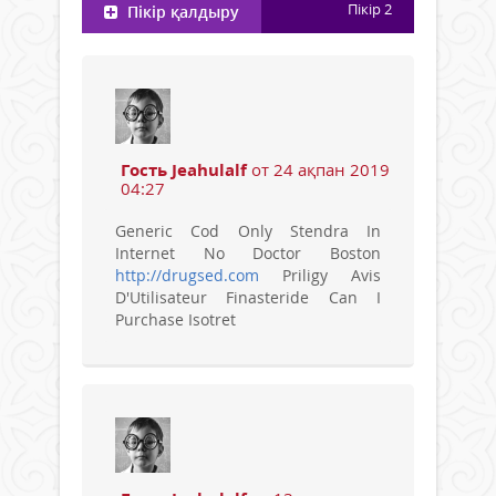
Пікір
2
Пікір қалдыру
Гость Jeahulalf
от 24 ақпан 2019
04:27
Generic Cod Only Stendra In
Internet No Doctor Boston
http://drugsed.com
Priligy Avis
D'Utilisateur Finasteride Can I
Purchase Isotret