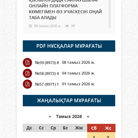
ОНЛАЙН ПЛАТФОРМА
КӨМЕГІМЕН ӨЗ УЧАСКЕСІН ОҢАЙ
ТАБА АЛАДЫ
06 тамыз 2026 ж.
99
Open Air: Қызылорда облысы
PDF НҰСҚАЛАР МҰРАҒАТЫ
полиция департаменті 20
мыңнан астам көрерменнің
қауіпсіздігін қамтамасыз етті
08 тамыз 2026 ж.
№59 (8973) 8
06 тамыз 2026 ж.
117
04 тамыз 2026 ж.
№58 (8972) 4
Wi-Fi ҚАБЫРҒА АРҚЫЛЫ ҚАЛАЙ
01 тамыз 2026 ж.
№57 (8971) 1
ӨТЕДІ?
06 тамыз 2026 ж.
276
ЖАҢАЛЫҚТАР МҰРАҒАТЫ
Как могут проголосовать
граждане Казахстана,
«
Тамыз 2026 »
находящиеся за рубежом?
Дс
Сс
Ср
Бс
Жм
Сб
Жс
05 тамыз 2026 ж.
158
1
2