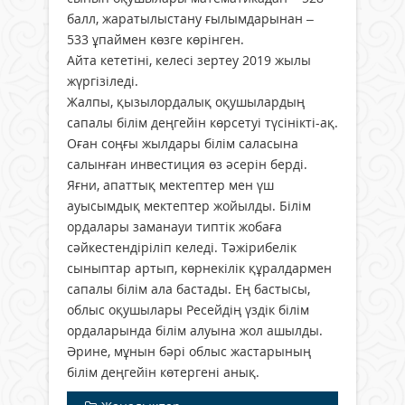
балл, жаратылыстану ғылымдарынан –
533 ұпаймен көзге көрінген.
Айта кететіні, келесі зертеу 2019 жылы
жүргізіледі.
Жалпы, қызылордалық оқушылардың
сапалы білім деңгейін көрсетуі түсінікті-ақ.
Оған соңғы жылдары білім саласына
салынған инвестиция өз әсерін берді.
Яғни, апаттық мектептер мен үш
ауысымдық мектептер жойылды. Білім
ордалары заманауи типтік жобаға
сәйкестендіріліп келеді. Тәжірибелік
сыныптар артып, көрнекілік құралдармен
сапалы білім ала бастады. Ең бастысы,
облыс оқушылары Ресейдің үздік білім
ордаларында білім алуына жол ашылды.
Әрине, мұнын бәрі облыс жастарының
білім деңгейін көтергені анық.