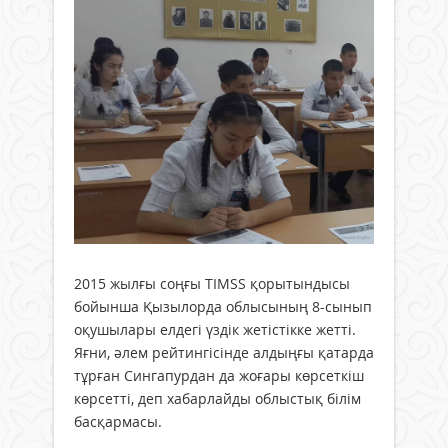
2015 жылғы соңғы TIMSS қорытындысы
бойынша Қызылорда облысының 8-сынып
оқушылары елдегі үздік жетістікке жетті.
Яғни, әлем рейтингісінде алдыңғы қатарда
тұрған Сингапурдан да жоғары көрсеткіш
көрсетті, деп хабарлайды облыстық білім
басқармасы.