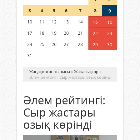
Шетелде жүрген Қазақстан
3
4
5
6
7
8
9
азаматтары қалай дауыс бере
алады?
10
11
12
13
14
15
16
05 тамыз 2026 ж.
169
17
18
19
20
21
22
23
24
25
26
27
28
29
30
31
Жаңақорған тынысы
»
Жаңалықтар
»
Әлем рейтингі: Сыр жастары озық көрінді
Әлем рейтингі:
Сыр жастары
озық көрінді