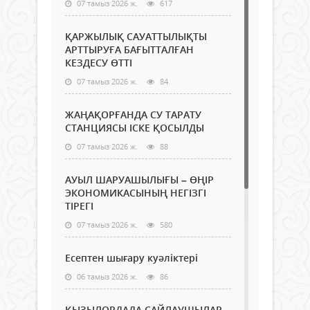
07 тамыз 2026 ж.
617
ҚАРЖЫЛЫҚ САУАТТЫЛЫҚТЫ
АРТТЫРУҒА БАҒЫТТАЛҒАН
КЕЗДЕСУ ӨТТІ
07 тамыз 2026 ж.
84
ЖАҢАҚОРҒАНДА СУ ТАРАТУ
СТАНЦИЯСЫ ІСКЕ ҚОСЫЛДЫ
07 тамыз 2026 ж.
88
АУЫЛ ШАРУАШЫЛЫҒЫ – ӨҢІР
ЭКОНОМИКАСЫНЫҢ НЕГІЗГІ
ТІРЕГІ
07 тамыз 2026 ж.
580
Есептен шығару куәліктері
06 тамыз 2026 ж.
86
ҚЫЗЫЛОРДАДА САЙЛАУШЫЛАР