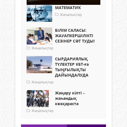
МАТЕМАТИК
Жаңалықтар
БІЛІМ САЛАСЫ:
ЖАУАПКЕРШІЛІКТІ
СЕЗІНЕР СӘТ ТУДЫ!
Жаңалықтар
СЫРДАРИЯЛЫҚ
ТҮЛЕКТЕР ҰБТ-ға
ТЫҢҒЫЛЫҚТЫ
ДАЙЫНДАЛУДА
Жаңалықтар
Жаңару кілті –
жаһандық
көзқараста
Жаңалықтар