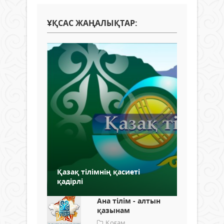
ҰҚСАС ЖАҢАЛЫҚТАР:
Қазақ тілімнің қасиеті
қадірлі
Ана тілім - алтын
қазынам
Қоғам