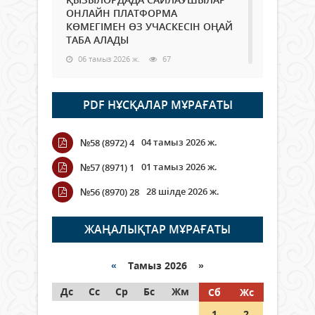
ОНЛАЙН ПЛАТФОРМА
КӨМЕГІМЕН ӨЗ УЧАСКЕСІН ОҢАЙ
ТАБА АЛАДЫ
06 тамыз 2026 ж.
67
Open Air: Қызылорда облысы
PDF НҰСҚАЛАР МҰРАҒАТЫ
полиция департаменті 20
мыңнан астам көрерменнің
қауіпсіздігін қамтамасыз етті
04 тамыз 2026 ж.
№58 (8972) 4
06 тамыз 2026 ж.
76
01 тамыз 2026 ж.
№57 (8971) 1
Wi-Fi ҚАБЫРҒА АРҚЫЛЫ ҚАЛАЙ
28 шілде 2026 ж.
№56 (8970) 28
ӨТЕДІ?
06 тамыз 2026 ж.
251
ЖАҢАЛЫҚТАР МҰРАҒАТЫ
Как могут проголосовать
граждане Казахстана,
«
Тамыз 2026 »
находящиеся за рубежом?
Дс
Сс
Ср
Бс
Жм
Сб
Жс
05 тамыз 2026 ж.
122
1
2