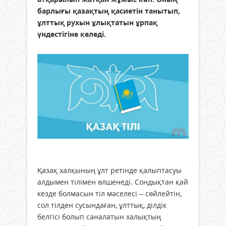
барлығы қазақтың қасиетін танытып,
ұлттық рухын ұлықтатын ұрпақ
үндестігіне келеді.
Қазақ халқының ұлт ретінде қалыптасуы
алдымен тілімен өлшенеді. Сондықтан қай
кезде болмасын тіл мәселесі – сөйлейтін,
сол тілден сусындаған, ұлттық, ділдік
белгісі болып саналатын халықтың