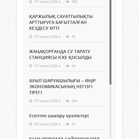
07 тамыз 2026 ж.
566
ҚАРЖЫЛЫҚ САУАТТЫЛЫҚТЫ
АРТТЫРУҒА БАҒЫТТАЛҒАН
КЕЗДЕСУ ӨТТІ
07 тамыз 2026 ж.
45
ЖАҢАҚОРҒАНДА СУ ТАРАТУ
СТАНЦИЯСЫ ІСКЕ ҚОСЫЛДЫ
07 тамыз 2026 ж.
44
АУЫЛ ШАРУАШЫЛЫҒЫ – ӨҢІР
ЭКОНОМИКАСЫНЫҢ НЕГІЗГІ
ТІРЕГІ
07 тамыз 2026 ж.
540
Есептен шығару куәліктері
06 тамыз 2026 ж.
53
ҚЫЗЫЛОРДАДА САЙЛАУШЫЛАР