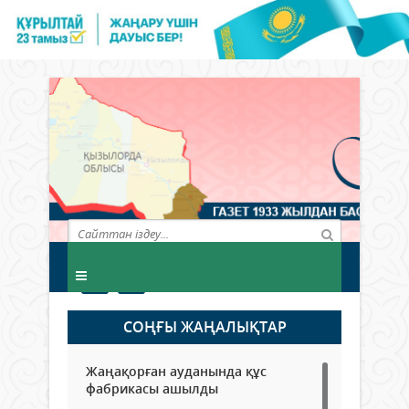
СОҢҒЫ ЖАҢАЛЫҚТАР
Жаңақорған ауданында құс
фабрикасы ашылды