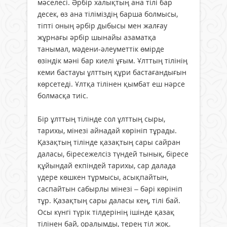
мәселесі. Әрбір халықтың ана тілі бар
десек, өз ана тіліміздің барша болмысы,
тіпті оның әрбір дыбысы мен жалғау
жұрнағы әрбір шынайы азаматқа
танымал, мәдени-әлеуметтік өмірде
өзіндік мәні бар киелі ұғым. Ұлттың тілінің
кеми бастауы ұлттың құри бастағандығын
көрсетеді. Ұлтқа тілінен қымбат еш нәрсе
болмасқа тиіс.
Бір ұлттың тілінде сол ұлттың сыры,
тарихы, мінезі айнадай көрініп тұрады.
Қазақтың тілінде қазақтың сары сайран
даласы, біресежелсіз түндей тынық, біресе
құйындай екпіндей тарихы, сар далада
үдере көшкен тұрмысы, асықпайтын,
саспайтын сабырлы мінезі – бәрі көрініп
тұр. Қазақтың сары даласы кең, тілі бай.
Осы күнгі түрік тілдерінің ішінде қазақ
тілінен бай, оралымды, терең тіл жоқ.