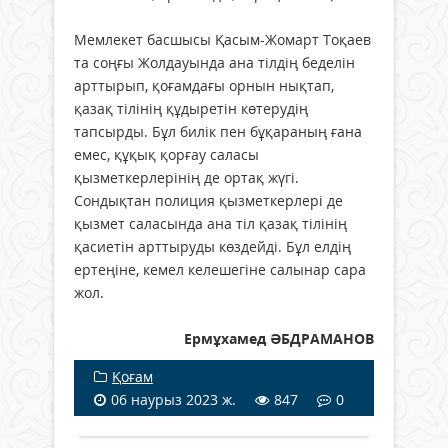
Мемлекет басшысы Қасым-Жомарт Тоқаев
та соңғы Жолдауында ана тілдің беделін
арттырып, қоғамдағы орнын нықтап,
қазақ тілінің құдыретін көтерудің
тапсырды. Бұл билік пен бұқараның ғана
емес, құқық қорғау саласы
қызметкерлерінің де ортақ жүгі.
Сондықтан полиция қызметкерлері де
қызмет саласында ана тіл қазақ тілінің
қасиетін арттыруды көздейді. Бұл елдің
ертеңіне, кемел келешегіне салынар сара
жол.
Ермұхамед ӘБДРАМАНОВ
Қоғам
06 наурыз 2023 ж.
847
0