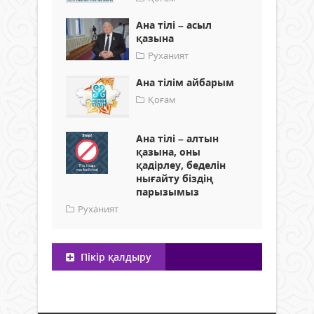
Ана тілі – асыл
қазына
Руханият
Ана тілім айбарым
Қоғам
Ана тілі – алтын
қазына, оны
қадірлеу, беделін
нығайту біздің
парызымыз
Руханият
Пікір қалдыру