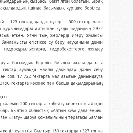
ақылдарының сызбасы бекітілген болатын. Бірақ
ақылдардың ішінде басымдық күріш­ке беріледі.
ай – 125 гектар, дәндік жүгері – 500 гектар және
ғы құрылымдары айтылған күздік бидайдың 2972
масыз еткен. Яғни тың жерлерді игеру жұмысы
байланысты егістікке су беру науқанына дейін
гидро­құрылыстарға, гидробекеттерге жөндеу
руға басымдық беріліп, биыл­ғы жылы да осы
0 гектар аумаққа майлы дақылдар дәнін себу
ен соя. 17 722 гектарға мал азығын дайындауға
н 3150 гектарға көкөніс пен бақша дақылдарының
қсы.
емін 500 гектарға көбей­ту керектігін айтқан
і бар. Былтыр облыстық «Алтын күз» дала еңбек­
олған «Тату» шаруа қожалығының төрағасы Бағлан
ы көңіл қуантты. Былтыр 150 гектардан 327 тонна