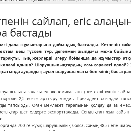
пенін сайлап, егіс алаңы
ра бастады
гі дала жұмыстарына дайындық басталды. Кетпенін сайла
өктем кеш түскелі тұр, дегенмен жылдағы меже бойынша
 тұрақты. Тың жерлерді игеру бойынша да жұмыстар атқ
ң көлемі қанша? Шаруашылықтардың қам-қарекеті қалай?
ақсатында аудандық ауыл шаруашылығы бөлімінің бас агра
руашылығы саласы ел экономикасының жетекші күшіне ай­налу 
спортын 2,5 есеге арттыру міндет. Президент осын­дай тапс
ды тапсырды. Оған мемлекет тарапынан қолдау да аз емес. Я
астықтар шет елдерге экспортталады. Сондықтан жыл сайын да
е.
орғанда 700-ге жуық ша­руа­­шылық болса, соның 485-і егін шару