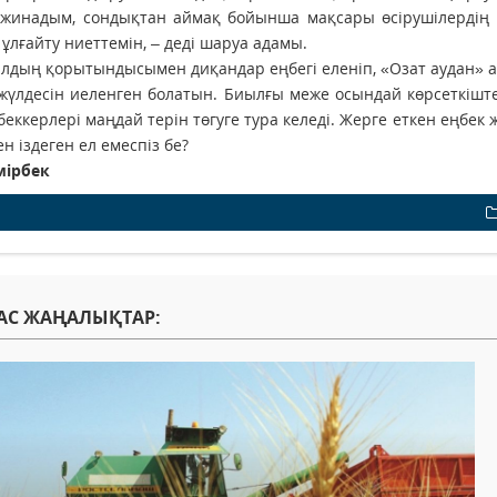
жинадым, сондықтан аймақ бойынша мақсары өсірушілердің іш
 ұлғайту ниеттемін, – деді шаруа адамы.
лдың қорытындысымен диқандар еңбегі еленіп, «Озат аудан» ат
жүлдесін иеленген болатын. Биылғы меже осындай көрсеткіште
беккерлері маңдай терін төгуге тура келеді. Жерге еткен еңбек 
ен іздеген ел емеспіз бе?
мірбек
АС ЖАҢАЛЫҚТАР: