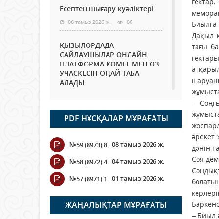
гектар.
Есептен шығару куәліктері
меморан
06 тамыз 2026 ж.
86
Биылға 
Дақыл к
ҚЫЗЫЛОРДАДА
тағы ба
САЙЛАУШЫЛАР ОНЛАЙН
гектар
ПЛАТФОРМА КӨМЕГІМЕН ӨЗ
атқарыл
УЧАСКЕСІН ОҢАЙ ТАБА
шаруа­
АЛАДЫ
жұмыста
06 тамыз 2026 ж.
99
– Соңғ
жұмыст
PDF НҰСҚАЛАР МҰРАҒАТЫ
Open Air: Қызылорда
жоспарл
облысы полиция
әре­кет
департаменті 20 мыңнан
08 тамыз 2026 ж.
№59 (8973) 8
астам көрерменнің
дәнін т
қауіпсіздігін қамтамасыз етті
Соя дем
04 тамыз 2026 ж.
№58 (8972) 4
06 тамыз 2026 ж.
118
Сондықт
01 тамыз 2026 ж.
№57 (8971) 1
болатын
Wi-Fi ҚАБЫРҒА АРҚЫЛЫ
керлері
ҚАЛАЙ ӨТЕДІ?
ЖАҢАЛЫҚТАР МҰРАҒАТЫ
Баркено
– Биыл 
06 тамыз 2026 ж.
276