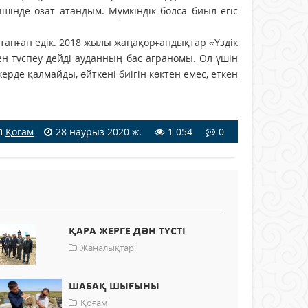
інде озат атандым. Мүмкіндік болса биыл егіс
анған едік. 2018 жылы жаңа­қорғандықтар «Үздік
н түспеу дейді ауданның бас аграномы. Ол үшін
жерде қалмайды, өйткені биігін көктен емес, еткен
Қоғам
28 наурыз 2020 ж.
1 054
0
ҚАРА ЖЕРГЕ ДӘН ТҮСТІ
Жаңалықтар
ШАБАҚ ШЫҒЫНЫ
Қоғам