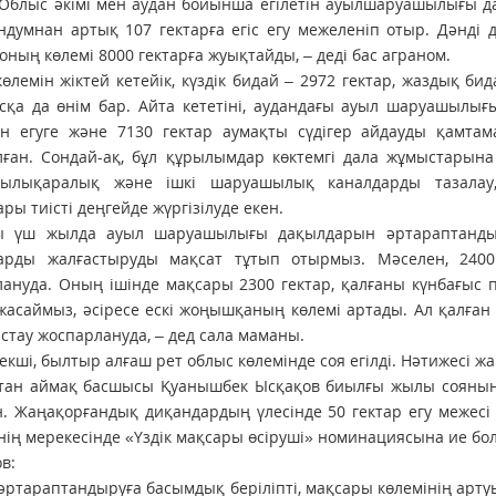
 Облыс әкімі мен аудан бойынша егілетін ауылшаруашылығы д
думнан артық 107 гектарға егіс егу межеленіп отыр. Дәнді д
оның көлемі 8000 гектарға жуықтайды, – деді бас аграном.
өлемін жіктей кетейік, күздік бидай – 2972 гектар, жаздық бид
сқа да өнім бар. Айта кететіні, аудандағы ауыл шаруашылы
ын егуге және 7130 гектар аумақты сүдігер айдауды қамта
ған. Сондай-ақ, бұл құрылымдар көктемгі дала жұмыстарына 
шылықаралық және ішкі шаруашылық каналдарды тазалау, 
ры тиісті деңгейде жүргізілуде екен.
ы үш жылда ауыл шаруа­шылығы дақылдарын әртарап­танды
арды жал­ғастыруды мақсат тұтып отырмыз. Мәселен, 240
ануда. Оның ішінде мақсары 2300 гектар, қалғаны күнбағыс п
 жасаймыз, әсіресе ескі жоңыш­қаның көлемі артады. Ал қалға
астау жоспарлануда, – дед сала маманы.
екші, былтыр алғаш рет облыс көлемінде соя егілді. Нәтижесі жа
ан аймақ басшысы Қуанышбек Ысқақов биылғы жылы сояның көл
. Жаңа­қорғандық диқандардың үле­сінде 50 гектар егу межес
нің мерекесінде «Үздік мақсары өсіруші» номинациясына ие б
в:
әртараптандыруға басым­дық беріліпті, мақсары көлемінің арту