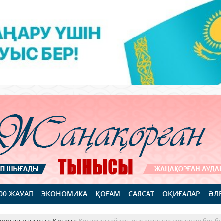
100 ЖАУАП
ЭКОНОМИКА
ҚОҒАМ
САЯСАТ
ОҚИҒАЛАР
ӘЛ
қорған тынысы
»
Қоғам
» Кетпенін сайлап, егіс алаңына диқандар бет б