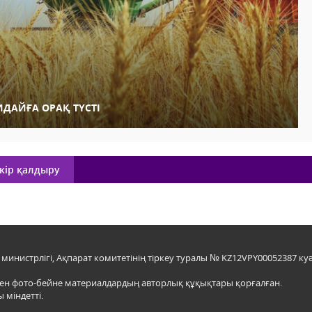
ИДАЙҒА ОРАҚ ТҮСТІ
кір қалдыру
инистрлігі, Ақпарат комитетінің тіркеу туралы № KZ12VPY00052387 куә
мен фото-бейне материалдардың авторлық құқықтары қорғалған.
 міндетті.