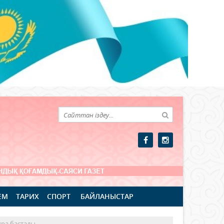
ЕМ
ТАРИХ
СПОРТ
БАЙЛАНЫСТАР
ұра бастады