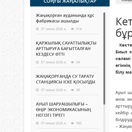
СОҢҒЫ ЖАҢАЛЫҚТАР
Жаңақорған ауданында құс
Кет
фабрикасы ашылды
бұ
07 тамыз 2026 ж.
619
ҚАРЖЫЛЫҚ САУАТТЫЛЫҚТЫ
Көктем
АРТТЫРУҒА БАҒЫТТАЛҒАН
Биыл к
КЕЗДЕСУ ӨТТІ
көлемі
07 тамыз 2026 ж.
84
егінні
білу м
ЖАҢАҚОРҒАНДА СУ ТАРАТУ
СТАНЦИЯСЫ ІСКЕ ҚОСЫЛДЫ
07 тамыз 2026 ж.
88
Ауыл ша
өнім эк
АУЫЛ ШАРУАШЫЛЫҒЫ –
арттыру
ӨҢІР ЭКОНОМИКАСЫНЫҢ
кейбір 
НЕГІЗГІ ТІРЕГІ
білдіруд
07 тамыз 2026 ж.
580
– Жаңақ