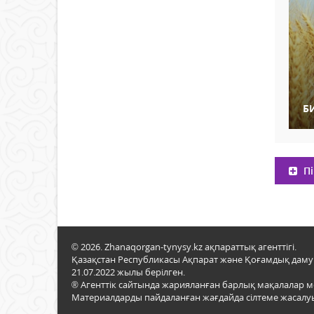
Б
Пі
© 2026. Zhanaqorgan-tynysy.kz ақпараттық агенттігі.
Қазақстан Республикасы Ақпарат және Қоғамдық даму м
21.07.2022 жылы берілген.
® Агенттік сайтында жарияланған барлық мақалалар 
Материалдарды пайдаланған жағдайда сілтеме жасалуы