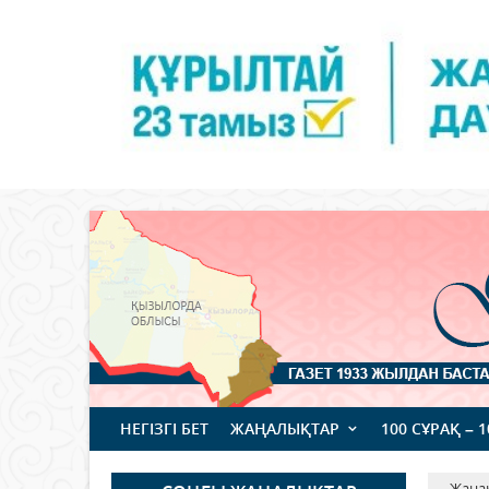
НЕГІЗГІ БЕТ
ЖАҢАЛЫҚТАР
100 СҰРАҚ – 
Жаңа