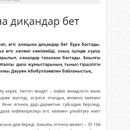
на диқандар бет
п, егіс алаңына диқандар бет бұра бастады.
 егіс көлемі кемімейді, оның ішінде күріш
арылып, каналдар тазалана бастады. Биылғы
 Жалпы дала жұмыстарының тыныс-тіршілігін
номы Дәурен Абибуллаевпен байланыстық.
керек. Негізгі міндет – еңбек өнімділігін және
ырма жүктеді, әсіресе отандық өнімнің көлемін
ғни егіннің дәрі-дәрмегіне субсидия беріледі,
ла еңбек­керелері егіс көлемін ұлғайтуға ниет
асына дем береді. Биылғы егіннің межесі – 35 104