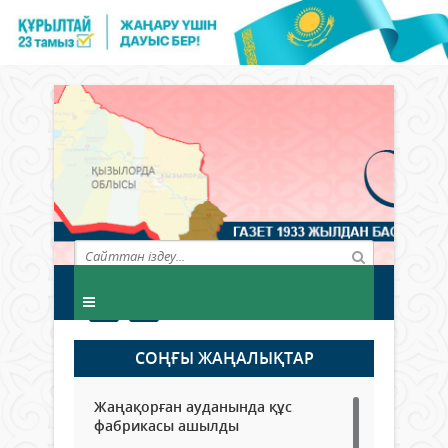
СОҢҒЫ ЖАҢАЛЫҚТАР
Жаңақорған ауданында құс
фабрикасы ашылды