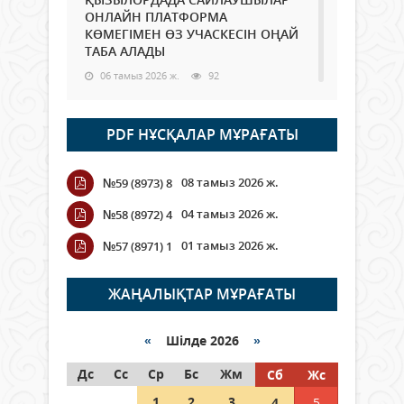
ОНЛАЙН ПЛАТФОРМА
КӨМЕГІМЕН ӨЗ УЧАСКЕСІН ОҢАЙ
ТАБА АЛАДЫ
06 тамыз 2026 ж.
92
Open Air: Қызылорда облысы
PDF НҰСҚАЛАР МҰРАҒАТЫ
полиция департаменті 20
мыңнан астам көрерменнің
қауіпсіздігін қамтамасыз етті
08 тамыз 2026 ж.
№59 (8973) 8
06 тамыз 2026 ж.
108
04 тамыз 2026 ж.
№58 (8972) 4
Wi-Fi ҚАБЫРҒА АРҚЫЛЫ ҚАЛАЙ
01 тамыз 2026 ж.
№57 (8971) 1
ӨТЕДІ?
06 тамыз 2026 ж.
268
ЖАҢАЛЫҚТАР МҰРАҒАТЫ
Как могут проголосовать
граждане Казахстана,
«
Шілде 2026
»
находящиеся за рубежом?
Дс
Сс
Ср
Бс
Жм
Сб
Жс
05 тамыз 2026 ж.
151
1
2
3
4
5