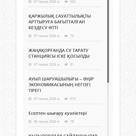
07 тамыз 2026 ж.
602
ҚАРЖЫЛЫҚ САУАТТЫЛЫҚТЫ
АРТТЫРУҒА БАҒЫТТАЛҒАН
КЕЗДЕСУ ӨТТІ
07 тамыз 2026 ж.
75
ЖАҢАҚОРҒАНДА СУ ТАРАТУ
СТАНЦИЯСЫ ІСКЕ ҚОСЫЛДЫ
07 тамыз 2026 ж.
81
АУЫЛ ШАРУАШЫЛЫҒЫ – ӨҢІР
ЭКОНОМИКАСЫНЫҢ НЕГІЗГІ
ТІРЕГІ
07 тамыз 2026 ж.
572
Есептен шығару куәліктері
06 тамыз 2026 ж.
78
ҚЫЗЫЛОРДАДА САЙЛАУШЫЛАР