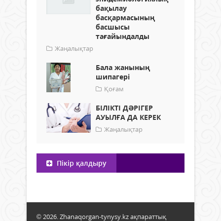
бақылау
басқармасының
басшысы
тағайындалды
Жаңалықтар
Бала жанының
шипагері
Қоғам
БІЛІКТІ ДӘРІГЕР
АУЫЛҒА ДА КЕРЕК
Жаңалықтар
Пікір қалдыру
© 2026. Zhanaqorgan-tynysy.kz ақпараттық