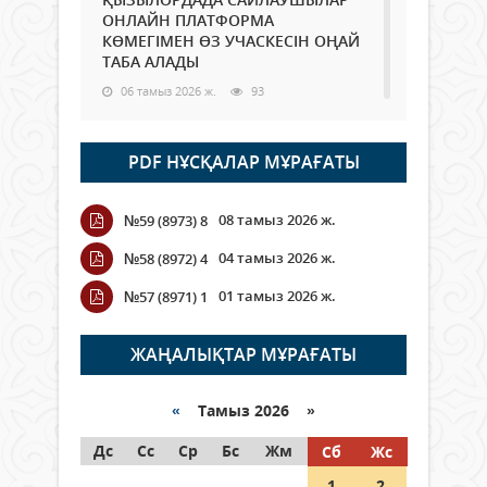
ОНЛАЙН ПЛАТФОРМА
КӨМЕГІМЕН ӨЗ УЧАСКЕСІН ОҢАЙ
ТАБА АЛАДЫ
06 тамыз 2026 ж.
93
Open Air: Қызылорда облысы
PDF НҰСҚАЛАР МҰРАҒАТЫ
полиция департаменті 20
мыңнан астам көрерменнің
қауіпсіздігін қамтамасыз етті
08 тамыз 2026 ж.
№59 (8973) 8
06 тамыз 2026 ж.
109
04 тамыз 2026 ж.
№58 (8972) 4
Wi-Fi ҚАБЫРҒА АРҚЫЛЫ ҚАЛАЙ
01 тамыз 2026 ж.
№57 (8971) 1
ӨТЕДІ?
06 тамыз 2026 ж.
270
ЖАҢАЛЫҚТАР МҰРАҒАТЫ
Как могут проголосовать
граждане Казахстана,
«
Тамыз 2026 »
находящиеся за рубежом?
Дс
Сс
Ср
Бс
Жм
Сб
Жс
05 тамыз 2026 ж.
152
1
2