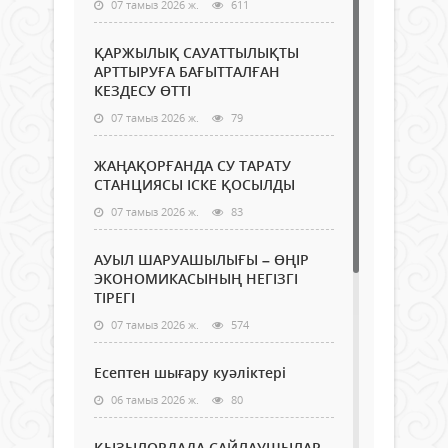
07 тамыз 2026 ж.
611
ҚАРЖЫЛЫҚ САУАТТЫЛЫҚТЫ
АРТТЫРУҒА БАҒЫТТАЛҒАН
КЕЗДЕСУ ӨТТІ
07 тамыз 2026 ж.
79
ЖАҢАҚОРҒАНДА СУ ТАРАТУ
СТАНЦИЯСЫ ІСКЕ ҚОСЫЛДЫ
07 тамыз 2026 ж.
83
АУЫЛ ШАРУАШЫЛЫҒЫ – ӨҢІР
ЭКОНОМИКАСЫНЫҢ НЕГІЗГІ
ТІРЕГІ
07 тамыз 2026 ж.
574
Есептен шығару куәліктері
06 тамыз 2026 ж.
80
ҚЫЗЫЛОРДАДА САЙЛАУШЫЛАР