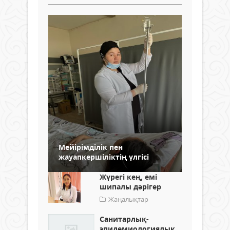
Мейірімділік пен
жауапкершіліктің үлгісі
Жүрегі кең, емі
шипалы дәрігер
Жаңалықтар
Cанитарлық-
эпидемиологиялық