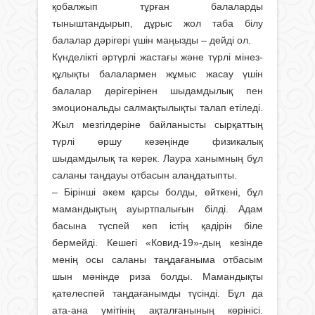
қобалжып тұрған балаларды
тыныштандырып, дұрыс жол таба білу
балалар дәрігері үшін маңызды – дейді ол.
Күнделікті әртүрлі жастағы және түрлі мінез-
құлықты балалармен жұмыс жасау үшін
балалар дәрігерінен шыдамдылық пен
эмоциональды салмақтылықты талап етіледі.
Жыл мезгілдеріне байланысты сырқаттың
түрлі өршу кезеңінде физикалық
шыдамдылық та керек. Лаура ханымның бұл
саланы таңдауы отбасын алаңдатыпты.
– Бірінші әкем қарсы болды, өйткені, бұл
мамандықтың ауыртпалығын білді. Адам
басына түспей көп істің қадірін біле
бермейді. Кешегі «Ковид-19»-дың кезінде
менің осы саланы таңдағаныма отбасым
шын мәнінде риза болды. Мамандықты
қателеспей таңдағанымды түсінді. Бұл да
ата-ана үмітінің ақталғанының көрінісі.