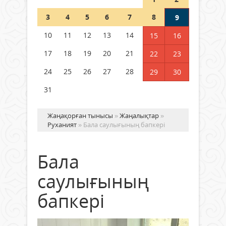
Шетелде жүрген Қазақстан
3
4
5
6
7
8
9
азаматтары қалай дауыс бере
алады?
10
11
12
13
14
15
16
05 тамыз 2026 ж.
162
17
18
19
20
21
22
23
24
25
26
27
28
29
30
31
Жаңақорған тынысы
»
Жаңалықтар
»
Руханият
» Бала саулығының бапкері
Бала
саулығының
бапкері