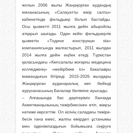
жолын 2006 жылы Жаңақорған аудандық
емханасының «Салауатты өмір салты»
кабинетінде фельдшер болып бастайды.
Осы қызметті 2011 жылға дейін абыройлы
атқарып шығады. Одан кейін фельдшерлік
қызметін «Тодини конструкшн sta»
компаниясында жалғастырып, 2011 жылдан
2014 жылға дейін еңбек етеді. Түркістан
қаласындағы «Көпсалалы жоғарғы медицина
колледжінің» «мейірбике ісі» бакалавры
мамандығын бітіреді. 2015-2026 жылдары
Жаңақорған ауданаралық көп бейінді
ауруханасының Балалар бөліміне ауысады.
– Алғашында бас дәрігеріміз Ханзада
Ахметжанқызының тәжірбиесінен өтіп, жақсы
нәтиже көрсеттім. Ол кісінің саладағы тәжіри­
бесін ғана емес, жалпы өмірдегі ұстанымы
мен ізденімпаздығын бойымызға сіңіруге