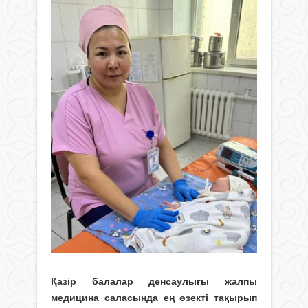
Қазір балалар денсаулығы жалпы
медицина саласында ең өзекті тақырып