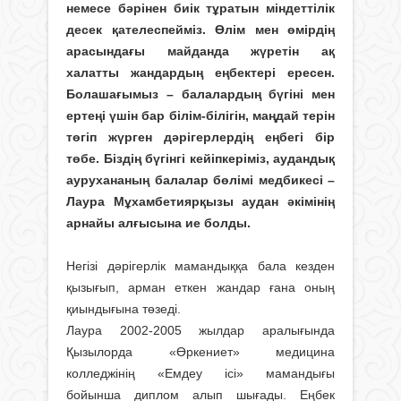
немесе бәрінен биік тұратын міндеттілік
десек қателеспейміз. Өлім мен өмірдің
арасындағы майданда жүретін ақ
халатты жандардың еңбектері ересен.
Болашағымыз – балалардың бүгіні мен
ертеңі үшін бар білім-білігін, маңдай терін
төгіп жүрген дәрігерлердің еңбегі бір
төбе. Біздің бүгінгі кейіпкеріміз, аудандық
аурухананың балалар бөлімі медбикесі –
Лаура Мұхамбетиярқызы аудан әкімінің
арнайы алғысына ие болды.
Негізі дәрігерлік мамандыққа бала кезден
қызығып, арман еткен жандар ғана оның
қиындығына төзеді.
Лаура 2002-2005 жылдар аралығында
Қызылорда «Өркениет» медицина
колледжінің «Емдеу ісі» мамандығы
бойынша диплом алып шығады. Еңбек