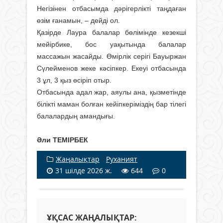
Негізінен отбасымда дәрігерлікті таңдаған
өзім ғанамын, – дейді ол.
Қазірде Лаура балалар бөлімінде кезекші
мейірбике, бос уақытында балалар
массажын жасайды. Өмірлік серігі Бауыржан
Сүлейменов жеке кәсіпкер. Екеуі отбасында
3 ұл, 3 қыз өсіріп отыр.
Отбасында адал жар, аяулы ана, қызметінде
білікті маман болған кейіпкеріміздің бар тілегі
балалардың амандығы.
Әли ТЕМІРБЕК
Жаңалықтар
/
Руханият
31 шілде 2026 ж.
644
0
ҰҚСАС ЖАҢАЛЫҚТАР: