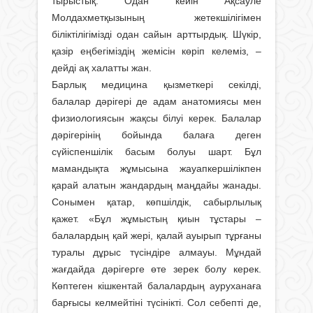
тырыс­тық. Одан кейін Ақсауле
Молдахметқызы­ның жетекшілігімен
біліктілігімізді одан сайын арттырдық. Шүкір,
қазір еңбегіміздің жемісін көріп келеміз, –
дейді ақ халатты жан.
Барлық медицина қызметкері секілді,
балалар дәрігері де адам анатомиясы мен
физиологиясын жақсы білуі керек. Балалар
дәрігерінің бойында балаға деген
сүйіспеншілік басым болуы шарт. Бұл
мамандықта жұмысына жауапкершілікпен
қарай алатын жандардың маңдайы жанады.
Сонымен қатар, көпшілдік, сабырлылық
қажет. «Бұл жұмыстың қиын тұстары –
балалардың қай жері, қалай ауырып тұрғаны
туралы дұрыс түсіндіре алмауы. Мұндай
жағдайда дәрігерге өте зерек болу керек.
Көптеген кішкентай балалардың ауруханаға
барғысы келмейтіні түсінікті. Сол себепті де,