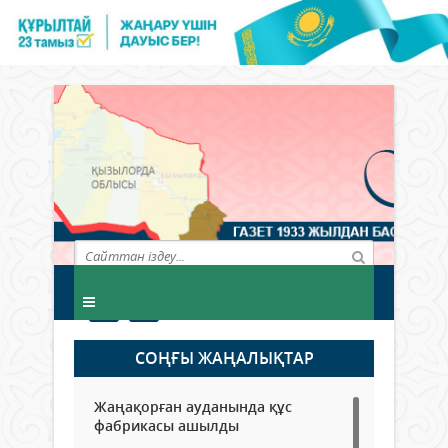
СОҢҒЫ ЖАҢАЛЫҚТАР
Жаңақорған ауданында құс
фабрикасы ашылды