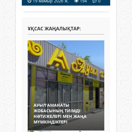
19 мамыр 2026 ж.
194
0
ҰҚСАС ЖАҢАЛЫҚТАР:
АУЫЛ АМАНАТЫ
ЖОБАСЫНЫҢ ТИІМДІ
НӘТИЖЕЛЕРІ МЕН ЖАҢА
МҮМКІНДІКТЕРІ