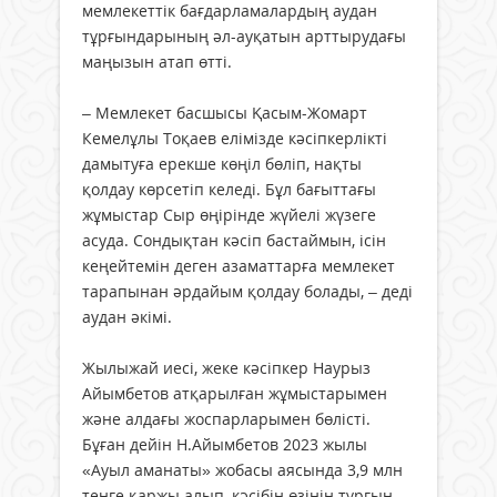
мемлекеттік бағдарламалардың аудан
тұрғындарының әл-ауқатын арттырудағы
маңызын атап өтті.
– Мемлекет басшысы Қасым-Жомарт
Кемелұлы Тоқаев елімізде кәсіпкерлікті
дамытуға ерекше көңіл бөліп, нақты
қолдау көрсетіп келеді. Бұл бағыттағы
жұмыстар Сыр өңірінде жүйелі жүзеге
асуда. Сондықтан кәсіп бастаймын, ісін
кеңейтемін деген азаматтарға мемлекет
тарапынан әрдайым қолдау болады, – деді
аудан әкімі.
Жылыжай иесі, жеке кәсіпкер Наурыз
Айымбетов атқарылған жұмыстарымен
және алдағы жоспарларымен бөлісті.
Бұған дейін Н.Айымбетов 2023 жылы
«Ауыл аманаты» жобасы аясында 3,9 млн
теңге қаржы алып, кәсібін өзінің тұрғын