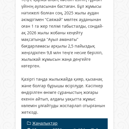
үйінің ауласынан бастаған. Бұл жұмысы
нәтижелі болған соң, 2025 жылы аудан
әкімдігімен “Саяжай” мөлтек ауданынан
оған 1 га жер телімі табысталды, сондай-
ақ 2026 жылы жобаны кеңейту
мақсатында “Ауыл аманаты”
бағдарламасы арқылы 2,5 пайыздық
жеңілдікпен 9,8 млн теңге несие беріліп,
жылыжай жұмысын жаңа деңгейге
көтерген.
Қазіргі таңда жылыжайда қияр, қызанақ
және болгар бұрышы өсірілуде. Кәсіпкер
өндірілген өнімге сұраныстың жоғары
екенін айтып, алдағы уақытта жұмыс
көлемін ұлғайтуды жоспарлап отырғанын
жеткізді.
Жаңалықтар