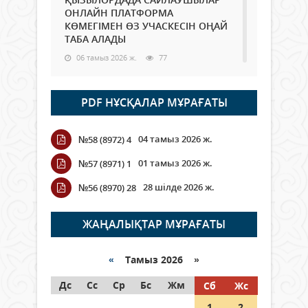
ОНЛАЙН ПЛАТФОРМА
КӨМЕГІМЕН ӨЗ УЧАСКЕСІН ОҢАЙ
ТАБА АЛАДЫ
06 тамыз 2026 ж.
77
Open Air: Қызылорда облысы
PDF НҰСҚАЛАР МҰРАҒАТЫ
полиция департаменті 20
мыңнан астам көрерменнің
қауіпсіздігін қамтамасыз етті
04 тамыз 2026 ж.
№58 (8972) 4
06 тамыз 2026 ж.
84
01 тамыз 2026 ж.
№57 (8971) 1
Wi-Fi ҚАБЫРҒА АРҚЫЛЫ ҚАЛАЙ
28 шілде 2026 ж.
№56 (8970) 28
ӨТЕДІ?
06 тамыз 2026 ж.
254
ЖАҢАЛЫҚТАР МҰРАҒАТЫ
Как могут проголосовать
граждане Казахстана,
«
Тамыз 2026 »
находящиеся за рубежом?
Дс
Сс
Ср
Бс
Жм
Сб
Жс
05 тамыз 2026 ж.
133
1
2