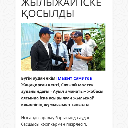
ЖЫЛЫЖАЙ ІСКЕ
ҚОСЫЛДЫ
Бүгін аудан әкімі
Мажит Самитов
Жаңақорған кенті, Саяжай мөлтек
ауданындағы «Ауыл аманаты» жобасы
аясында іске асырылған жылыжай
кешенінің жұмысымен танысты.
Нысанды аралау барысында аудан
басшысы кәсіпкермен пікірлесіп,