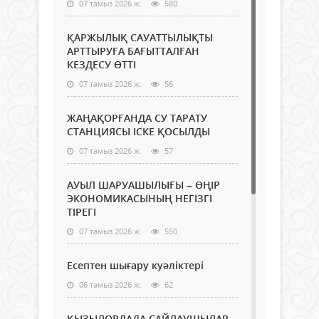
07 тамыз 2026 ж.
580
ҚАРЖЫЛЫҚ САУАТТЫЛЫҚТЫ
АРТТЫРУҒА БАҒЫТТАЛҒАН
КЕЗДЕСУ ӨТТІ
07 тамыз 2026 ж.
56
ЖАҢАҚОРҒАНДА СУ ТАРАТУ
СТАНЦИЯСЫ ІСКЕ ҚОСЫЛДЫ
07 тамыз 2026 ж.
57
АУЫЛ ШАРУАШЫЛЫҒЫ – ӨҢІР
ЭКОНОМИКАСЫНЫҢ НЕГІЗГІ
ТІРЕГІ
07 тамыз 2026 ж.
550
Есептен шығару куәліктері
06 тамыз 2026 ж.
62
ҚЫЗЫЛОРДАДА САЙЛАУШЫЛАР