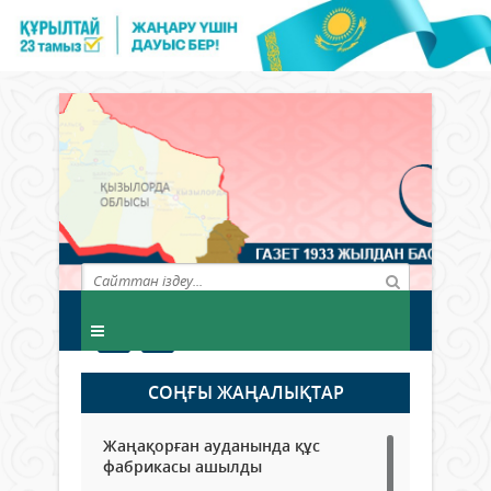
СОҢҒЫ ЖАҢАЛЫҚТАР
Жаңақорған ауданында құс
фабрикасы ашылды