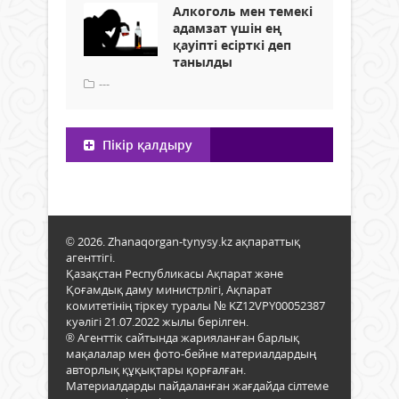
Алкоголь мен темекі
адамзат үшін ең
қауіпті есірткі деп
танылды
---
Пікір қалдыру
© 2026. Zhanaqorgan-tynysy.kz ақпараттық
агенттігі.
Қазақстан Республикасы Ақпарат және
Қоғамдық даму министрлігі, Ақпарат
комитетінің тіркеу туралы № KZ12VPY00052387
куәлігі 21.07.2022 жылы берілген.
® Агенттік сайтында жарияланған барлық
мақалалар мен фото-бейне материалдардың
авторлық құқықтары қорғалған.
Материалдарды пайдаланған жағдайда сілтеме