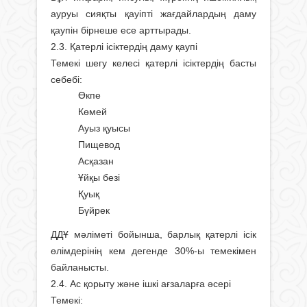
ауруы сияқты қауіпті жағдайлардың даму
қаупін бірнеше есе арттырады.
2.3. Қатерлі ісіктердің даму қаупі
Темекі шегу келесі қатерлі ісіктердің басты
себебі:
Өкпе
Көмей
Ауыз қуысы
Пищевод
Асқазан
Ұйқы безі
Қуық
Бүйрек
ДДҰ мәліметі бойынша, барлық қатерлі ісік
өлімдерінің кем дегенде 30%-ы темекімен
байланысты.
2.4. Ас қорыту және ішкі ағзаларға әсері
Темекі: