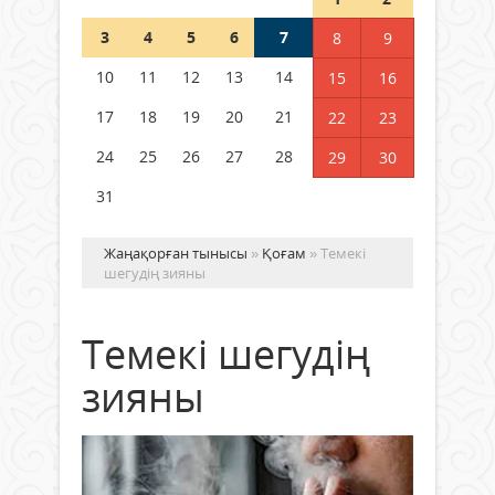
3
4
5
6
7
8
9
Германия аптап ыстыққа
байланысты суды үнемдей
10
11
12
13
14
15
16
бастады
17
18
19
20
21
22
23
04 тамыз 2026 ж.
100
24
25
26
27
28
29
30
31
Жаңақорған тынысы
»
Қоғам
» Темекі
шегудің зияны
Темекі шегудің
зияны