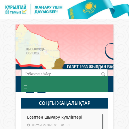
СОҢҒЫ ЖАҢАЛЫҚТАР
Есептен шығару куәліктері
06 тамыз 2026 ж.
51