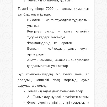
Темекінің химиялық құрамы
Темекі түтінінде 7000-нан астам химиялық
зат бар, оның ішінде:
Никотин – күшті тәуелділік тудыратын
улы зат
Көміртек оксиді – қанға оттегінің
түсуіне кедергі жасайды
Формальдегид – канцероген
Бензол – лейкоздың даму қаупін
арттырады
Ацетон, аммиак, мышьяк – өнеркәсіпте
қолданылатын улы заттар
Бұл компоненттердің бір бөлігі ғана, ал
олардың көпшілігі ұзақ мерзімді ауыр
ауруларға әкеледі.
Темекінің адам денсаулығына әсер
2.1.Тыныс алу жүйесіне тигізетін зияны
Өкпе темекі түтінінің негізгі «соққысын»