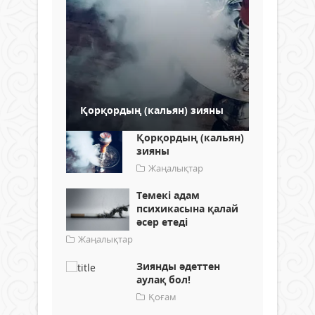
Қорқордың (кальян) зияны
Қорқордың (кальян)
зияны
Жаңалықтар
Темекі адам
психикасына қалай
әсер етеді
Жаңалықтар
Зиянды әдеттен
аулақ бол!
Қоғам