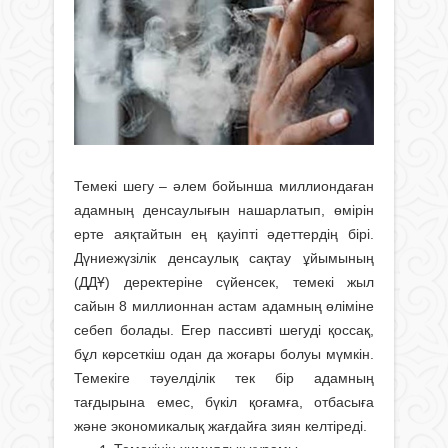
Темекі шегу – әлем бойынша миллиондаған
адамның денсаулығын нашарлатып, өмірін
ерте аяқтайтын ең қауіпті әдеттердің бірі.
Дүниежүзілік денсаулық сақтау ұйымының
(ДДҰ) деректеріне сүйенсек, темекі жыл
сайын 8 миллионнан астам адамның өліміне
себеп болады. Егер пассивті шегуді қоссақ,
бұл көрсеткіш одан да жоғары болуы мүмкін.
Темекіге тәуелділік тек бір адамның
тағдырына емес, бүкіл қоғамға, отбасыға
және экономикалық жағдайға зиян келтіреді.