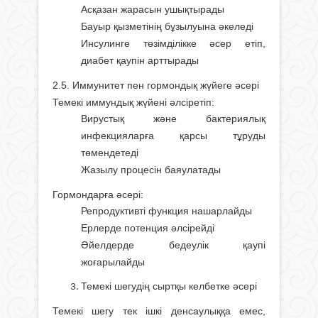
Асқазан жарасын ушықтырады
Бауыр қызметінің бұзылуына әкеледі
Инсулинге төзімділікке әсер етіп,
диабет қаупін арттырады
2.5. Иммунитет пен гормондық жүйеге әсері
Темекі иммундық жүйені әлсіретіп:
Вирустық және бактериялық
инфекцияларға қарсы тұруды
төмендетеді
Жазылу процесін баяулатады
Гормондарға әсері:
Репродуктивті функция нашарлайды
Ерлерде потенция әлсірейді
Әйелдерде бедеулік қаупі
жоғарылайды
Темекі шегудің сыртқы келбетке әсері
Темекі шегу тек ішкі денсаулыққа емес,