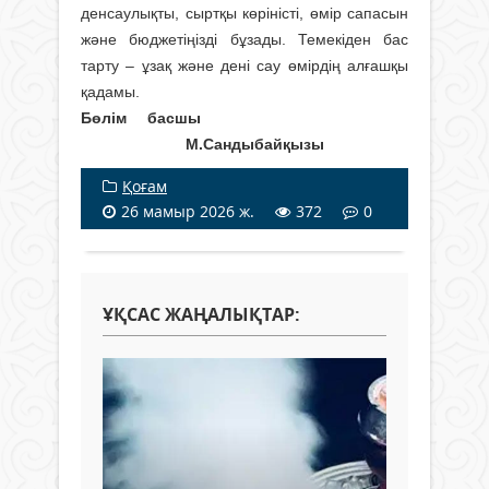
денсаулықты, сыртқы көріністі, өмір сапасын
және бюджетіңізді бұзады. Темекіден бас
тарту – ұзақ және дені сау өмірдің алғашқы
қадамы.
Бөлім басшы
М.Сандыбайқызы
Қоғам
26 мамыр 2026 ж.
372
0
ҰҚСАС ЖАҢАЛЫҚТАР: