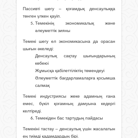
Пассивті шегу – қоғамдық денсаулыққа
төнген үлкен қауіп.
Темекінің экономикалық және
әлеуметтік зияны
Темекі шегу ел экономикасына да орасан
шығын әкеледі:
Денсаулық сақтау шығындарының
көбеюі
Жұмысқа қабілеттіліктің төмендеуі
Әлеуметтік бағдарламаларға қосымша
салмақ
Темекі индустриясы жеке адамның ғана
емес, бүкіл қоғамның дамуына кедергі
келтіреді.
Темекіден бас тартудың пайдасы
Темекіні тастау – денсаулық үшін жасалатын
ең тиімді қадамдардың бірі.