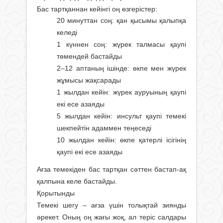
Бас тартқаннан кейінгі оң өзгерістер:
20 минуттан соң: қан қысымы қалыпқа
келеді
1 күннен соң: жүрек талмасы қаупі
төмендей бастайды
2–12 аптаның ішінде: өкпе мен жүрек
жұмысы жақсарады
1 жылдан кейін: жүрек ауруының қаупі
екі есе азаяды
5 жылдан кейін: инсульт қаупі темекі
шекпейтін адаммен теңеседі
10 жылдан кейін: өкпе қатерлі ісігінің
қаупі екі есе азаяды
Ағза темекіден бас тартқан сәттен бастап-ақ
қалпына келе бастайды.
Қорытынды
Темекі шегу – ағза үшін толықтай зиянды
әрекет. Оның оң жағы жоқ, ал теріс салдары