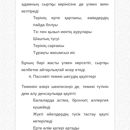
адамның сыртқы көрінісіне де үлкен зиян
келтіреді:
Терінің ерте қартаюы, әжімдердің
пайда болуы
Тіс пен қызыл иектің аурулары
Шаштың түсуі
Терінің сарғаюы
Тұрақты жағымсыз иіс
Бұның бәрі жасты үлкен көрсетіп, сыртқы
келбетке айтарлықтай әсер етеді.
Пассивті темекі шегудің қауіптері
Темекіні өзіңіз шекпесеңіз де, темекі түтінін
дем алу денсаулыққа қауіпті:
Балаларда астма, бронхит, аллергия
күшейеді
Жүкті әйелдердің түсік тастау қаупі
көтеріледі
Ерте өлім қатері артады