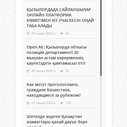
ҚЫЗЫЛОРДАДА САЙЛАУШЫЛАР
ОНЛАЙН ПЛАТФОРМА
КӨМЕГІМЕН ӨЗ УЧАСКЕСІН ОҢАЙ
ТАБА АЛАДЫ
06 тамыз 2026 ж.
64
Open Air: Қызылорда облысы
полиция департаменті 20
мыңнан астам көрерменнің
қауіпсіздігін қамтамасыз етті
06 тамыз 2026 ж.
70
Как могут проголосовать
граждане Казахстана,
находящиеся за рубежом?
05 тамыз 2026 ж.
120
Шетелде жүрген Қазақстан
азаматтары қалай дауыс бере