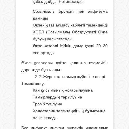
қабылдайды. Нәтижесінде:
Созылмалы бронхит пен эмфизема
дамиды
Өкпенің газ алмасу қабілеті төмендейді
ХОБЛ (Созылмалы Обструктивті Өкпе
Ауруы) қалыптасады
Өкпе қатерлі ісігінің даму қаупі 20–30
есе артады
Өкпе ұлпалары қайта қалпына келмейтін
дәрежеде бұзылады.
2.2. Жүрек қан тамыр жүйесіне әсері
Темекі шегу:
Қан қысымының жоғарылауына
Тамырлардың тарылуына
Тромб түзілуіне
Холестерин тепе-теңдігінің бұзылуына
алып келеді.
Бұл инфаркт, инсульт, жүректің ишемиялық