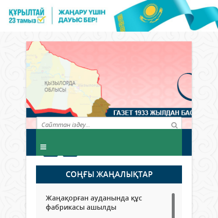
СОҢҒЫ ЖАҢАЛЫҚТАР
Жаңақорған ауданында құс
фабрикасы ашылды