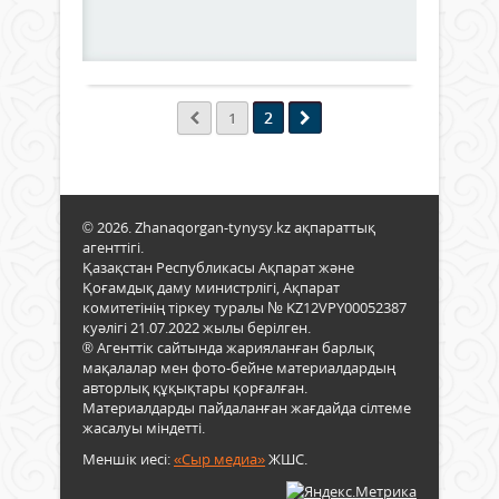
ақ,
мәсе
587
0
ақпа
бірі
техн
Толығырақ
айна
пайд
қорқ
оты
яғни
жаса
2
1
кал
өзге
қан
де
зиян
құқық
екен
көпш
© 2026. Zhanaqorgan-tynysy.kz ақпараттық
мәлі
агенттігі.
болс
Қазақстан Республикасы Ақпарат және
да,
Қоғамдық даму министрлігі, Ақпарат
оны
комитетінің тіркеу туралы № KZ12VPY00052387
қолд
куәлігі 21.07.2022 жылы берілген.
әлі
® Агенттік сайтында жарияланған барлық
де
мақалалар мен фото-бейне материалдардың
тоқт
авторлық құқықтары қорғалған.
емес
Материалдарды пайдаланған жағдайда сілтеме
Кейб
жасалуы міндетті.
жаст
Меншік иесі:
«Сыр медиа»
ЖШС.
бұн
есею