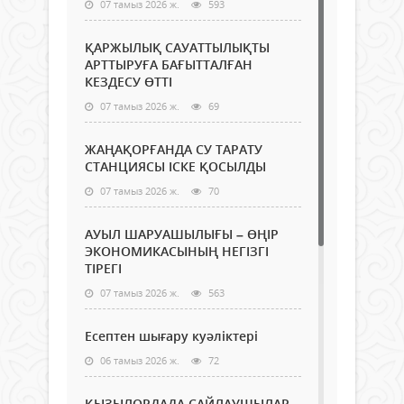
07 тамыз 2026 ж.
593
ҚАРЖЫЛЫҚ САУАТТЫЛЫҚТЫ
АРТТЫРУҒА БАҒЫТТАЛҒАН
КЕЗДЕСУ ӨТТІ
07 тамыз 2026 ж.
69
ЖАҢАҚОРҒАНДА СУ ТАРАТУ
СТАНЦИЯСЫ ІСКЕ ҚОСЫЛДЫ
07 тамыз 2026 ж.
70
АУЫЛ ШАРУАШЫЛЫҒЫ – ӨҢІР
ЭКОНОМИКАСЫНЫҢ НЕГІЗГІ
ТІРЕГІ
07 тамыз 2026 ж.
563
Есептен шығару куәліктері
06 тамыз 2026 ж.
72
ҚЫЗЫЛОРДАДА САЙЛАУШЫЛАР