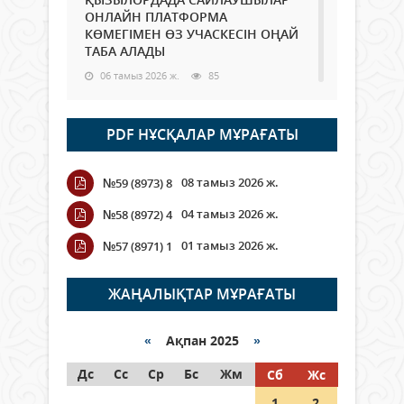
ОНЛАЙН ПЛАТФОРМА
КӨМЕГІМЕН ӨЗ УЧАСКЕСІН ОҢАЙ
ТАБА АЛАДЫ
06 тамыз 2026 ж.
85
Open Air: Қызылорда облысы
PDF НҰСҚАЛАР МҰРАҒАТЫ
полиция департаменті 20
мыңнан астам көрерменнің
қауіпсіздігін қамтамасыз етті
08 тамыз 2026 ж.
№59 (8973) 8
06 тамыз 2026 ж.
94
04 тамыз 2026 ж.
№58 (8972) 4
Wi-Fi ҚАБЫРҒА АРҚЫЛЫ ҚАЛАЙ
01 тамыз 2026 ж.
№57 (8971) 1
ӨТЕДІ?
06 тамыз 2026 ж.
262
ЖАҢАЛЫҚТАР МҰРАҒАТЫ
Как могут проголосовать
граждане Казахстана,
«
Ақпан 2025
»
находящиеся за рубежом?
Дс
Сс
Ср
Бс
Жм
Сб
Жс
05 тамыз 2026 ж.
144
1
2