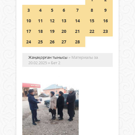
Шетелде жүрген Қазақстан
3
4
5
6
7
8
9
азаматтары қалай дауыс бере
алады?
10
11
12
13
14
15
16
05 тамыз 2026 ж.
153
17
18
19
20
21
22
23
24
25
26
27
28
Жаңақорған тынысы
» Материалы за
20.02.2025 » Бет 2
«An
fra
же
пр
іс-
Жаңалықтар
ша
20 ақпан
өтк
2025 ж.
318
0
Ағы
Толығырақ
жыл