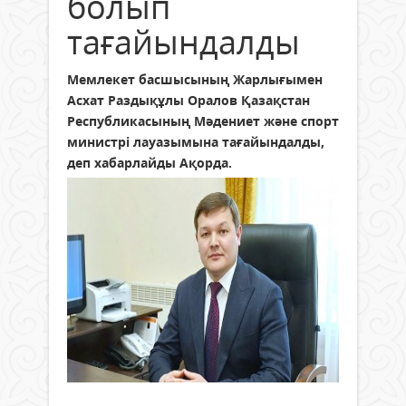
болып
тағайындалды
Мемлекет басшысының Жарлығымен
Асхат Раздықұлы Оралов Қазақстан
Республикасының Мәдениет және спорт
министрі лауазымына тағайындалды,
деп хабарлайды Ақорда.