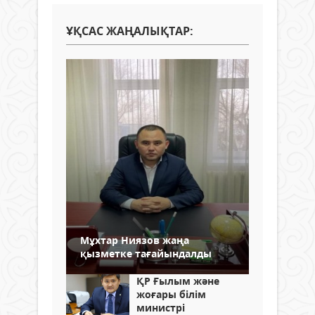
ҰҚСАС ЖАҢАЛЫҚТАР:
Мұхтар Ниязов жаңа
қызметке тағайындалды
ҚР Ғылым және
жоғары білім
министрі