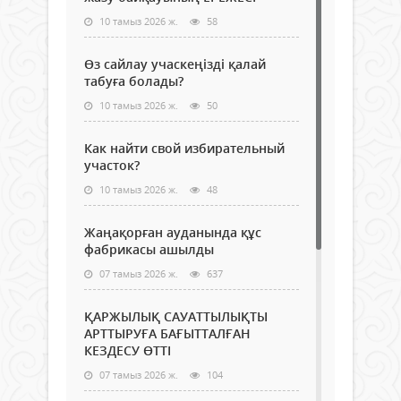
10 тамыз 2026 ж.
58
Өз сайлау учаскеңізді қалай
табуға болады?
10 тамыз 2026 ж.
50
Как найти свой избирательный
участок?
10 тамыз 2026 ж.
48
Жаңақорған ауданында құс
фабрикасы ашылды
07 тамыз 2026 ж.
637
ҚАРЖЫЛЫҚ САУАТТЫЛЫҚТЫ
АРТТЫРУҒА БАҒЫТТАЛҒАН
КЕЗДЕСУ ӨТТІ
07 тамыз 2026 ж.
104