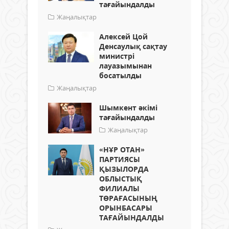
тағайындалды
Жаңалықтар
Алексей Цой
Денсаулық сақтау
министрі
лауазымынан
босатылды
Жаңалықтар
Шымкент әкімі
тағайындалды
Жаңалықтар
«НҰР ОТАН»
ПАРТИЯСЫ
ҚЫЗЫЛОРДА
ОБЛЫСТЫҚ
ФИЛИАЛЫ
ТӨРАҒАСЫНЫҢ
ОРЫНБАСАРЫ
ТАҒАЙЫНДАЛДЫ