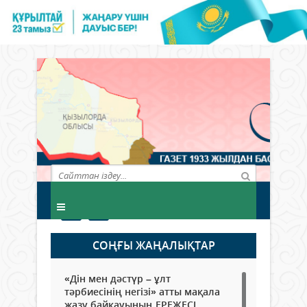
СОҢҒЫ ЖАҢАЛЫҚТАР
«Дін мен дәстүр – ұлт
тәрбиесінің негізі» атты мақала
жазу байқауының ЕРЕЖЕСІ