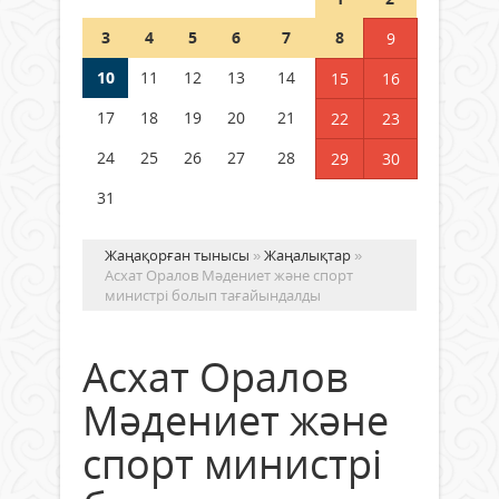
полиция департаменті 20
мыңнан астам көрерменнің
3
4
5
6
7
8
9
қауіпсіздігін қамтамасыз етті
10
11
12
13
14
06 тамыз 2026 ж.
154
15
16
17
18
19
20
21
22
23
24
25
26
27
28
29
30
31
Жаңақорған тынысы
»
Жаңалықтар
»
Асхат Оралов Мәдениет және спорт
министрі болып тағайындалды
Асхат Оралов
Мәдениет және
спорт министрі