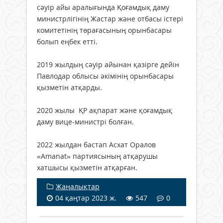
сәуір айы аралығында Қоғамдық даму
министрлігінің Жастар және отбасы істері
комитетінің төрағасының орынбасары
болып еңбек етті.
2019 жылдың сәуір айынан қазірге дейін
Павлодар облысы әкімінің орынбасары
қызметін атқарды.
2020 жылы ҚР ақпарат және қоғамдық
даму вице-министрі болған.
2022 жылдан бастап Асхат Оралов
«Amanat» партиясының атқарушы
хатшысы қызметін атқарған.
Жаңалықтар
04 қаңтар 2023 ж.
547
0