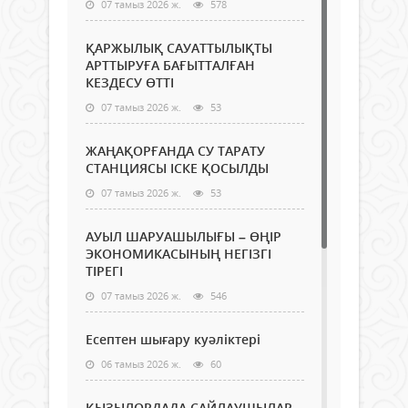
07 тамыз 2026 ж.
578
ҚАРЖЫЛЫҚ САУАТТЫЛЫҚТЫ
АРТТЫРУҒА БАҒЫТТАЛҒАН
КЕЗДЕСУ ӨТТІ
07 тамыз 2026 ж.
53
ЖАҢАҚОРҒАНДА СУ ТАРАТУ
СТАНЦИЯСЫ ІСКЕ ҚОСЫЛДЫ
07 тамыз 2026 ж.
53
АУЫЛ ШАРУАШЫЛЫҒЫ – ӨҢІР
ЭКОНОМИКАСЫНЫҢ НЕГІЗГІ
ТІРЕГІ
07 тамыз 2026 ж.
546
Есептен шығару куәліктері
06 тамыз 2026 ж.
60
ҚЫЗЫЛОРДАДА САЙЛАУШЫЛАР