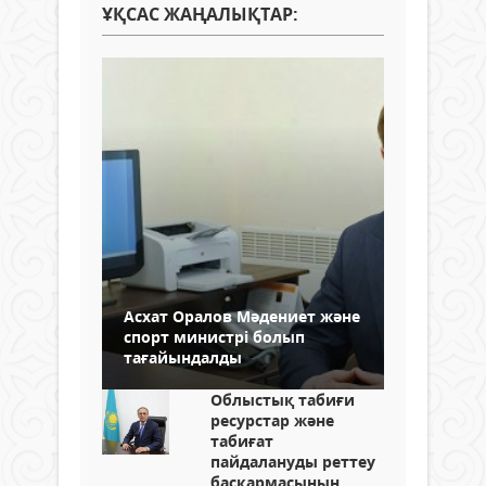
ҰҚСАС ЖАҢАЛЫҚТАР:
Асхат Оралов Мәдениет және
спорт министрі болып
тағайындалды
Облыстық табиғи
ресурстар және
табиғат
пайдалануды реттеу
басқармасының