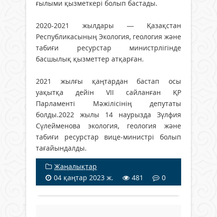
ғылыми қызметкері болып бастады.
2020-2021 жылдары — Қазақстан
Республикасының Экология, геология және
табиғи ресурстар министрлігінде
басшылық қызметтер атқарған.
2021 жылғы қаңтардан бастап осы
уақытқа дейін VII сайланған ҚР
Парламенті Мәжілісінің депутаты
болды.2022 жылы 14 наурызда Зүлфия
Сүлейменова экология, геология және
табиғи ресурстар вице-министрі болып
тағайындалды.
Жаңалықтар
04 қаңтар 2023 ж.
481
0