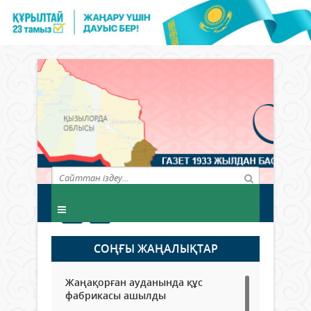
СОҢҒЫ ЖАҢАЛЫҚТАР
Жаңақорған ауданында құс
фабрикасы ашылды