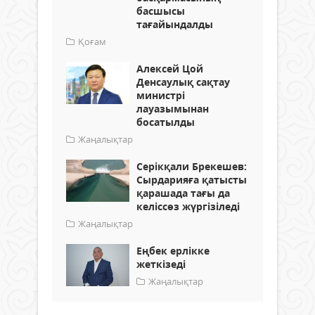
басшысы
тағайындалды
Қоғам
Алексей Цой
Денсаулық сақтау
министрі
лауазымынан
босатылды
Жаңалықтар
Серікқали Брекешев:
Сырдарияға қатысты
қарашада тағы да
келіссөз жүргізіледі
Жаңалықтар
Еңбек ерлікке
жеткізеді
Жаңалықтар