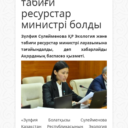
табиғи
ресурстар
министрі болды
Зүлфия Сүлейменова ҚР Экология және
табиғи ресурстар министрі лауазымына
тағайындалды, деп хабарлайды
Ақорданың баспасөз қызметі.
«Зүлфия Болатқызы Сүлейменова
Қазақстан Республикасының Экология