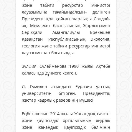
және табиғи ресурстар министрі
лауазымына тағайындалсын» делінген
Президент қол қойған жарлықта.Сондай-
ақ, Мемлекет басшысының Жарлығымен
Серікқали Аманғалиұлы Брекешев
Қазақстан Республикасының Экология,
геология және табиғи ресурстар министрі
лауазымынан босатылды.
Зүлфия Сүлейменова 1990 жылы Ақтөбе
қаласында дүниеге келген.
Л. Гумилев атындағы Еуразия ұлттық
университетін бітірген. Президенттік
жастар кадрлық резервінің мүшесі.
Еңбек жолын 2014 жылы Жаһандық саясат
және қауіпсіздік орталығының өңірлік
және жаһандық қауіпсіздік бөлімінің