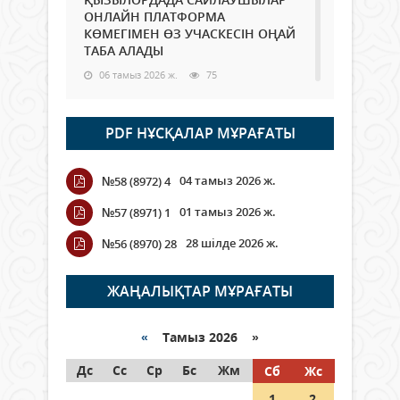
ОНЛАЙН ПЛАТФОРМА
КӨМЕГІМЕН ӨЗ УЧАСКЕСІН ОҢАЙ
ТАБА АЛАДЫ
06 тамыз 2026 ж.
75
Open Air: Қызылорда облысы
PDF НҰСҚАЛАР МҰРАҒАТЫ
полиция департаменті 20
мыңнан астам көрерменнің
қауіпсіздігін қамтамасыз етті
04 тамыз 2026 ж.
№58 (8972) 4
06 тамыз 2026 ж.
83
01 тамыз 2026 ж.
№57 (8971) 1
Wi-Fi ҚАБЫРҒА АРҚЫЛЫ ҚАЛАЙ
28 шілде 2026 ж.
№56 (8970) 28
ӨТЕДІ?
06 тамыз 2026 ж.
253
ЖАҢАЛЫҚТАР МҰРАҒАТЫ
Как могут проголосовать
граждане Казахстана,
«
Тамыз 2026 »
находящиеся за рубежом?
Дс
Сс
Ср
Бс
Жм
Сб
Жс
05 тамыз 2026 ж.
132
1
2