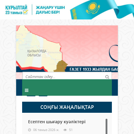
СОҢҒЫ ЖАҢАЛЫҚТАР
Есептен шығару куәліктері
06 тамыз 2026 ж.
51