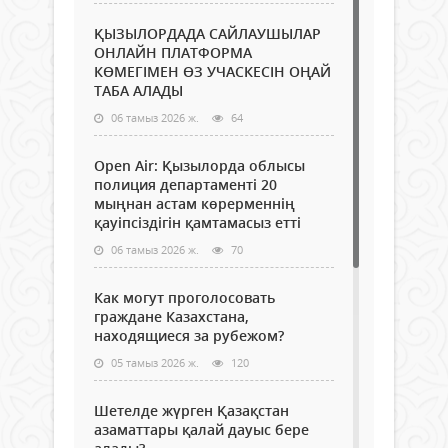
ҚЫЗЫЛОРДАДА САЙЛАУШЫЛАР
ОНЛАЙН ПЛАТФОРМА
КӨМЕГІМЕН ӨЗ УЧАСКЕСІН ОҢАЙ
ТАБА АЛАДЫ
06 тамыз 2026 ж.
64
Open Air: Қызылорда облысы
полиция департаменті 20
мыңнан астам көрерменнің
қауіпсіздігін қамтамасыз етті
06 тамыз 2026 ж.
70
Как могут проголосовать
граждане Казахстана,
находящиеся за рубежом?
05 тамыз 2026 ж.
120
Шетелде жүрген Қазақстан
азаматтары қалай дауыс бере